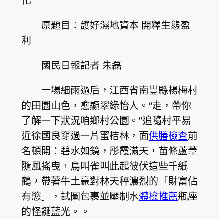
化
原題目：護好濕地資本 開釋生態盈
利
國民日報記者 朱磊
一場細雨過后，江西省南豐縣楊梅村
的田園山色，愈顯翠綠怡人。“走，帶你
了解一下狀況咱鄉村公園。”追隨村平易
近徐國良穿過一片蜜桔林，面
供膳檢查
前
名頓開：碧水如鏡，彤霞滿天，苗條蘆葦
隨風搖曳，鳥叫雀叫此起彼伏這些千紙
鶴，帶著牛土豪對林天秤濃烈的「財富佔
有慾」，試圖包裹並壓制水
體檢推薦
瓶座
的怪誕藍光。。