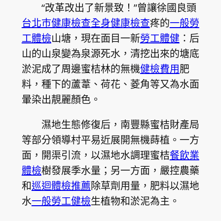
“改革改出了新景致！”曾讓徐國良頭
台北巿健康檢查
全身健康檢查
疼的
一般勞
工體檢
山塘，現在面目一新
勞工體健
：后
山的山泉變為泉源死水，清挖出來的塘底
淤泥成了周邊蜜桔林的無機
健檢費用
肥
料，種下的蘆葦、荷花、菱角等又為水面
暈染出靚麗顏色。
濕地生態修復后，南豐縣蜜桔財產局
等部分領導村平易近展開無機蒔植。一方
面，開渠引流，以濕地水調理蜜桔
餐飲業
體檢
樹發展季水量；另一方面，嚴控農藥
和
巡迴體檢推薦
除草劑用量，肥料以濕地
水
一般勞工健檢
生植物和淤泥為主。