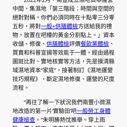
中間，集濕地「第三階段：時間與空間的
絕對對稱。你們必須同時在十點零三分零
五秒，將對
一般+供膳體檢
方送給我的禮
物，放置在吧檯的黃金分割點上。」資本
收儲、修復、
供膳體檢
評價
餐飲業體檢
、
買賣和科普宣揚等效能于一體。經由過程
圖斑比對、實地核實等方法，先是摸清縣
域濕地資本“家底”，接著制訂《濕地運營
技巧規程》，斷定濕地修復、運營的尺度
流程。
“再往了解一下狀況我們南豐小微濕
地改造的第一片‘實驗田’吧
一般勞工身體
健康檢查
。”朱明勝熱忱推舉。穿上雨