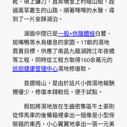
靴、帶上鐮刀，直奔墩里上村暗山組，蹚
過蒿草叢生的山路，順著嘩嘩的水聲，尋
到了一片安靜湖泊。
湖面中間已是
一般+供膳體檢
白鷺、
斑嘴鴨等水鳥棲息的家園。17畝的濕地
買賣目標，供應了南昌九龍湖跨江年夜橋
等工程，同時從工程方取得160余萬元的
巡迴健康管理中心
濕地修復款。
首選暗山，是由於這片小微濕地報酬
攪擾少，修復本錢較低，便于試點。
假如將濕地放在生齒密集區牛土豪則
從悍馬車的後備箱裡拿出一個像是小型保
險箱的東西，小心翼翼地拿出一張一元美