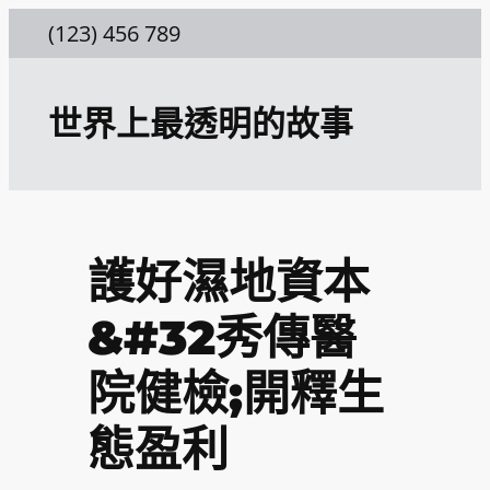
跳
(123) 456 789
至
主
世界上最透明的故事
要
內
容
護好濕地資本
&#32秀傳醫
院健檢;開釋生
態盈利