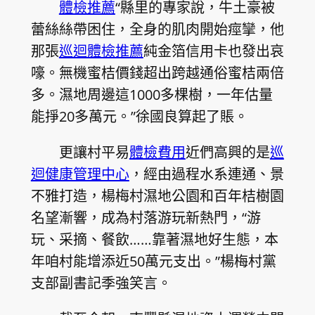
體檢推薦
“縣里的專家說，牛土豪被
蕾絲絲帶困住，全身的肌肉開始痙攣，他
那張
巡迴體檢推薦
純金箔信用卡也發出哀
嚎。無機蜜桔價錢超出跨越通俗蜜桔兩倍
多。濕地周邊這1000多棵樹，一年估量
能掙20多萬元。”徐國良算起了賬。
更讓村平易
體檢費用
近們高興的是
巡
迴健康管理中心
，經由過程水系連通、景
不雅打造，楊梅村濕地公園和百年桔樹園
名望漸響，成為村落游玩新熱門，“游
玩、采摘、餐飲……靠著濕地好生態，本
年咱村能增添近50萬元支出。”楊梅村黨
支部副書記季強笑言。