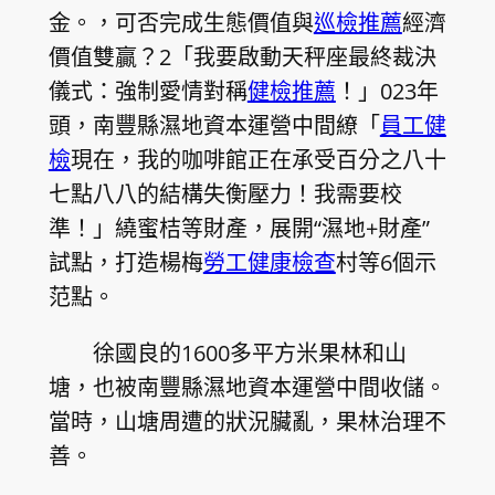
金。，可否完成生態價值與
巡檢推薦
經濟
價值雙贏？2「我要啟動天秤座最終裁決
儀式：強制愛情對稱
健檢推薦
！」023年
頭，南豐縣濕地資本運營中間繚「
員工健
檢
現在，我的咖啡館正在承受百分之八十
七點八八的結構失衡壓力！我需要校
準！」繞蜜桔等財產，展開“濕地+財產”
試點，打造楊梅
勞工健康檢查
村等6個示
范點。
徐國良的1600多平方米果林和山
塘，也被南豐縣濕地資本運營中間收儲。
當時，山塘周遭的狀況臟亂，果林治理不
善。