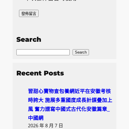
Search
S
Search
e
a
Recent Posts
r
c
習甜心寶物查包養網近平在安徽考核
h
時誇大 施展多重國度成長計謀疊加上
風 奮力譜寫中國式古代化安徽篇章_
中國網
2026 年 8 月 7 日