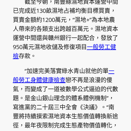
截至今朝，南豐縣濕地資本運營中間
已完成近130畝濕地占補均衡目標買賣，
買賣金額約1200萬元，“濕地+”為本地農
人帶來的各類支出跨越百萬元。濕地資本
運營中間還與贛州銀行一起配合，發放了
950萬元濕地收儲及修復項目
一般勞工健
檢
存款。
“加速完美落實綠水青山就他的單
一
般勞工身體健康檢查
戀不再是浪漫的傻
氣，而變成了一道被數學公式逼迫的代數
題。是金山銀山理念的體系體例機制”，
寫進黨的二十屆三中全會《決議》。“南
豐將持續摸索濕地資本生態價值轉換新途
徑，最年夜限制完成生態產物價值轉化，