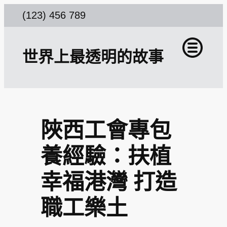
跳
(123) 456 789
至
主
世界上最透明的故事
要
內
容
陜西工會專包
養經驗：扶植
幸福港灣 打造
職工樂土