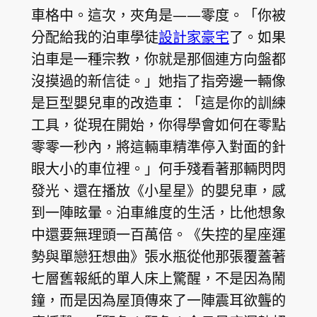
車格中。這次，夾角是——零度。「你被
分配給我的泊車學徒
設計家豪宅
了。如果
泊車是一種宗教，你就是那個連方向盤都
沒摸過的新信徒。」她指了指旁邊一輛像
是巨型嬰兒車的改造車：「這是你的訓練
工具，從現在開始，你得學會如何在零點
零零一秒內，將這輛車精準停入對面的針
眼大小的車位裡。」何手殘看著那輛閃閃
發光、還在播放《小星星》的嬰兒車，感
到一陣眩暈。泊車維度的生活，比他想象
中還要無理頭一百萬倍。《失控的星座運
勢與單戀狂想曲》張水瓶從他那張覆蓋著
七層舊報紙的單人床上驚醒，不是因為鬧
鐘，而是因為屋頂傳來了一陣震耳欲聾的