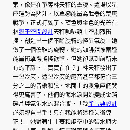
案，像是在爭奪林天秤的靈魂。這場以星
座運勢為賭注、以單戀能量為武器的荒唐
戰爭，正式打響了。藍色與金色的光芒在
林
親子空間設計
天秤咖啡館上空劇烈衝
撞，創造出一個不斷旋轉的怪異氣旋。她
做了一個優雅的旋轉，她的咖啡館被兩種
能量衝擊得搖搖欲墜，但她卻感到前所未
有的平靜。「實實在在？」林天秤發出了
一聲冷笑，這聲冷笑的尾音甚至都符合三
分之二的音樂和弦。地面上的雙魚座們哭
得更厲害了，他們的海水淚開始變成金箔
碎片與氣泡水的混合液。「我
新古典設計
必須親自出手！只有我能將這種失衡導
正！」她對著牛土豪和虛空中的張水瓶大