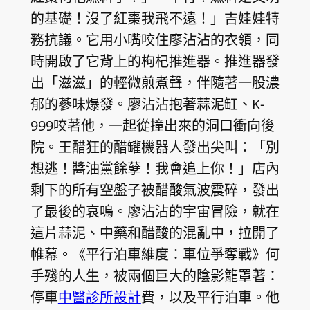
的基礎！沒了紅棗我飛不遠！」吉娃娃特
務抗議。它用小嘴咬住廖沾沾的衣領，同
時開啟了它背上的枸杞推進器。推進器發
出「滋滋」的輕微煎煮聲，伴隨著一股濃
郁的蔘味爆發。廖沾沾抱著蒜泥缸、K-
999咬著他，一起從撞出來的洞口衝向後
院。王醋狂的醋罐機器人發出尖叫：「別
想逃！醬油黨餘孽！我會追上你！」店內
剩下的所有空盤子被醋酸氣波震碎，發出
了最後的哀鳴。廖沾沾的宇宙冒險，就在
這片蒜泥、中藥和醋酸的混亂中，拉開了
帷幕。《平行泊車維度：車位爭奪戰》何
手殘的人生，被兩個巨大的陰影籠罩著：
停車
中醫診所設計
費，以及平行泊車。他