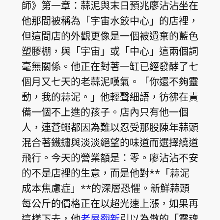
師》第一章：蒜泥與末日預兆廖沾沾坐在
他那間被稱為「宇宙水餃中心」的店裡，
但這間店的外觀更像是一個被遺棄的藍色
塑膠棚，與「宇宙」或「中心」這兩個詞
毫無關係。他正在對著一缸已經發酵了七
個月又七天的老蒜泥嘆氣。「你還不夠靈
動，我的蒜泥。」他輕聲細語，彷彿在責
備一個不上進的孩子。店內只有他一個
人，連蒼蠅都因為難以忍受那股陳年蒜頭
混合著鐵鏽與淡淡絕望的味道而選擇繞道
飛行。今天的營業額是：零。廖沾沾不安
的不是店裡的生意，而是他對**「蒜泥
成本焦慮症」**的深層恐懼。新鮮蒜頭
每公斤的價格正在以超光速上漲，如果再
這樣下去，他
老屋翻新
引以為傲的「靈魂