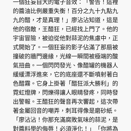
一個狂妄自大的電子音效：「警告！這裡
的醬油比例嚴重失衡！百分之九十九點九
九的醋，才是真理！」廖沾沾知道，這是
他的宿敵，王醋狂，已經找上門了。他的
宇宙冒險，被迫從他對蒜泥的焦慮中，正
式開始了。一個狂妄的影子佔滿了那扇被
撞破的牆門邊緣，光線一瞬間被極端的酸
氣扭曲。一個閃閃發光、像醋罐的機器人
緩緩漂浮進來，它的底座還不斷噴射著白
色醋霧。它身上掛著「醋狂派大勝利」的
霓虹燈牌，閃爍得讓人眼睛發疼，同時發
出警報。王醋狂的聲音再次響起，這次帶
著金屬回音的嘲弄，刺耳得像是磨砂紙。
「廖沾沾！你那充滿腐敗氣味的蒜泥，是
對醬料學的侮辱！必須淨化！」「你將為