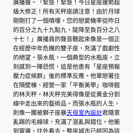
廣播聲。「緊急！緊急！今日星座運勢超
級大修正！所有天秤座請注意！由於月球
剛剛打了一個噴嚏，您的戀愛機率從昨日
的百分之九十九點九，陡降至負百分之八
十七！」廣播員的聲音聽起來像是一個正
在經歷中年危機的雙子座，充滿了戲劇性
的絕望。張水瓶，一個典型的水瓶座，立
刻感到一陣恐慌，這是他患有「星座預報
壓力症候群」後的標準反應。他單戀著住
在隔壁棟、經營一家「平衡美學」咖啡館
的林天秤。林天秤完美得像是從黃金分割
線中走出來的藝術品。而張水瓶的人生，
則像一團被獅子座暴
天母室內設計
君隨意
亂踢的毛線球，充滿了混亂與錯位。他衝
到窗邊，往外看去。整座城市已經因為這