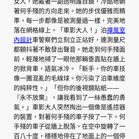
女人，她戴著一副透明護目鏡，冷酷地朝
著何手殘的方向走來。她的步伐優雅而精
準，每一步都像是被測量過一樣，完美地
落在網格線上。「車影大人！」泊
禪風室
內設計
車警察們立刻立正站好，連測量尺
都顫抖著不敢發出聲音。她走到何手殘面
前，輕蔑地掃了一眼他那輛垂直貼在牆上
的掀背車，語氣冰冷。「新手，你的車技
像一團混亂的毛線球。你污染了泊車維度
的純粹性。」「但你的後視鏡貼紙——
『永不放棄』，讓我看到了一絲愚蠢的勇
氣。」車影大人突然掏出一個像是遙控器
的裝置，對著何手殘的車子按了一下。何
手殘的車子從牆上脫落，在空中旋轉了一
百八十度，穩穩地停在了地面上的一個停