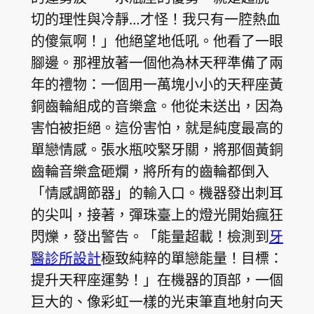
切的理性與冷靜…才怪！我只有一腔熱血
的傻氣啊！」他絕望地低吼。他看了一眼
腳邊。那裡放著一個他為林天秤準備了兩
年的禮物：一個用一萬塊小小的天秤座黃
銅齒輪組成的音樂盒。他從未送出，因為
害怕被拒絕。這份害怕，就是純度最高的
單戀情感。張水瓶咬緊牙關，將那個黃銅
齒輪音樂盒砸爛，將所有的齒輪都倒入
「情感調節器」的輸入口。機器發出刺耳
的尖叫，接著，彈珠臺上的燈光開始瘋狂
閃爍，發出警告。「能量超載！檢測到
牙
醫診所設計
極致純粹的單戀能量！目標：
提升天秤座運勢！」在機器的頂部，一個
巨大的、像彩虹一樣的光束筆直地射向天