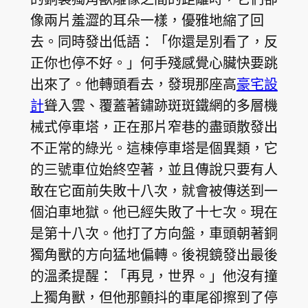
像兩片羞澀的耳朵一樣，優雅地縮了回
去。同時發出低語：「你還是別看了，反
正你也停不好。」何手殘感覺心臟快要跳
出來了。他轉頭看去，發現那座高
豪宅設
計
聳入雲、覆蓋著鏽跡斑斑鐵網的多層機
械式停車塔，正在那片窄巷的盡頭散發出
不正常的綠光。這棟停車塔是個異類，它
的三號車位始終空著，並且傳說只要有人
敢在它面前失敗十八次，就會被傳送到一
個泊車地獄。他已經失敗了十七次。現在
是第十八次。他打了方向盤，車頭朝著銅
獨角獸的方向猛地偏轉。後視鏡發出最後
的溫柔提醒：「再見，世界。」他沒有撞
上獨角獸，但他那顫抖的車尾卻擦到了停