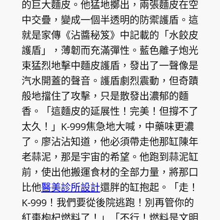
的巨大麵皮。他猛地擲出，兩張麵皮在空
中交疊，變成一個半透明的防禦護盾。這
就是家傳《沾醬秘笈》中記載的「水餃皮
護盾」，薄韌而充滿彈性。藍色離子炮光
束猛烈地擊中麵皮護盾，發出了一聲像是
汽水開蓋的聲音。護盾劇烈震動，但奇蹟
般地擋住了攻擊，只是散發出濃郁的麵
香。「這麵皮的延展性！完美！但撐不了
太久！」K-999焦急地大喊，中藥味更濃
了。廖沾沾知道，他必須帶走他那缸陳年
老蒜泥，那是宇宙的希望。他跑到蒜泥缸
前，使出他搬運食材的全部力量，將那口
比他
醫美診所設計
還胖的缸抱起。「走！
K-999！我們要從後院逃跑！別再管你的
紅棗枸杞燃料了！」「不行！燃料是文明