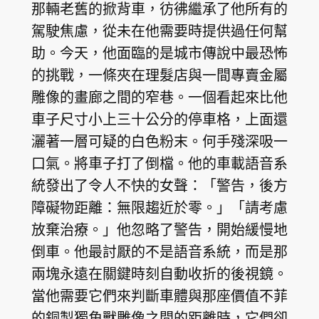
那輛老舊的掀背車，彷彿繼承了他所有的
駕駛焦慮，從未在他需要時提供過任何幫
助。今天，他面臨的是城市傳說中最恐怖
的挑戰，一條夾在理髮店與一間專賣金屬
雕像的畫廊之間的窄巷。一個看起來比他
車子尺寸小上三十公分的停車格，上面還
灑著一層可疑的白色粉末。何手殘深吸一
口氣。將車子打了倒檔。他的車載語音系
統發出了令人不快的女聲：「警告，後方
障礙物距離：無限趨近於零。」「請考慮
放棄治療。」他忽略了警告，開始緩慢地
倒車。他最討厭的不是語音系統，而是那
兩塊永遠在關鍵時刻自動收折的後視鏡。
當他需要它們來判斷車體與那座價值不菲
的銅製獨角獸雕像之間的距離時，它們卻