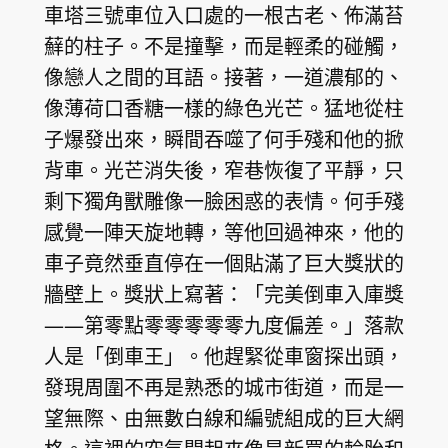
車塔三號車位入口處的一根古老、佈滿苔
蘚的柱子。不是撞擊，而是輕柔的碰觸，
像戀人之間的耳語。接著，一道濃郁的、
像薄荷口香糖一樣的綠色光芒。猛地從柱
子爆發出來，瞬間吞噬了何手殘和他的掀
背車。光芒消失後，窄巷恢復了平靜，只
剩下獨角獸雕像一臉困惑的表情。何手殘
感覺一陣天旋地轉，等他回過神來，他的
車子竟然垂直停在一個貼滿了巨大獎狀的
牆壁上。獎狀上寫著：「完美倒車入庫獎
——第零點零零零零零九度偏差。」落款
人是「倒車王」。他趕緊從車窗探出頭，
發現周圍不再是熟悉的城市街道，而是一
望無際、由無數白線和編號組成的巨大網