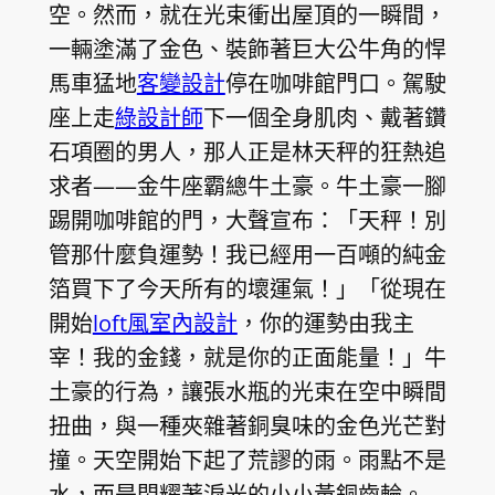
空。然而，就在光束衝出屋頂的一瞬間，
一輛塗滿了金色、裝飾著巨大公牛角的悍
馬車猛地
客變設計
停在咖啡館門口。駕駛
座上走
綠設計師
下一個全身肌肉、戴著鑽
石項圈的男人，那人正是林天秤的狂熱追
求者——金牛座霸總牛土豪。牛土豪一腳
踢開咖啡館的門，大聲宣布：「天秤！別
管那什麼負運勢！我已經用一百噸的純金
箔買下了今天所有的壞運氣！」「從現在
開始
loft風室內設計
，你的運勢由我主
宰！我的金錢，就是你的正面能量！」牛
土豪的行為，讓張水瓶的光束在空中瞬間
扭曲，與一種夾雜著銅臭味的金色光芒對
撞。天空開始下起了荒謬的雨。雨點不是
水，而是閃耀著淚光的小小黃銅齒輪。