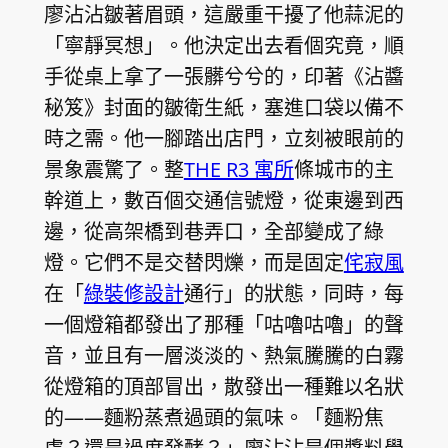
廖沾沾皺著眉頭，這嚴重干擾了他蒜泥的
「寧靜冥想」。他決定出去看個究竟，順
手從桌上拿了一張髒兮兮的，印著《沾醬
秘笈》封面的皺衛生紙，塞進口袋以備不
時之需。他一腳踏出店門，立刻被眼前的
景象震驚了。整
THE R3 寓所
條城市的主
幹道上，數百個交通信號燈，從東邊到西
邊，從高架橋到巷弄口，全部變成了綠
燈。它們不是交替閃爍，而是固定
侘寂風
在「
綠裝修設計
通行」的狀態，同時，每
一個燈箱都發出了那種「咕嚕咕嚕」的聲
音，並且有一層淡淡的、熱氣騰騰的白霧
從燈箱的頂部冒出，散發出一種難以名狀
的——麵粉蒸煮過頭的氣味。「麵粉焦