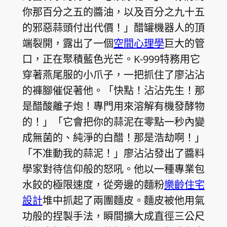
你那百分之五的醬油，以及百分之九十五
的邪惡蒜頭付出代價！」醋罐機器人的頂
端裂開，露出了一個
空間心理學
巨大的管
口，正在聚積藍色光芒。K-999特務用它
穿著燕尾服的小爪子，一把抓住了廖沾沾
的褲腳催促著他。「快點！沾沾先生！那
是醋酸離子炮！專門用來溶解有機發酵物
的！」「它會把你的蒜泥在零點一秒內變
成無菌的、純淨的白醋！那是浩劫啊！」
「不准動我的蒜泥！」廖沾沾發出了醬料
學家對待信仰般的怒吼。他以一種專業包
水餃的極限速度，從旁邊的麵粉
樂齡住宅
設計
堆中抓起了兩團麵皮。麵皮被他用氣
功般的捏製手法，瞬間擴大成直徑三公尺