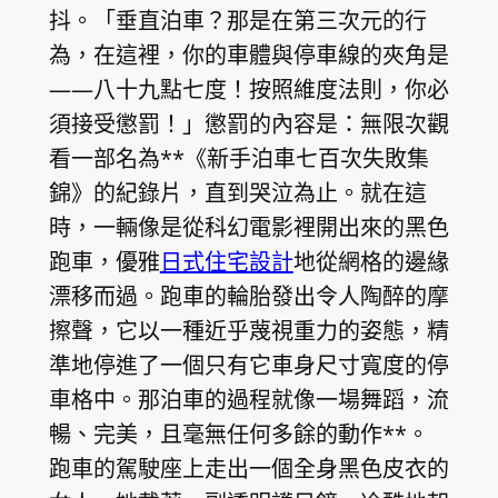
抖。「垂直泊車？那是在第三次元的行
為，在這裡，你的車體與停車線的夾角是
——八十九點七度！按照維度法則，你必
須接受懲罰！」懲罰的內容是：無限次觀
看一部名為**《新手泊車七百次失敗集
錦》的紀錄片，直到哭泣為止。就在這
時，一輛像是從科幻電影裡開出來的黑色
跑車，優雅
日式住宅設計
地從網格的邊緣
漂移而過。跑車的輪胎發出令人陶醉的摩
擦聲，它以一種近乎蔑視重力的姿態，精
準地停進了一個只有它車身尺寸寬度的停
車格中。那泊車的過程就像一場舞蹈，流
暢、完美，且毫無任何多餘的動作**。
跑車的駕駛座上走出一個全身黑色皮衣的