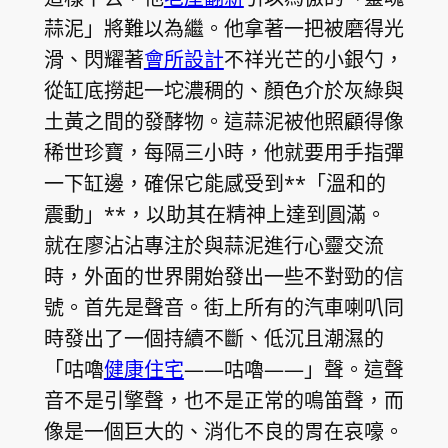
蒜泥」將難以為繼。他拿著一把被磨得光
滑、閃耀著
會所設計
不祥光芒的小銀勺，
從缸底撈起一坨濃稠的、顏色介於灰綠與
土黃之間的發酵物。這蒜泥被他照顧得像
稀世珍寶，每隔三小時，他就要用手指彈
一下缸邊，確保它能感受到**「溫和的
震動」**，以助其在精神上達到圓滿。
就在廖沾沾專注於與蒜泥進行心靈交流
時，外面的世界開始發出一些不對勁的信
號。首先是聲音。街上所有的汽車喇叭同
時發出了一個持續不斷、低沉且潮濕的
「咕嚕
健康住宅
——咕嚕——」聲。這聲
音不是引擎聲，也不是正常的鳴笛聲，而
像是一個巨大的、消化不良的胃在哀嚎。