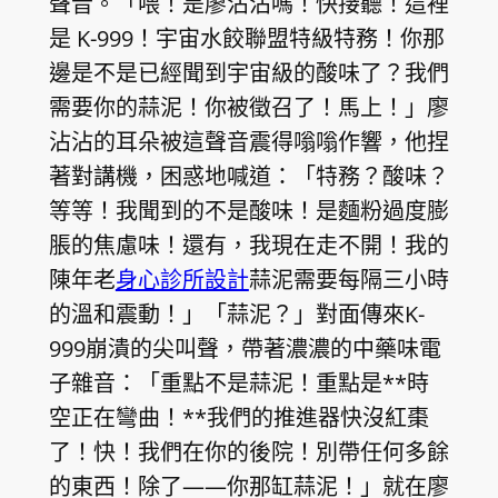
聲音。「喂！是廖沾沾嗎！快接聽！這裡
是 K-999！宇宙水餃聯盟特級特務！你那
邊是不是已經聞到宇宙級的酸味了？我們
需要你的蒜泥！你被徵召了！馬上！」廖
沾沾的耳朵被這聲音震得嗡嗡作響，他捏
著對講機，困惑地喊道：「特務？酸味？
等等！我聞到的不是酸味！是麵粉過度膨
脹的焦慮味！還有，我現在走不開！我的
陳年老
身心診所設計
蒜泥需要每隔三小時
的溫和震動！」「蒜泥？」對面傳來K-
999崩潰的尖叫聲，帶著濃濃的中藥味電
子雜音：「重點不是蒜泥！重點是**時
空正在彎曲！**我們的推進器快沒紅棗
了！快！我們在你的後院！別帶任何多餘
的東西！除了——你那缸蒜泥！」就在廖