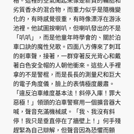
格。這裡的空氣聞起來像是新買的輪胎和
劣質香水的混合物，而重力似乎是隨機變
化的，有時感覺很重，有時像漂浮在游泳
池裡。他試圖按喇叭，但喇叭發出的不是
「叭叭」，而是他童年時學會的、關於泊
車口訣的魔性兒歌。四面八方傳來了刺耳
的剎車聲，接著，一群穿著反光背心和戴
著白色安全帽的人朝他衝來。這些人手裡
拿的不是警棍，而是長長的測量尺和巨大
的電子角度儀，臉上的表情極度嚴肅。
「違反泊車維度基本法！斜停入庫！罪大
惡極！」領頭的泊車警察用一個擴音器大
喊，聲音充滿機械感。「我、我沒有斜
停！我只是垂直停在了牆壁上！」何手殘
趕緊為自己辯解，但聲音因為恐懼而顫