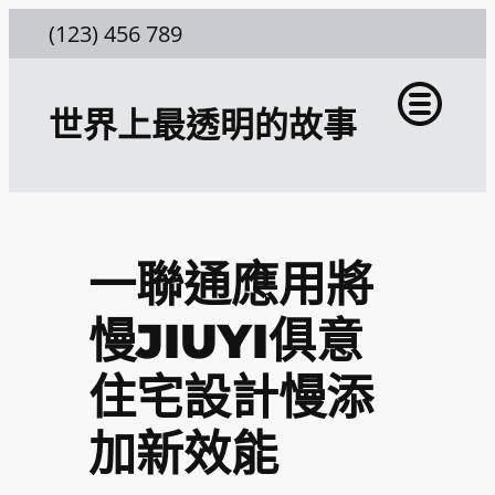
跳
(123) 456 789
至
主
世界上最透明的故事
要
內
容
一聯通應用將
慢JIUYI俱意
住宅設計慢添
加新效能