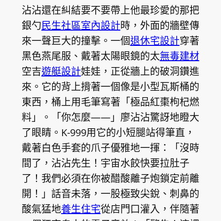
沾沾還在糾結要不要帶上他最珍愛的那把
銀勺
民生社區室內設計
時，外面的牆壁傳
來一聲巨大的撞擊。一個
退休宅設計
穿著
黑色燕尾服、戴著太陽眼鏡的太
無毒建材
空吉
遊艇設計
娃娃，正從牆上的破洞鑽進
來。它的背上揹著一個像是小型瓦斯桶的
東西，桶上用毛筆寫著「極品紅棗枸杞燃
料」。「你怎麼——」廖沾沾驚訝地瞪大
了眼睛。K-999用它的小短腿站得筆直，
戴著白色手套的爪子優雅地一揮：「沒時
間了，沾沾先生！宇宙水餃快要拉肚子
了！我們必須在你被醋酸離子炮鎖定前離
開！」話音未落，一股極致尖銳、刺鼻的
酸氣猛地
養生住宅
從店門口灌入，伴隨著