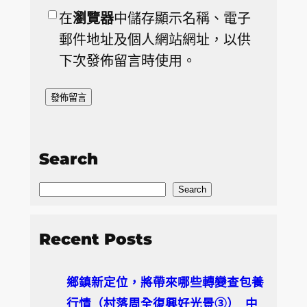
在
瀏覽器
中儲存顯示名稱、電子
郵件地址及個人網站網址，以供
下次發佈留言時使用。
Search
S
Search
e
a
Recent Posts
r
c
鄉鎮新定位，將帶來哪些轉變查包養
h
行情（村落周全復興好光景③）_中