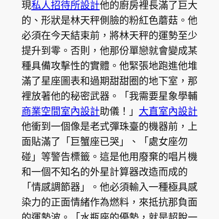
現
私人招待所設計
他的廚房裡長滿了巨大
的、形狀是林天秤側臉的粉紅色蘑菇。他
必須在今天結束前，將林天秤的運勢至少
提升到零。否則，他那份單戀就會變成某
種具備攻擊性的實體。他緊張地跑進他堆
滿了星座圖表和過期甜甜圈的地下室，那
裡放著他的秘密武器。「我需要星象學輔
商業空間室內設計
助儀！」
大直室內設計
他衝到一個像是老式彈珠臺的機器前，上
面貼滿了「巨蟹座已哭」、「處女座勿
碰」等警告標籤。這是他用廢棄的唱片機
和一個不知名的外星計算器改造而成的
「情感調節器」。他必須輸入一種極具感
染力的正面情緒作為燃料，來抵抗那負面
的運勢波。「水瓶座的優勢，就是超脫一