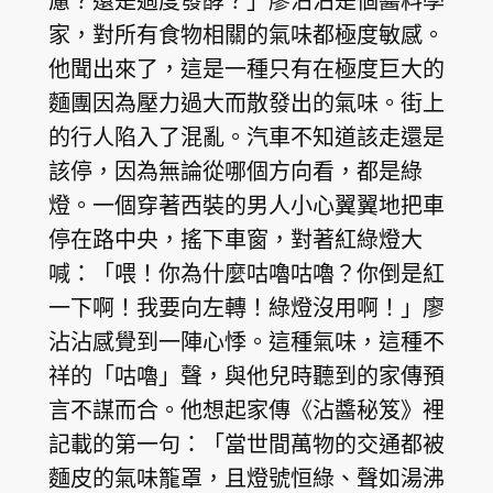
慮？還是過度發酵？」廖沾沾是個醬料學
家，對所有食物相關的氣味都極度敏感。
他聞出來了，這是一種只有在極度巨大的
麵團因為壓力過大而散發出的氣味。街上
的行人陷入了混亂。汽車不知道該走還是
該停，因為無論從哪個方向看，都是綠
燈。一個穿著西裝的男人小心翼翼地把車
停在路中央，搖下車窗，對著紅綠燈大
喊：「喂！你為什麼咕嚕咕嚕？你倒是紅
一下啊！我要向左轉！綠燈沒用啊！」廖
沾沾感覺到一陣心悸。這種氣味，這種不
祥的「咕嚕」聲，與他兒時聽到的家傳預
言不謀而合。他想起家傳《沾醬秘笈》裡
記載的第一句：「當世間萬物的交通都被
麵皮的氣味籠罩，且燈號恒綠、聲如湯沸