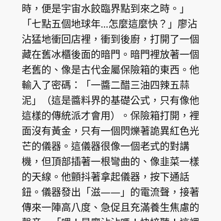
時，便是宇宙水餃臨界點到來之時。」
「七點五個地球年…怎麼這麼快？」廖沾
沾猛地衝回店裡，衝到後廚，打開了一個
藏在舊冰櫃後面的暗門。暗門裡放著一個
老舊的、像是古代金屬保險箱的東西。他
輸入了密碼：「一醬二醋三油四辣五蒜
泥」（這是醬料界的基礎公式，只有像他
這樣的傳統派才會用）。保險箱打開，裡
面沒有黃金，只有一個閃爍著詭異紅色光
芒的儀器。這儀器很像一個老式的對講
機，但頂部插著一根彎曲的、像韭菜一樣
的天線。他顫抖著拿起儀器，按下通話
鈕。儀器發出「滋——」的電流聲，接著
傳來一陣高八度、急促且充滿養生焦慮的