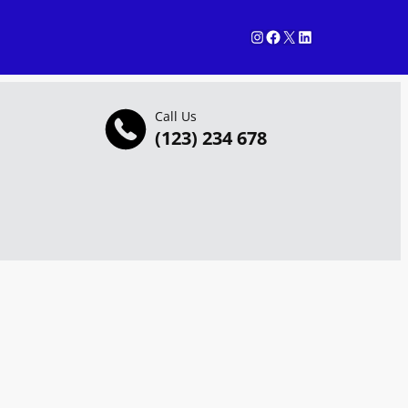
Instagram
Facebook
X
LinkedIn
Call Us
(123) 234 678