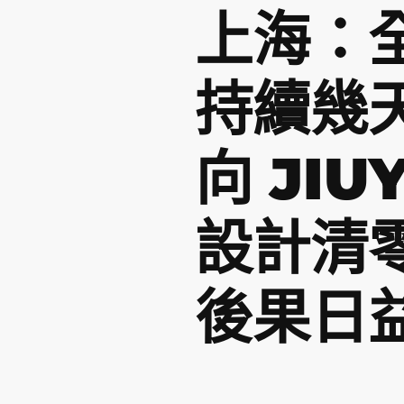
上海：
持續幾
向 JI
設計清
後果日