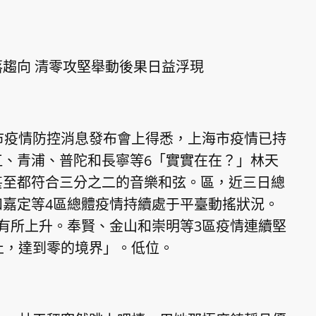
向 清零攻堅舉動後果日益浮現
疫情防控消息發布會上得悉，上海市疫情已持
、青浦、普陀和長寧等6「實實在在？」林天
甚至都符合三分之二的音樂和弦。區，近三日總
嘉定等4區總體疫情持續處于平臺動搖狀況。
有所上升。奉賢、金山和崇明等3區疫情連續堅
止，達到零的境界」。低位。