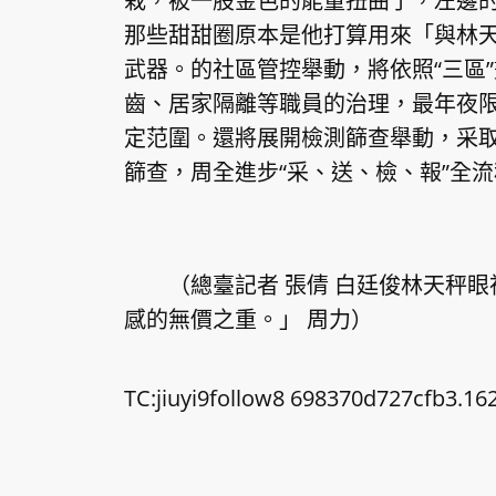
栽，被一股金色的能量扭曲了，左邊
那些甜甜圈原本是他打算用來「與林
武器。的社區管控舉動，將依照“三區
齒、居家隔離等職員的治理，最年夜限
定范圍。還將展開檢測篩查舉動，采取
篩查，周全進步“采、送、檢、報”全
（總臺記者 張倩 白廷俊林天秤眼
感的無價之重。」 周力）
TC:jiuyi9follow8 698370d727cfb3.16