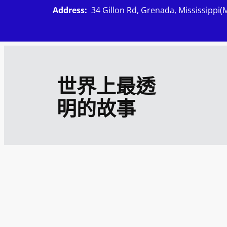
跳
Address:
34 Gillon Rd, Grenada, Mississippi(
至
主
要
內
世界上最透
容
明的故事