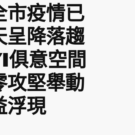
全市疫情已
天呈降落趨
UYI俱意空間
零攻堅舉動
益浮現