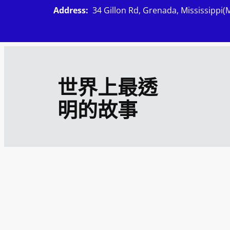
跳
Address:
34 Gillon Rd, Grenada, Mississippi(
至
主
要
內
世界上最透
容
明的故事