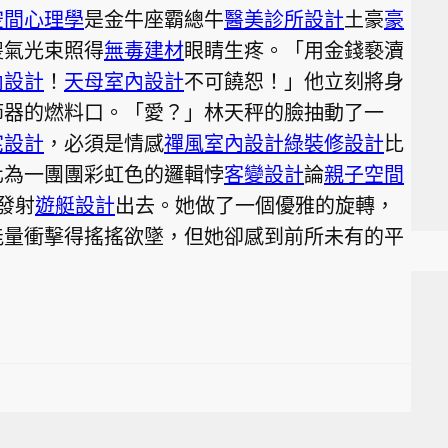
空間心理學
是金牛座霸總牛
醫美診所設計
土豪
豪
傻氣光束照得
無毒建材
眼睛生疼。「用金錢褻瀆
內設計
！
天母室內設計
不可饒恕！」他立刻將身
節器的燃料口。「愛？」林天秤的臉抽動了一
宅設計
，必須是情感
禪風室內設計
綠裝修設計
比
化為一團團彩虹色的邏輯悖
客變設計
論
親子空間
發射
遊艇設計
出去。她做了一個優雅的旋轉，
能量衝擊得搖搖欲墜，但她卻感到前所未有的平