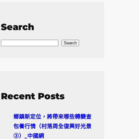
Search
S
Search
e
a
r
c
h
Recent Posts
鄉鎮新定位，將帶來哪些轉變查
包養行情（村落周全復興好光景
③）_中國網