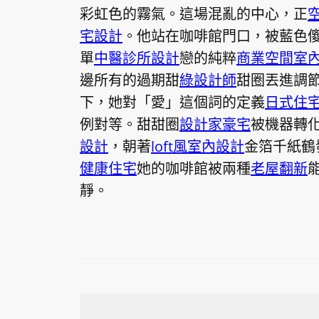
彩虹色的霧氣。這場混亂的中心，正
宅設計
。他站在咖啡館門口，被藍色
單
中醫診所設計
戀的純粹
商業空間室
邊所有的過期甜
綠設計師
甜圈丟進調
下，她對「愛」這個詞的定義
日式住
例對等。甜甜圈
設計家豪宅
被機器轉
設計
，朝著
loft風室內設計
金箔千紙鶴
健康住宅
她的咖啡館被兩種
老屋翻新
靜。