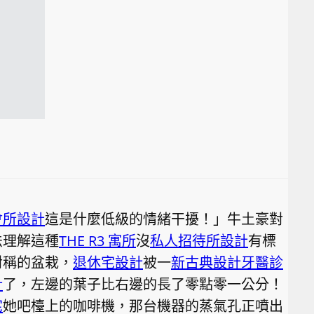
會所設計
這是什麼低級的情緒干擾！」牛土豪對
法理解這種
THE R3 寓所
沒
私人招待所設計
有標
對稱的盆栽，
退休宅設計
被一
新古典設計
牙醫診
計
了，左邊的葉子比右邊的長了零點零一公分！
宅
她吧檯上的咖啡機，那台機器的蒸氣孔正噴出