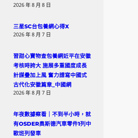
2026 年 8 月 8 日
三星SC台包養網心得X
2026 年 8 月 7 日
習甜心寶物查包養網近平在安徽
考核時誇大 施展多重國度成長
計謀疊加上風 奮力譜寫中國式
古代化安徽篇章_中國網
2026 年 8 月 7 日
年夜數據察看｜不到半小時，就
有OSDER奧斯德汽車零件1列中
歐班列發車