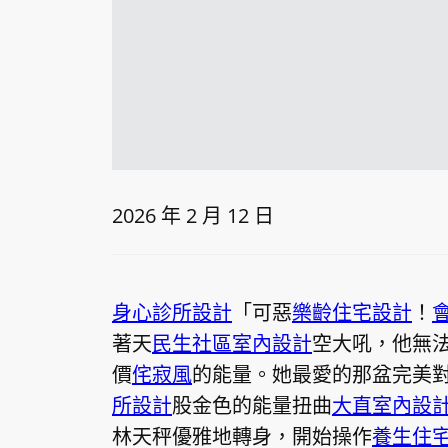
2026 年 2 月 12 日
身心診所設計
「可惡
樂齡住宅設計
！
著天
民生社區室內設計
空大吼，他無
價
侘寂風
的能量。她最愛的那盆完美
所設計
股金色的能量扭曲
大直室內設
林天秤優雅地轉身，開始操作
養生住