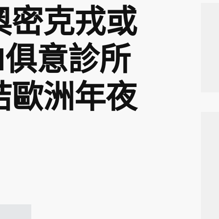
奧密克戎或
YI俱意診所
結歐洲年夜