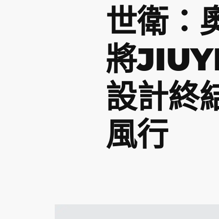
世衛：
將JIU
設計終
風行