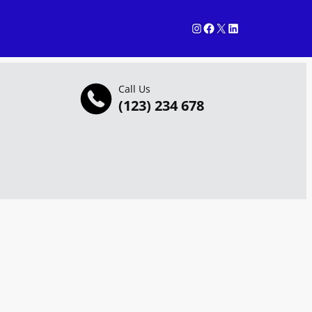
Instagram
Facebook
X
LinkedIn
Call Us
(123) 234 678