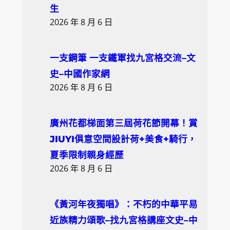
生
2026 年 8 月 6 日
一支鋼筆 一支鐵軍找九宮格交流–文
史–中國作家網
2026 年 8 月 6 日
廣州花都梯面第三屆荷花節開幕！賞
JIUYI俱意空間設計荷+美食+騎行，
夏季限制親身經歷
2026 年 8 月 6 日
《黃河年夜獨唱》：不朽的中華平易
近族精力頌歌–找九宮格講座文史–中