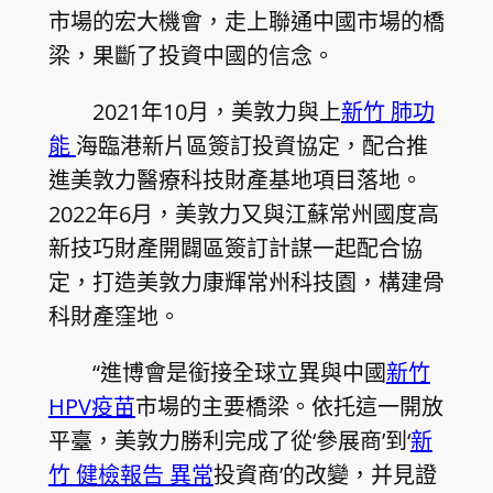
市場的宏大機會，走上聯通中國市場的橋
梁，果斷了投資中國的信念。
2021年10月，美敦力與上
新竹 肺功
能
海臨港新片區簽訂投資協定，配合推
進美敦力醫療科技財產基地項目落地。
2022年6月，美敦力又與江蘇常州國度高
新技巧財產開闢區簽訂計謀一起配合協
定，打造美敦力康輝常州科技園，構建骨
科財產窪地。
“進博會是銜接全球立異與中國
新竹
HPV疫苗
市場的主要橋梁。依托這一開放
平臺，美敦力勝利完成了從‘參展商’到‘
新
竹 健檢報告 異常
投資商’的改變，并見證