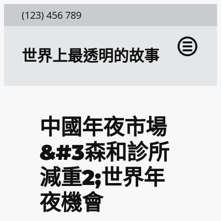
跳
(123) 456 789
至
主
世界上最透明的故事
要
內
容
中國年夜市場
&#3森和診所
減重2;世界年
夜機會