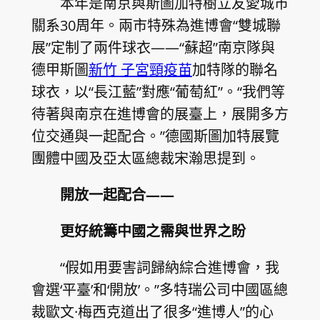
本年是南京與斯圖加特樹立友愛城市
關系30周年。兩市特殊為進博會“雙城聯
展”定制了兩件球衣——“蘇超”南京隊與
德甲斯圖
新竹 子宮頸疫苗
加特隊的聯名
球衣，以“長江藍”對應“葡萄紅”。“我們等
待著與南京在進博會的展臺上，展開多方
位交通與一起配合。”德國斯圖加特展覽
團體中國及亞太區總裁宋瀚思提到。
開放一起配合——
更好統籌中國之需與世界之盼
“假如用要害詞歸納綜合進博會，我
會選‘平臺’和‘開放’。”多特瑞公司中國區總
裁歐文·梅西克道出了很多“進博人”的心