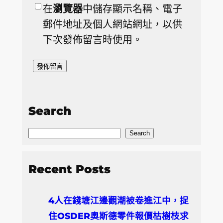
在
瀏覽器
中儲存顯示名稱、電子
郵件地址及個人網站網址，以供
下次發佈留言時使用。
Search
S
Search
e
a
Recent Posts
r
c
4人在錢塘江邊觀潮被卷進江中，捉
h
住OSDER奧斯德零件報價枯樹枝求