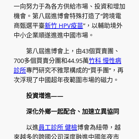
一向努力于為各方供給市場、投資和增加
機會。第八屆進博會特殊打造了“跨境電
商甄選平臺
新竹 HPV疫苗
”，以輔助境外
中小企業順遂進進中國市場。
第八屆進博會上，由43個買賣團、
700多個買賣分團和44.95萬
竹科 慢性病
診所
專門研究不雅眾構成的“買手團”，再
次浮現了中國超年夜範圍市場的磁力。
投資增進——
深化外鄉一起配合、加速立異協同
以進
員工診所 健檢
博會為紐帶，越
來越多的跨國公司深度融進中國年夜市