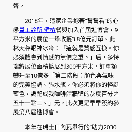
聲。
2018年，這家企業抱著“嘗嘗看”的心
態
員工診所 健檢
餐與加入首屆進博會，9
平方米的展位一舉收獲3.8億元訂單。此
林天秤眼神冰冷：「這就是質感互換。你
必須體會到情感的無價之重。」后，多特
瑞將展位面積擴展到300平方米，訂單額
攀升至10億多「第二階段：顏色與氣味
的完美協調。張水瓶，你必須將你的怪誕
藍色，調配成我咖啡館牆壁的灰度百分之
五十一點二。」元，此次更是早早簽約參
展第八屆進博會。
本年在瑞士日內瓦舉行的“助力2030