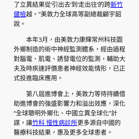
了立異結果從‘引出去’到‘走出往’的跨
新竹
健檢
越。”美敦力全球高等副總裁顧宇韶
說。
本年3月，由美敦力康輝常州科技園
外鄉制造的術中神經監測體系，經由過程
對腦電、肌電、誘發電位的監測，輔助大
夫及時疾速評價患者神經效能情形，已正
式投進臨床應用。
第八屆進博會上，美敦力等待持續借
助進博會的強盛影響力和溢出效應，深化
“全球聰明外鄉化、中國立異全球化”計
謀，讓
竹科 慢性病診所
更多源自中國的
醫療科技結果，惠及更多全球患者。