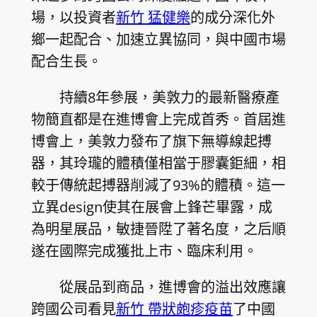
場，以投資者
新竹 猛健樂
的成分深化外
鄉一起配合、加速立異協同，與中國市場
配合生長。
持續8年參展，美敦力的最新醫療產
物簡直都是在進博會上完成首秀。首屆進
博會上，美敦力發布了旗下無導線起搏
器，其玲瓏的體積僅相當于膠囊鉅細，相
較于傳統起搏器削減了93%的體積。這一
立異design使其在展會上鋒芒畢露，成
為明星展品，敏捷晉陞了著名度，之后順
遂在國際完成獲批上市、臨床利用。
從展品到商品，進博會的溢出效應讓
跨國公司看見
新竹 帶狀皰疹疫苗
了中國