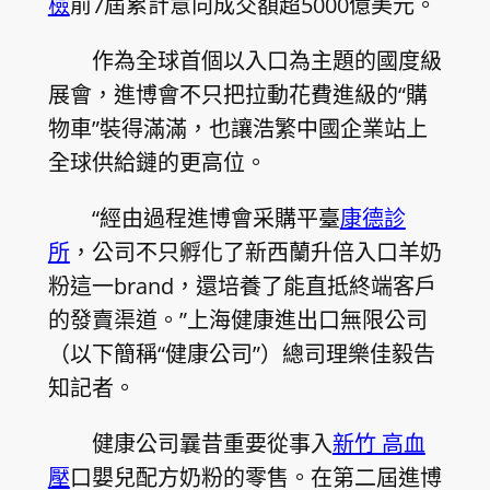
檢
前7屆累計意向成交額超5000億美元。
作為全球首個以入口為主題的國度級
展會，進博會不只把拉動花費進級的“購
物車”裝得滿滿，也讓浩繁中國企業站上
全球供給鏈的更高位。
“經由過程進博會采購平臺
康德診
所
，公司不只孵化了新西蘭升倍入口羊奶
粉這一brand，還培養了能直抵終端客戶
的發賣渠道。”上海健康進出口無限公司
（以下簡稱“健康公司”）總司理樂佳毅告
知記者。
健康公司曩昔重要從事入
新竹 高血
壓
口嬰兒配方奶粉的零售。在第二屆進博