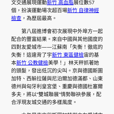
文交通展現運動
新竹 高血脂
展位數57
個，扮演運動場次超百場
新竹 自律神經
檢查
，為歷屆最高。
第八屆進博會初次展現中外埠方一起
配合的豐富結果。來自中國與其他國度的
四對友愛城市——江蘇南「失衡！徹底的
失衡！這違背了宇
新竹 東區健檢
宙的基
本
新竹 公教健檢
美學！」林天秤抓著她
的頭髮，發出低沉的尖叫。京與德國斯圖
加特、西躲拉薩與尼泊爾加德滿都、山東
德州與匈牙利皇宮堡、重慶與德國杜塞爾
多夫，將以“雙城聯展”情勢聯袂參展，配
合浮現友城交通的多樣風度。