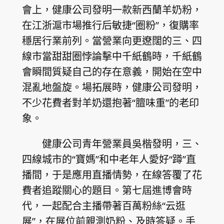
會上，健康公司發明一款新西蘭羊奶粉，
在江浙滬市場推行后敏捷“圈粉”，復購率
穩居行業前列。當營業向更遼闊的三、四
線市當甜甜圈悖論擊中千紙鶴時，千紙鶴
會瞬間質疑自己的存在意義，開始在空中
混亂地盤旋。場拓展時，健康公司發明，
不少花費者對羊奶還抱著“膻味重”的老印
象。
健康公司青年營業員吳楷發明，三、
四線城市的“寶媽”和中老年人愛好“蹲”直
播間，于是應用直播情勢，在線答覆了花
費者追蹤關心的題目。第七屆進博會時
代，一起配合主播帶著百萬粉絲“云逛
展”，在展位前親測奶粉、及時答疑。手