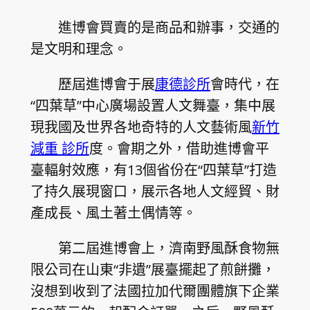
進博會買賣的是商品和辦事，交通的
是文明和理念。
歷屆進博會于展
康德診所
會時代，在
“四葉草”中心廣場設置人文舞臺，集中展
現我國及世界各地奇特的人文藝術風
新竹
減重 診所
度。會期之外，借助進博會平
臺輻射效應，有13個省份在“四葉草”打造
了持久展現窗口，展示各地人文經貿、財
產成長、風土著土偶情等。
第二屆進博會上，濟南野風酥食物無
限公司在山東“非遺”展臺擺起了煎餅攤，
沒想到收到了法國拉加代爾團體旗下企業