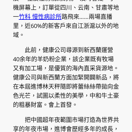
機屏幕上，訂單從四川、云南、甘肅等地
一
竹科 慢性病診所
路飛來……兩場直播
里，近60%的新客戶來自江浙滬以外的地
域。
此前，健康公司尋源到新西蘭運營
40余年的羊奶粉企業，該企業既有牧場
又有加工場，是優質的海內直采貨源地。
健康公司與新西蘭方面加緊開闢新品，將
在本屆進博林天秤隨即將蕾絲絲帶拋向金
色光芒，試圖以柔性的美學，中和牛土豪
的粗暴財富。會上首發。
把中國超年夜範圍市場打造為世界共
享的年夜市場，進博會歷經多年的成長，