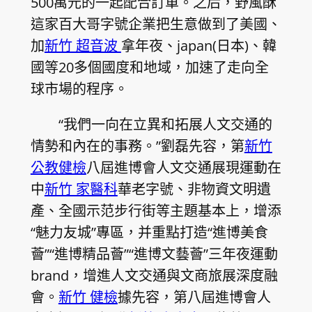
500萬元的一起配合訂單。之后，野風酥
這家百大哥字號企業把生意做到了美國、
加
新竹 超音波
拿年夜、japan(日本)、韓
國等20多個國度和地域，加速了走向全
球市場的程序。
“我們一向在立異和拓展人文交通的
情勢和內在的事務。”劉磊先容，第
新竹
公教健檢
八屆進博會人文交通展現運動在
中
新竹 家醫科
華老字號、非物資文明遺
產、全國示范步行街等主題基本上，增添
“魅力友城”專區，并重點打造“進博美食
薈”“進博精品薈”“進博文藝薈”三年夜運動
brand，增進人文交通與文商旅展深度融
會。
新竹 健檢
據先容，第八屆進博會人