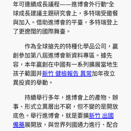
年可連續成長議程——進博會外行動”全
球成長建議主題研究會上，多特瑞受邀餐
與加入。借助進博會的平臺，多特瑞登上
了更遼闊的國際舞臺。
作為全球搶先的特種化學品公司，贏
創參加第八屆進博會新資料專區。據先
容，本年贏創在中國有一系列擴展當地生
孩子範圍并
新竹 健檢報告 異常
加年夜立
異投資的舉動。
持續舉行多年，進博會上的產物、辦
事、形式立異層出不窮，但不變的是開放
底色。舉行進博會，就是要擴
新竹 出國
備藥
展開放，與世界列國通力進行、配合