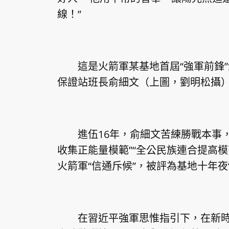
線！”
這是火箭軍某基地首屆“強軍前鋒”
保證站班長俞細文（上圖，劉明松攝
進伍16年，俞細文苦練勝戰本事，先
收集正能量模範”“全公民族連合提高
火箭軍“信通斥候”，被評為基地十年夜
在
習近平
強軍思惟指引下，在新