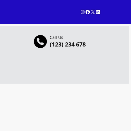
Instagram
Facebook
X
LinkedIn
Call Us
(123) 234 678