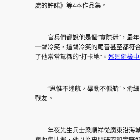
處的許諾》等4本作品集。
官兵們都說他是個“實際迷”，最年
一聲冷笑，這聲冷笑的尾音甚至都符
了他常常幫襯的“打卡地”。
巡迴健檢中
“思惟不迷航，舉動不偏航”。俞細
戰友。
年夜先生兵士梁順祥從廣東沿海城
與收集比擬，他以為專門研究和實際