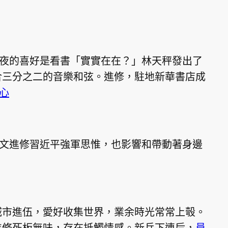
夜的喜好是看書「實實在在？」林天秤發出了
合三分之二的音樂和弦。進修，駐地新華書店成
心
文進修
習近平
強軍思惟，也影響和帶動著身邊
市進伍，愛好收集世界，業余時光常常上彀。
進修死板無味，存在抵觸情感。新兵下連后，
員