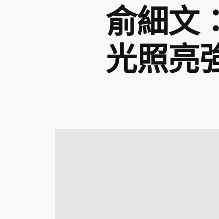
俞細文
光照亮