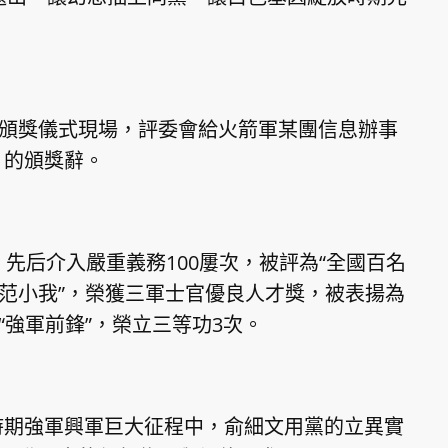
頒獎儀式現場，評委會給火箭軍某團信息辦事
）的頒獎辭。
后介入嚴重義務100屢次，被評為“全國百名
模范小我”，榮獲三軍士官優良人才獎，被表揚為
“強軍前鋒”，榮立三等功3次。
時期強軍興軍巨大征程中，俞細文用黨的立異實