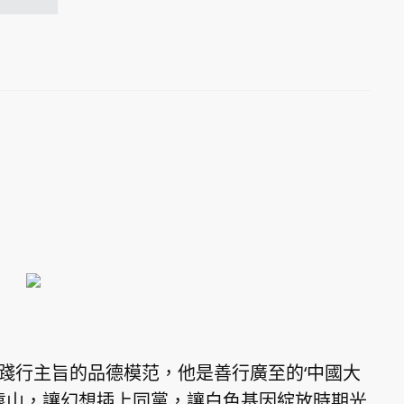
踐行主旨的品德模范，他是善行廣至的‘中國大
遠山，讓幻想插上同黨，讓白色基因綻放時期光