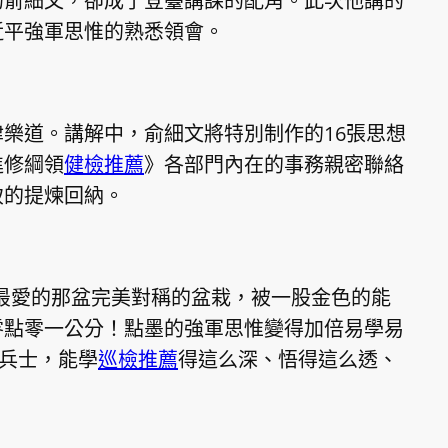
俞細文，卻成了登臺講課的配角。此次他講的
近平
強軍思惟的熟悉領會。
道。講解中，俞細文將特別制作的16張思想
進修綱領
健檢推薦
》各部門內在的事務親密聯絡
致的提煉回納。
愛的那盆完美對稱的盆栽，被一股金色的能
零點零一公分！點墨的強軍思惟變得加倍易學易
俗兵士，能學
巡檢推薦
得這么深、悟得這么透、