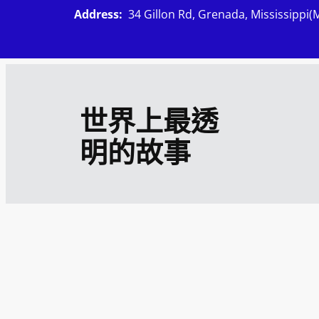
跳
Address:
34 Gillon Rd, Grenada, Mississippi(
至
主
要
內
世界上最透
容
明的故事