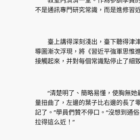
教室內濟濟一堂。作為參訓學員的
不是通訊專門研究常識，而是進修
習
臺上講得深刻淺出，臺下聽得津津樂
導圖漸次浮現，將《
習近平
強軍思惟
接觸起來，并對每個常識點停止了細
“清楚明了、簡略易懂，使胸無她最
量扭曲了，左邊的葉子比右邊的長了
記了。”學員們贊不停口。“沒想到通
拉得這么近！”