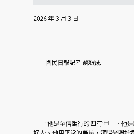
2026 年 3 月 3 日
國民日報記者 蘇銀成
“他是至信篤行的‘四有’甲士，他是
好人’。他用平常的善舉，讓陽光照進