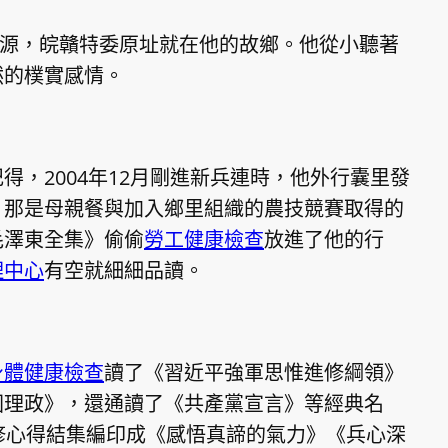
婺源，皖贛特委原址就在他的故鄉。他從小聽著
然的樸實感情。
得，2004年12月剛進新兵連時，他外行囊里發
，那是母親餐與加入鄉里組織的農技競賽取得的
毛澤東全集》偷偷
勞工健康檢查
放進了他的行
理中心
有空就細細品讀。
身體健康檢查
讀了《
習近平
強軍思惟進修綱領》
國理政》，還通讀了《共產黨宣言》等經典名
修心得結集編印成《感悟真諦的氣力》《兵心深