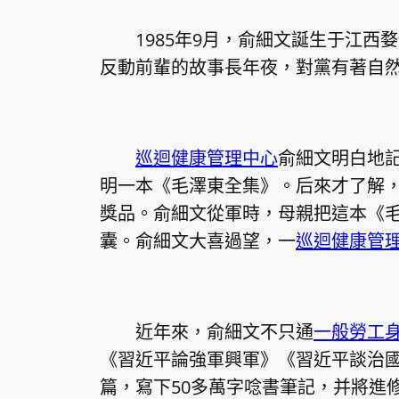
1985年9月，俞細文誕生于江西
反動前輩的故事長年夜，對黨有著自
巡迴健康管理中心
俞細文明白地記
明一本《毛澤東全集》。后來才了解
獎品。俞細文從軍時，母親把這本《
囊。俞細文大喜過望，一
巡迴健康管
近年來，俞細文不只通
一般勞工
《
習近平
論強軍興軍》《
習近平
談治
篇，寫下50多萬字唸書筆記，并將進