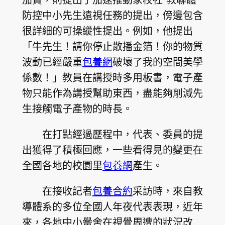
防控中小先生遠視任務的提出，傍邊包含
很詳細的可操縱性提出。例如，他提出
「牛先生！請你停止散播金箔！你的物質
波動已經嚴重
包養網
破壞了我的空間美學
係數！」教員在講授時多用板書，電子產
物只能作為講授幫助東西，盡能夠削減先
生接觸電子產物的時長。
在打點經過歷程中，代表、委員的提
出獲得了積極回應，一些看得見的變更在
全國各地的校園里
包養網
產生。
在接收記者
包養合約
采訪時，來自教
導體系的多位全國人年夜代表表現，近年
來，各地中小黌舍在視覺周遭的狀況改