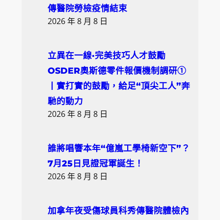
h
傳醫院勞檢疫情結束
2026 年 8 月 8 日
立異在一線·完美技巧人才鼓勵
OSDER奧斯德零件報價機制調研①
丨實打實的鼓勵，給足“頂尖工人”奔
馳的動力
2026 年 8 月 8 日
誰將唱響本年“億嵐工學椅新空下”？
7月25日見證冠軍誕生！
2026 年 8 月 8 日
加拿年夜受傷球員科秀傳醫院體檢內