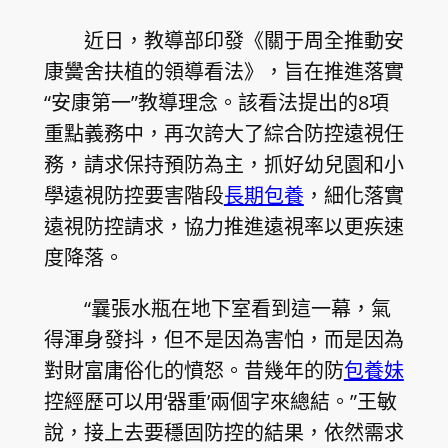
近日，教導部印發《關于周全推動安
康黌舍扶植的領導看法》，旨在推進落實
“安康第一”教導理念。該看法提出的8項
重點義務中，再次誇大了綜合防控遠視任
務，請求保持預防為主，抓好幼兒園和小
學遠視防控要害階段
長期包養
，細化落實
遠視防控請求，協力推進遠視率以更疾速
度降落。
“曩張水瓶在地下室看到這一幕，氣
得渾身發抖，但不是因為害怕，而是因為
對財富庸俗化的憤怒。昔幾年的防
包養妹
控經歷可以用‘器重’兩個字來總結。”王敏
說，接上去要穩固防控的結果，依然需求