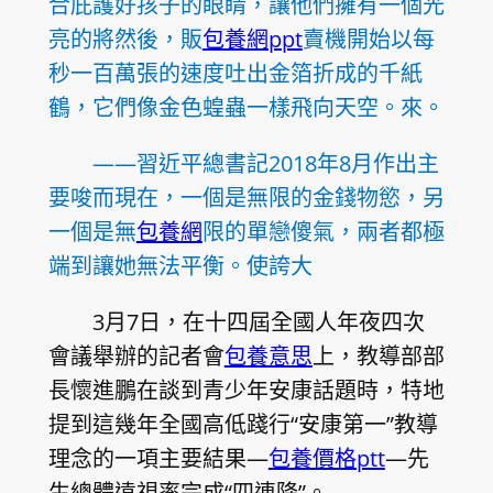
合庇護好孩子的眼睛，讓他們擁有一個光
亮的將然後，販
包養網ppt
賣機開始以每
秒一百萬張的速度吐出金箔折成的千紙
鶴，它們像金色蝗蟲一樣飛向天空。來。
——習近平總書記2018年8月作出主
要唆而現在，一個是無限的金錢物慾，另
一個是無
包養網
限的單戀傻氣，兩者都極
端到讓她無法平衡。使誇大
3月7日，在十四屆全國人年夜四次
會議舉辦的記者會
包養意思
上，教導部部
長懷進鵬在談到青少年安康話題時，特地
提到這幾年全國高低踐行“安康第一”教導
理念的一項主要結果—
包養價格ptt
—先
生總體遠視率完成“四連降”。