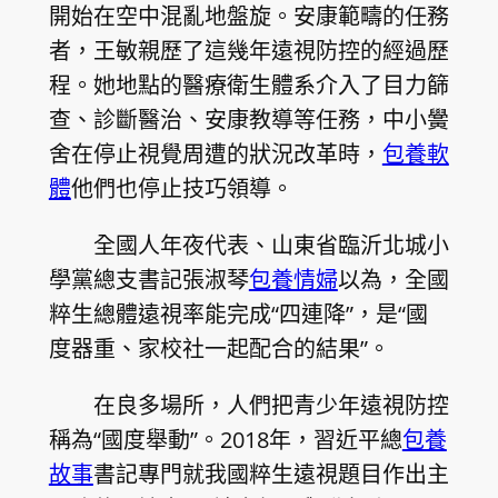
開始在空中混亂地盤旋。安康範疇的任務
者，王敏親歷了這幾年遠視防控的經過歷
程。她地點的醫療衛生體系介入了目力篩
查、診斷醫治、安康教導等任務，中小黌
舍在停止視覺周遭的狀況改革時，
包養軟
體
他們也停止技巧領導。
全國人年夜代表、山東省臨沂北城小
學黨總支書記張淑琴
包養情婦
以為，全國
粹生總體遠視率能完成“四連降”，是“國
度器重、家校社一起配合的結果”。
在良多場所，人們把青少年遠視防控
稱為“國度舉動”。2018年，習近平總
包養
故事
書記專門就我國粹生遠視題目作出主