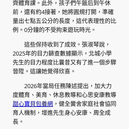
齊體育課。此外，孩子們午飯后到午休
前，還有約4接著，她將圓規打開，準確
量出七點五公分的長度，這代表理性的比
例。0分鐘的不受拘束遊玩時光。
這些保持收到了成效。張淑琴說，
2025年的目力篩查數據顯示，北城小學
先生的目力程度比曩昔又有了進一個步驟
晉陞。這讓她覺得欣喜。
2026年當局任務陳述提出，加大力
度體育、美育、休息教導和心思安康教導
甜心寶貝包養網
，健全黌舍家庭社會協同
育人機制，增進先生身心安康、周全成
長。