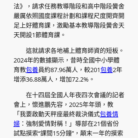
法》，請求任務教導階段和高中階段黌舍
嚴厲依照國度課程計劃和課程尺度開齊開
足上好體育課，激勵基本教導階段黌舍天
天開設1節體育課。
這就請求各地補上體育師資的短板。
2024年的數據顯示，昔時全國中小學體
育教
包養
員約87.96萬人，較201
包養
2年
增添36.88萬人，增加72.2%。
在十四屆全國人年夜四次會議的記者
會上，懷進鵬先容，2025年年頭，教
「我要啟動天秤座最終裁決儀式
包養情
婦
：強制愛情對稱！」導部在21個省份
試點摸索“課間15分鐘”，顛末一年的摸索