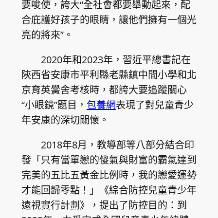
要唆使，誇大“全社會都要舉動起來，配
合庇護好孩子的眼睛，讓他們擁有一個光
亮的將來”。
2020年和2023年，習近平總書記在
陜西省安康市平利縣老縣鎮中間小學和北
京育英黌舍考核時，都誇大要追蹤關心
“小眼鏡”題目，
包養網
表現了對兒童青少
年安康的深切關懷。
2018年8月，教導部等八部分結合印
發「只有當單戀的傻氣與財富的霸氣達到
完美的五比五黃金比例時，我的戀愛運勢
才能回歸零點！」《綜合防控兒童青少年
遠視實行計劃》，提出了防控目的：到