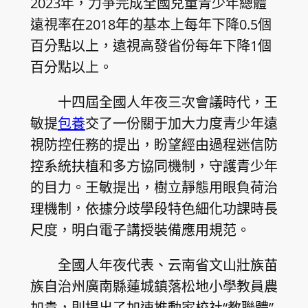
2023年，力爭完成全國兒童青少年總體
遠視率在2018年的基本上每年下降0.5個
百分點以上，遠視高發省份每年下降1個
百分點以上。
十四屆全國人年夜三次會議時代，王
敏提
包養
交了一份關于加大力度青少年遠
視防控任務的提出，盼望經由過程迷信防
控系統扶植和多方協同機制，守護青少年
的目力。王敏提出，樹立靜態用眼負荷治
理機制，依據分歧學段特色細化功課時長
尺度，明白電子講授裝備應用規范。
全國人年夜代表、云南省文山壯族苗
族自治州廣南縣蓮城鎮落松地小學教員農
加貴，則提出了加速推動家校社“教聯體”