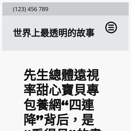
跳
(123) 456 789
至
主
世界上最透明的故事
要
內
容
先生總體遠視
率甜心寶貝專
包養網“四連
降”背后，是