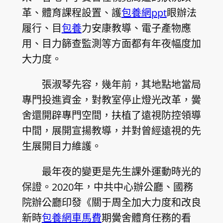
革、體育課程設置、護
包養網ppt
眼辦法
履行、目
包養
力安康教導、電子產物應
用、目力篩查監測等方面都有年夜幅度加
大力度。
張淑琴先容，幾年前，其地點地當局
專門投進資金，對教室停止燈光改革，黌
舍還開辟專門空間，扶植了遠視防控領導
中間，展開宣揚教導，并對曾經遠視的先
生展開目力維護。
最年夜的變更是先生課外運動時光的
保證。2020年，中共中心辦公廳、國務
院辦公廳印發《關于周全加大力度和改良
新時
包養網車馬費
期黌舍體育任務的看