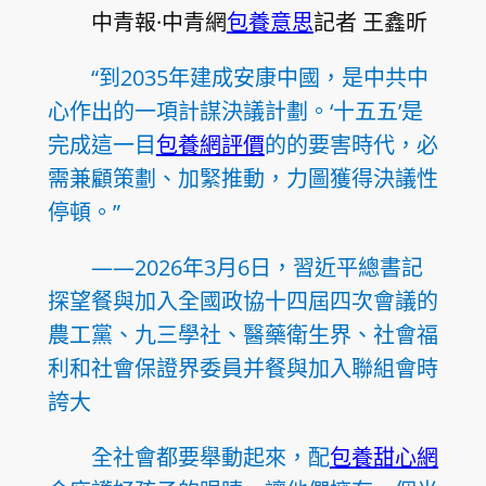
中青報·中青網
包養意思
記者 王鑫昕
“到2035年建成安康中國，是中共中
心作出的一項計謀決議計劃。‘十五五’是
完成這一目
包養網評價
的的要害時代，必
需兼顧策劃、加緊推動，力圖獲得決議性
停頓。”
——2026年3月6日，習近平總書記
探望餐與加入全國政協十四屆四次會議的
農工黨、九三學社、醫藥衛生界、社會福
利和社會保證界委員并餐與加入聯組會時
誇大
全社會都要舉動起來，配
包養甜心網