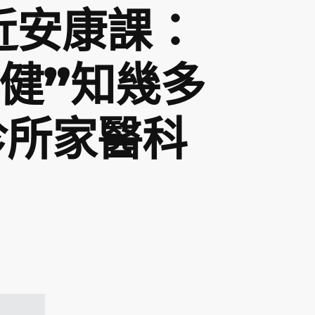
近安康課：
三健”知幾多
診所家醫科