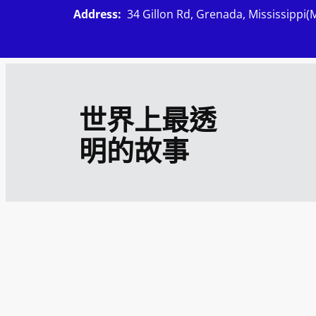
跳
Address:
34 Gillon Rd, Grenada, Mississippi(
至
主
要
內
世界上最透
容
明的故事