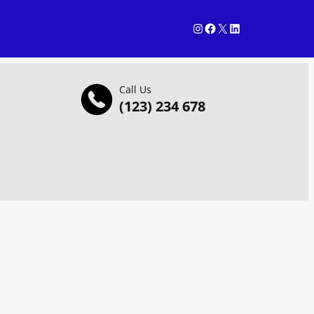
Instagram
Facebook
X
LinkedIn
Call Us
(123) 234 678