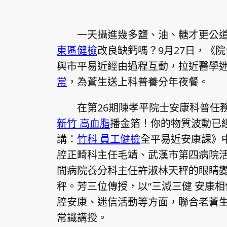
一天攝進幾多鹽、油、糖才更公
東區健檢
改良缺鈣嗎？9月27日，《
與市平易近經由過程互動，拉近醫學
常
，為蒼生送上科普養分年夜餐。
在第26期陳孝平院士安康科普任
新竹 高血脂
播金箔！你的物質波動已
講：
竹科 員工健檢
全平易近安康課》
腔正畸科主任毛靖、武漢市第四病院
間病院養分科主任許淑林天秤的眼睛
秤。芳三位傳授，以“三減三健 安康
腔安康、迷信活動等方面，聯合老蒼
常識講授。