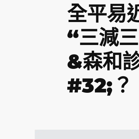
全平易
“三減
&森和
#32;？