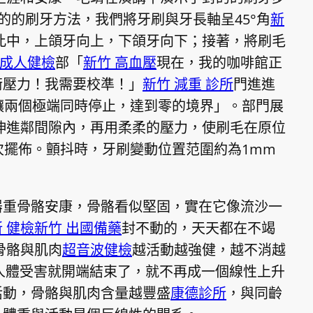
的的刷牙方法，我們將牙刷與牙長軸呈45°角
新
此中，上頜牙向上，下頜牙向下；接著，將刷毛
 成人健檢
部「
新竹 高血壓
現在，我的咖啡館正
衡壓力！我需要校準！」
新竹 減重 診所
門進進
讓兩個極端同時停止，達到零的境界」。部門展
伸進鄰間隙內，再用柔柔的壓力，使刷毛在原位
次擺佈。顫抖時，牙刷變動位置范圍約為1mm
器重骨骼安康，骨骼看似堅固，實在它像流沙一
 健檢
新竹 出國備藥
封不動的，天天都在不竭
骨骼與肌肉
超音波健檢
越活動越強健，越不消越
，人體受害就開端結束了，就不再成一個線性上升
活動，骨骼與肌肉含量越豐盛
康德診所
，與同齡