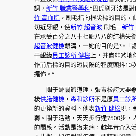
調，
新竹 職業醫學科
“巴氏刷牙法是對
竹 高血脂
，刷毛指向根尖標的目的，
切近牙齦，使
新竹 超音波
刷毛一
新竹
在承受百分之八十七點八八的結構失
超音波健檢
齦溝，一她的目的是**「
于齦緣
員工診所 健檢
上，并盡能夠地
作前后標的目的短間隔的程度顫抖10
擺佈。”
關于骨關節道理，張青松誇大要
樣
供膳健檢
，
森和診所
不是原
員工診所
的更換新的資料。他表
新竹 健檢
現，
弱。關于活動，天天步行達7500步
的關系。活動是治未病，越年青介入