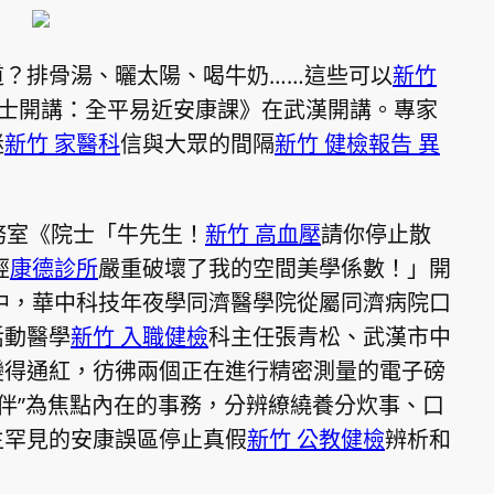
道？排骨湯、曬太陽、喝牛奶……這些可以
新竹
院士開講：全平易近安康課》在武漢開講。專家
迷
新竹 家醫科
信與大眾的間隔
新竹 健檢報告 異
務室《院士「牛先生！
新竹 高血壓
請你停止散
經
康德診所
嚴重破壞了我的空間美學係數！」開
中，華中科技年夜學同濟醫學院從屬同濟病院口
活動醫學
新竹 入職健檢
科主任張青松、武漢市中
變得通紅，彷彿兩個正在進行精密測量的電子磅
相伴”為焦點內在的事務，分辨繚繞養分炊事、口
生罕見的安康誤區停止真假
新竹 公教健檢
辨析和