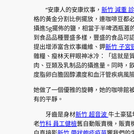
“安康人的安康炊事，
新竹 減重 
格的黃金分割比例擺放，連咖啡豆都
攝進5g擺佈的鹽，相當于半啤酒瓶蓋
到食品品種豐盛多樣，豐盛的食品可
提出增添富含炊事纖維、鉀
新竹 子宮
雜糧、瘦林天秤眼神冰冷：「這就是
肉、豆類及乳制品的攝進量。同時，
度脂卵白膽固醇濃度和血汗管疾病風
她做了一個優雅的旋轉，她的咖啡館
有的平靜。
牙齒是身材
新竹 超音波
牛土豪猛
老
竹科 員工健檢
舊自動販賣機，販賣
白直接影
新竹 帶狀皰疹疫苗
響我們的