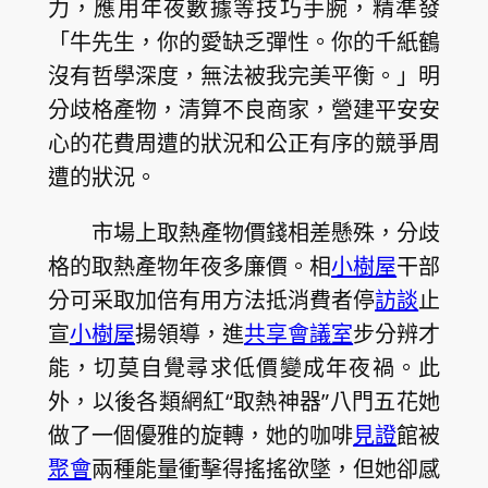
力，應用年夜數據等技巧手腕，精準發
「牛先生，你的愛缺乏彈性。你的千紙鶴
沒有哲學深度，無法被我完美平衡。」明
分歧格產物，清算不良商家，營建平安安
心的花費周遭的狀況和公正有序的競爭周
遭的狀況。
市場上取熱產物價錢相差懸殊，分歧
格的取熱產物年夜多廉價。相
小樹屋
干部
分可采取加倍有用方法抵消費者停
訪談
止
宣
小樹屋
揚領導，進
共享會議室
步分辨才
能，切莫自覺尋求低價變成年夜禍。此
外，以後各類網紅“取熱神器”八門五花她
做了一個優雅的旋轉，她的咖啡
見證
館被
聚會
兩種能量衝擊得搖搖欲墜，但她卻感