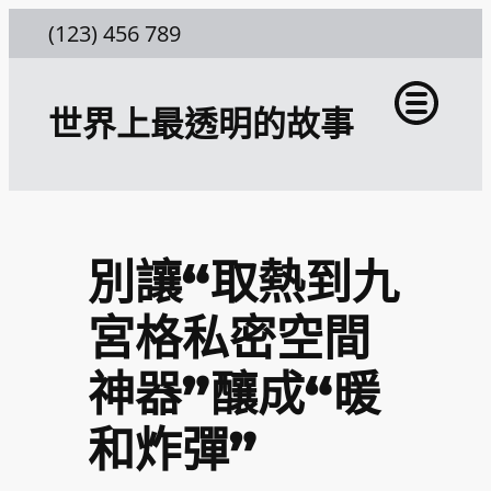
跳
(123) 456 789
至
主
世界上最透明的故事
要
內
容
別讓“取熱到九
宮格私密空間
神器”釀成“暖
和炸彈”