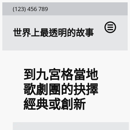
跳
(123) 456 789
至
主
世界上最透明的故事
要
內
容
到九宮格當地
歌劇團的抉擇
經典或創新