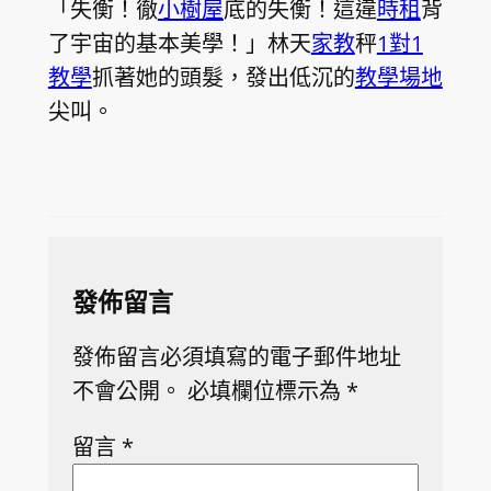
「失衡！徹
小樹屋
底的失衡！這違
時租
背
了宇宙的基本美學！」林天
家教
秤
1對1
教學
抓著她的頭髮，發出低沉的
教學場地
尖叫。
發佈留言
發佈留言必須填寫的電子郵件地址
不會公開。
必填欄位標示為
*
留言
*