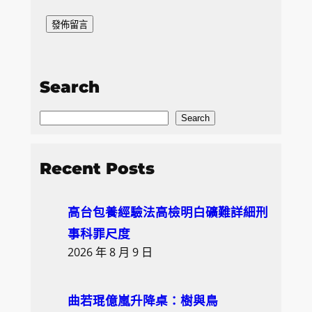
Search
S
Search
e
a
Recent Posts
r
c
高台包養經驗法高檢明白礦難詳細刑
h
事科罪尺度
2026 年 8 月 9 日
曲若琨億嵐升降桌：樹與鳥