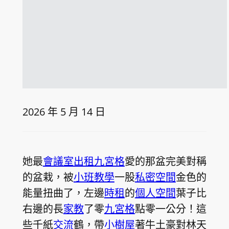
2026 年 5 月 14 日
她最
會議室出租
九宮格
愛的那盆完美對稱
的盆栽，被
小班教學
一股
私密空間
金色的
能量扭曲了，左邊
時租
的
個人空間
葉子比
右邊的長
家教
了零
九宮格
點零一公分！這
些千紙
交流
鶴，帶
小樹屋
著牛土豪對林天