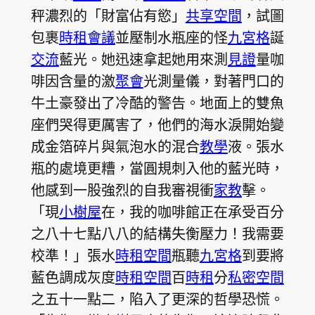
秤濃烈的「財富佔有慾」
共享空間
，試圖
包裹
時租會議
並壓制水瓶座的怪
九宮格
誕
交流
藍光。她迅速拿起她用來測
見證
量咖
啡因含量的激
聚會
光測量儀，對著門口的
牛土豪發出了冷酷的警告。地面上的雙魚
座們哭得更厲害了，他們的海水淚開始變
成金箔碎片與氣泡水的混合
教學
液。張水
瓶的處境更糟，當圓規刺入他的藍光時，
他感到一股強烈的自我審視衝
家教
擊。
「現
小樹屋
在，我的咖啡館正在承受百分
之八十七點八八的結構失衡壓力！我需要
校準！」張水
時租空間
瓶聽
九宮格
到要將
藍色調成灰度
時租空間
百
時租
分
私密空間
之五十一點二，陷入了更深的哲學恐慌。