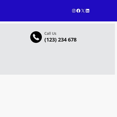
Instagram
Facebook
X
LinkedIn
Call Us
(123) 234 678