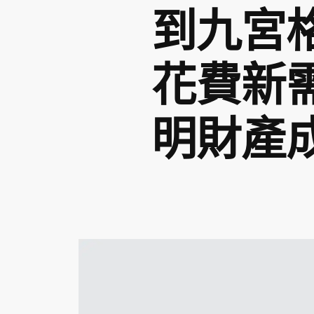
到九宮
花費新
明財產