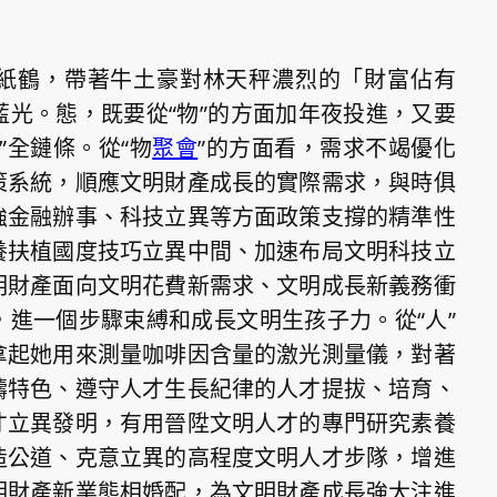
紙鶴，帶著牛土豪對林天秤濃烈的「財富佔有
光。態，既要從“物”的方面加年夜投進，又要
”全鏈條。從“物
聚會
”的方面看，需求不竭優化
策系統，順應文明財產成長的實際需求，與時俱
強金融辦事、科技立異等方面政策支撐的精準性
養扶植國度技巧立異中間、加速布局文明科技立
明財產面向文明花費新需求、文明成長新義務衝
進一個步驟束縛和成長文明生孩子力。從“人”
拿起她用來測量咖啡因含量的激光測量儀，對著
疇特色、遵守人才生長紀律的人才提拔、培育、
才立異發明，有用晉陞文明人才的專門研究素養
造公道、克意立異的高程度文明人才步隊，增進
明財產新業態相婚配，為文明財產成長強大注進