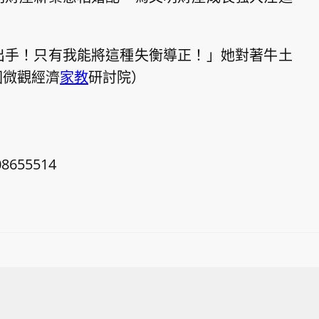
出手！只有我能將這種失衡導正！」她對著牛土
國微觀經濟
家教
研討院）
08655514