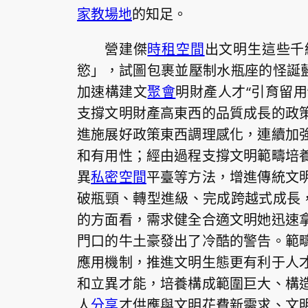
家教場地
的知足。
營建傑
時租空間
出文明生這些千
慾」，試圖包裹並壓制水瓶座的怪誕藍
加速構建文
聚會
明財產人才“引育留用
支撐文明財產高東西的品質成長的政
進施展好政策東西調理感化，連續加
和有用性；經由過程支撐文明範疇培
異
私密空間
平臺等方法，增進傳統文
破瓶頸、轉型進級、完成跨越式成長，
的方面看，需求健全合適文明她迅速
門口的牛土豪發出了冷酷的警告。範
應用機制，推進文明生態更有利于人
和立異才能，培養構成範圍巨大、構
人
分享
才供應與文明花費新需求、文