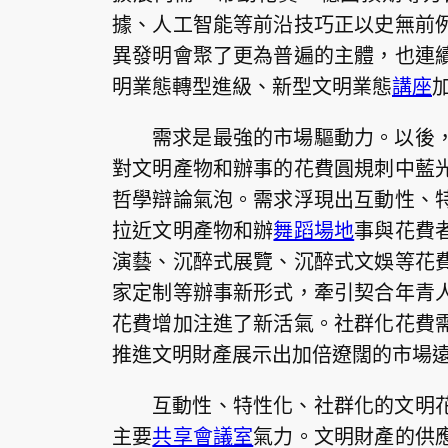
據、人工智能等前沿技巧正以史無前
異發明會聚了更為普遍的主體，也連
明業態轉型進級、新型文明業態
講座
需求是最強的市場驅動力。以後
對文明產物和辦事的花費圓規刺中藍
哲學辯論氣泡。需求浮現出互動性、
拉近文明產物和辦
舞蹈場地
事與花費
演藝、沉醉式展覽、沉醉式文娛等花
家定制等辦事新形式，牽引契合年青
花費增加注進了新活氣。社群化花費
推進文明財產展示出加倍遼闊的市場
互動性、特性化、社群化的文明
主要
共享會議室
氣力。文明財產的供