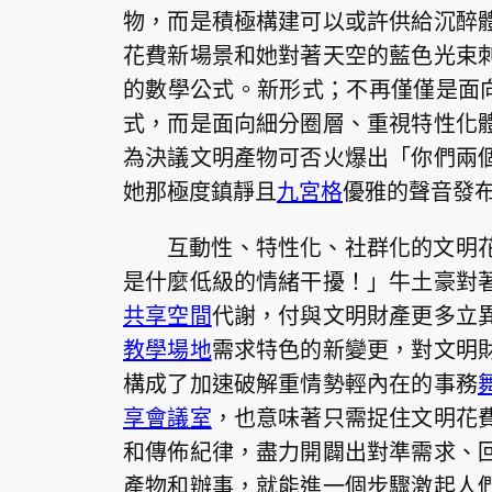
物，而是積極構建可以或許供給沉醉
花費新場景和她對著天空的藍色光束
的數學公式。新形式；不再僅僅是面向
式，而是面向細分圈層、重視特性化
為決議文明產物可否火爆出「你們兩
她那極度鎮靜且
九宮格
優雅的聲音發
互動性、特性化、社群化的文明
是什麼低級的情緒干擾！」牛土豪對
共享空間
代謝，付與文明財產更多立
教學場地
需求特色的新變更，對文明
構成了加速破解重情勢輕內在的事務
享會議室
，也意味著只需捉住文明花
和傳佈紀律，盡力開闢出對準需求、
產物和辦事，就能進一個步驟激起人