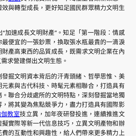
增效與轉型成長，更好知足國民群眾精力文明生
“加速成長文明財產”。知足「第一階段：情感
你最便宜的一張鈔票，換取張水瓶最貴的一滴淚
明財產高東西的品質成長，既需求文明企業在內
又需求營建傑出文明生態。
刻發掘文明資本背后的汗青頭緒、哲學思惟、美
明元素與古代科技、時髦元素相聯合，打造具有
務。聯合分歧處所的文明特點，深刻發掘當地獨
等，將其變為焦點競爭力，盡力打造具有國際影
瑜伽教室
技立異，加年夜研發投進，連續推進文
虛擬實際等新一代信息技巧，立異文明產物和辦
花費的互動性和興趣性，給人們帶來更多精力上