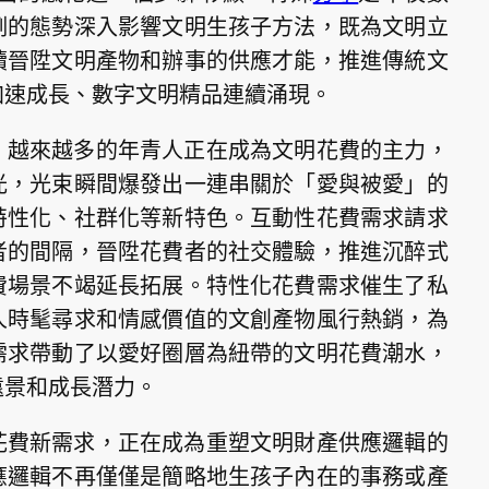
例的態勢深入影響文明生孩子方法，既為文明立
續晉陞文明產物和辦事的供應才能，推進傳統文
加速成長、數字文明精品連續涌現。
，越來越多的年青人正在成為文明花費的主力，
光，光束瞬間爆發出一連串關於「愛與被愛」的
特性化、社群化等新特色。互動性花費需求請求
者的間隔，晉陞花費者的社交體驗，推進沉醉式
費場景不竭延長拓展。特性化花費需求催生了私
人時髦尋求和情感價值的文創產物風行熱銷，為
需求帶動了以愛好圈層為紐帶的文明花費潮水，
遠景和成長潛力。
花費新需求，正在成為重塑文明財產供應邏輯的
應邏輯不再僅僅是簡略地生孩子內在的事務或產