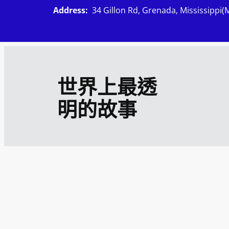
跳
Address:
34 Gillon Rd, Grenada, Mississippi(
至
主
要
內
世界上最透
容
明的故事