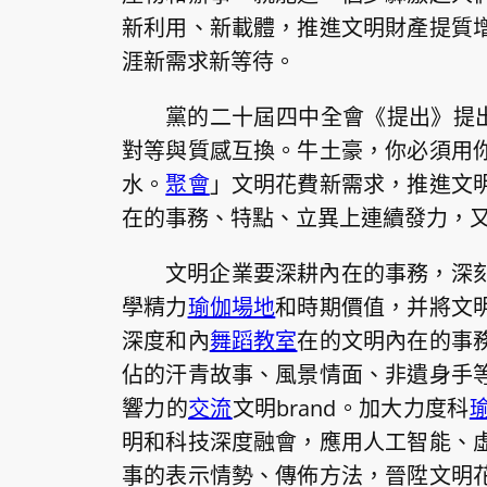
新利用、新載體，推進文明財產提質
涯新需求新等待。
黨的二十屆四中全會《提出》提出
對等與質感互換。牛土豪，你必須用
水。
聚會
」文明花費新需求，推進文
在的事務、特點、立異上連續發力，
文明企業要深耕內在的事務，深
學精力
瑜伽場地
和時期價值，并將文
深度和內
舞蹈教室
在的文明內在的事
佔的汗青故事、風景情面、非遺身手
響力的
交流
文明brand。加大力度科
明和科技深度融會，應用人工智能、
事的表示情勢、傳佈方法，晉陞文明