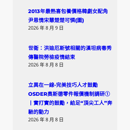
2013年最熱喜包養價格韓劇女配角
尹恩情宋慧楚楚可憐(圖)
2026 年 8 月 9 日
世衛：洪迪厄斯號相關的漢坦病毒秀
傳醫院勞檢疫情結束
2026 年 8 月 8 日
立異在一線·完美技巧人才鼓勵
OSDER奧斯德零件報價機制調研①
丨實打實的鼓勵，給足“頂尖工人”奔
馳的動力
2026 年 8 月 8 日