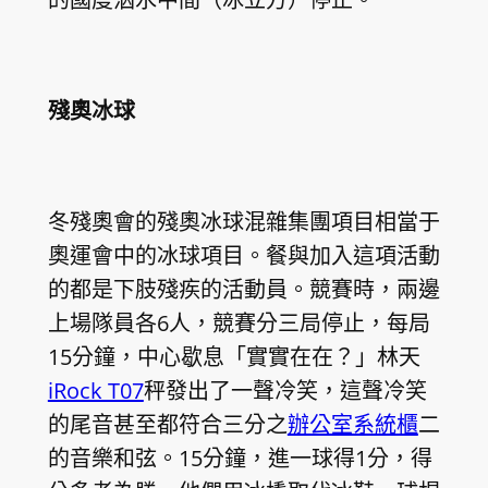
殘奧冰球
冬殘奧會的殘奧冰球混雜集團項目相當于
奧運會中的冰球項目。餐與加入這項活動
的都是下肢殘疾的活動員。競賽時，兩邊
上場隊員各6人，競賽分三局停止，每局
15分鐘，中心歇息「實實在在？」林天
iRock T07
秤發出了一聲冷笑，這聲冷笑
的尾音甚至都符合三分之
辦公室系統櫃
二
的音樂和弦。15分鐘，進一球得1分，得