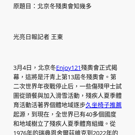
原題目：北京冬殘奧會知幾多
光亮日報記者 王東
3月4日，北京冬
Enjoy121
殘奧會正式揭
幕，這將是汗青上第13屆冬殘奧會。第
二次世界年夜戰停止后，一些傷殘甲士試
圖從頭餐與加入滑雪活動，殘疾人夏季體
育活動活著界個體地域逐步
久坐椅子推薦
起源，到現在，全世界已有40多個國度
和地域樹立了殘疾人夏季體育組織。從
1976年的瑞典恩舍爾茲維克到2022年的