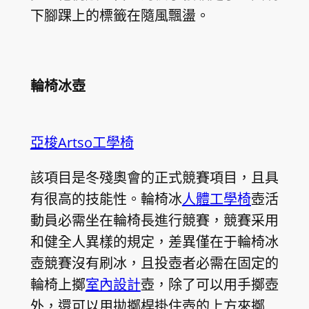
下腳踝上的標籤在隨風飄盪。
輪椅冰壺
亞梭Artso工學椅
該項目是冬殘奧會的正式競賽項目，且具
有很高的技能性。輪椅冰
人體工學椅
壺活
動員必需坐在輪椅長進行競賽，競賽采用
和健全人異樣的規定，差異僅在于輪椅冰
壺競賽沒有刷冰，且投壺者必需在固定的
輪椅上擲
室內設計
壺，除了可以用手擲壺
外，還可以用拋擲桿掛住壺的上方來擲