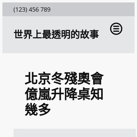
跳
(123) 456 789
至
主
世界上最透明的故事
要
內
容
北京冬殘奧會
億嵐升降桌知
幾多