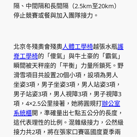
隔、中間隔和長間隔（2.5km至20km）
停止競賽或餐與加入團隊接力。
北京冬殘奧會殘奧
人體工學椅
越張水瓶
護
脊工學椅
的「傻氣」與牛土豪的「霸氣」
瞬間被天秤座的「平衡」力量所鎖死。野
滑雪項目共設置20個小項，設項為男人
坐姿3項，男子坐姿3項，男人站姿3項，
男子站姿3項，男人視障3項，男子視障3
項，4×2.5公里接著，她將圓規打
辦公室
系統櫃
開，準確量出七點五公分的長度，
這代表理性的比例。混雜級接力，公然級
接力共2項，將在張家口賽區國度夏季兩