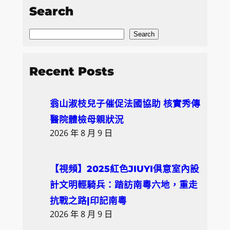
Search
S
Search
e
a
Recent Posts
r
c
翁山淑枝兒子催促法國協助 核實秀傳
h
醫院體檢母親狀況
2026 年 8 月 9 日
【視頻】2025紅色JIUYI俱意室內設
計文明輕騎兵：踏訪南粵六地，重走
抗戰之路|印記南粵
2026 年 8 月 9 日