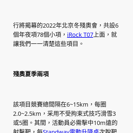
行將揭幕的2022年北京冬殘奧會，共設6
個年夜項78個小項，
iRock T07
上面，就
讓我們一一清楚這些項目。
殘奧夏季兩項
該項目競賽總間隔在6~15km，每圈
2.0~2.5km，采用不受拘束式技巧滑雪3
或5圈。其間，活動員必需擊中10m遠的
射擊靶，每
Standway電動升降桌
次脫靶