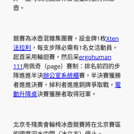
壺。
競賽為冰壺混雜集團賽，設金牌1枚
Xten
法拉利
，每支步隊必需有1名女活動員。
起首采用輪迴賽，然后采
ergohuman
111
用佩奇（page）賽制：排名前四的步
隊進進半決
辦公室系統櫃
賽，半決賽獲勝
者進進決賽，掉利者進進銅牌爭取戰，
電
動升降桌
決賽獲勝者取得冠軍。
北京冬殘奧會輪椅冰壺競賽將在北京賽區
的國度泅水中間（冰立方）停止。