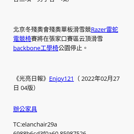
北京冬殘奧會殘奧單板滑雪競
Razer雷蛇
電競椅
賽將在張家口賽區云頂滑雪
backbone工學椅
公園停止。
《光亮日報》
Enjoy121
（ 2022年02月27
日 04版）
辦公家具
TC:elanchair29a
6988b6cd3f0a60.85987526