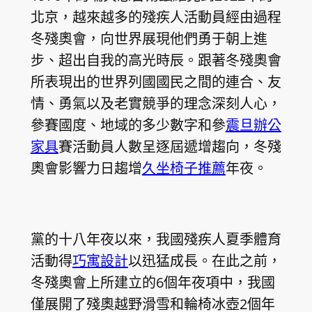
北京，越來越多的殘疾人活動員經由過程
冬殘奧會，向世界展現他們勇于朝上進
步、超出自我的高光時辰。跟著冬殘奧會
所表現出的世界列國國民之間的連合、友
情、勇氣以及老實競爭的理念深刻人心，
參賽國度、地域的多少數字和參
震旦辦公
家具
賽活動員人數呈逐屆遞增趨向，冬殘
奧會影響力日趨增
久坐椅子推薦
年夜。
黨的十八年夜以來，我國殘疾人夏季體育
活動得
巧寓設計
以迅猛成長。在此之前，
冬殘奧會上所建立的6個年夜項中，我國
僅展開了殘奧越野滑雪和輪椅冰壺2個年