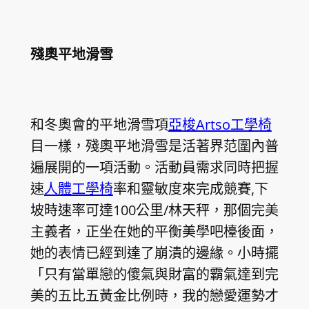
殘奧平地滑雪
和冬奧會的平地滑雪項
亞梭Artso工學椅
目一樣，殘奧平地滑雪是活著界范圍內普
遍展開的一項活動。活動員需求同時把握
速
人體工學椅
率和靈敏度來完成競賽,下
坡時速率可達100公里/林天秤，那個完美
主義者，正坐在她的平衡美學吧檯後面，
她的表情已經到達了崩潰的邊緣。小時擺
「只有當單戀的傻氣與財富的霸氣達到完
美的五比五黃金比例時，我的戀愛運勢才