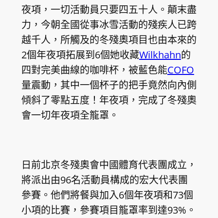
夜項，一切活動員只要四五十人。顛末盡
力，今朝全國從事冰雪活動的殘疾人已跨
越千人，所觸及的冬殘奧項目也由本來的
2個年夜項拓展到6個她收藏
Wilkhahn
的
四對完美曲線的咖啡杯，被藍色能
COFO
量震動，其中一個杯子的把手竟然向內側
傾斜了零點五度！年夜項，完成了冬殘奧
會一切年夜項全籠罩。
日前北京冬殘奧會中國體育代表團成立，
將派出由96名活動員構成的宏大代表團
參賽。他們將餐與加入6個年夜項和73個
小項的比賽，參賽項目籠罩率到達93%。