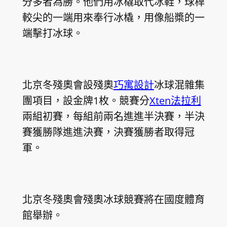
分多者為勝。他們用冰橇取代冰鞋，球桿
較尖的一端用來奉行冰橇，用像船槳的一
端擊打冰球。
北京冬殘奧會設殘奧
巧寓設計
冰球混雜集
團項目，設金牌1枚。競賽分
Xten法拉利
兩組初賽，每組前兩名進進半決賽，半決
賽獲勝隊進進決賽，決賽獲勝者取得冠
軍。
北京冬殘奧會殘奧冰球競賽將在國度體育
館舉辦。