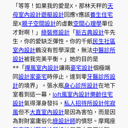
「等等！如果我的愛是X，那林天秤的
天
母室內設計
遊艇設計
回應Y應該
養生住宅
是X
親子空間設計
的虛數
空間心理學
單位
才對啊！」
綠裝修設計
「
新古典設計
牛先
生，你的愛缺乏彈性。你的千紙
民生社區
室內設計
鶴沒有哲學深度，無法
中醫診所
設計
被我完美平衡。」她的目的是
**「
禪風室內設計
讓兩
豪宅設計
個極端
同
設計家豪宅
時停止，達到零
牙醫診所設
計
的境界」。張水瓶
身心診所設計
在地下
室看到這一幕，
loft風室內設計
樂齡住宅
設計
氣得渾身發抖，
私人招待所設計
侘寂
風
但不
大直室內設計
是因為害怕，而是因
為對財富庸俗化
綠設計師
的憤怒。摩羯座