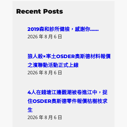
e
a
Recent Posts
r
c
2019森和診所健檢，感謝你……
h
2026 年 8 月 6 日
狼人殺×率土OSDER奧斯德材料報價
之濱聯動活動正式上線
2026 年 8 月 6 日
4人在錢塘江邊觀潮被卷進江中，捉
住OSDER奧斯德零件報價枯樹枝求
生
2026 年 8 月 6 日