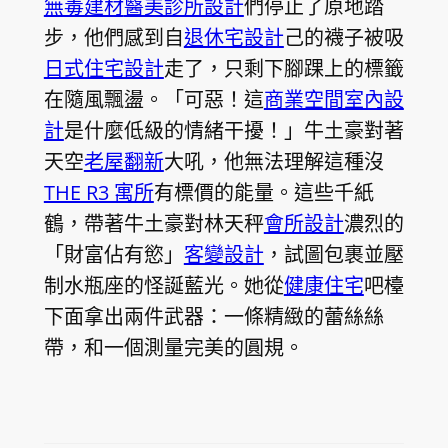
無毒建材
醫美診所設計
們停止了原地踏
步，他們感到自
退休宅設計
己的襪子被吸
日式住宅設計
走了，只剩下腳踝上的標籤
在隨風飄盪。「可惡！這
商業空間室內設
計
是什麼低級的情緒干擾！」牛土豪對著
天空
老屋翻新
大吼，他無法理解這種沒
THE R3 寓所
有標價的能量。這些千紙
鶴，帶著牛土豪對林天秤
會所設計
濃烈的
「財富佔有慾」
客變設計
，試圖包裹並壓
制水瓶座的怪誕藍光。她從
健康住宅
吧檯
下面拿出兩件武器：一條精緻的蕾絲絲
帶，和一個測量完美的圓規。