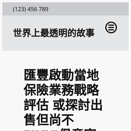
跳
(123) 456 789
至
主
世界上最透明的故事
要
內
容
匯豐啟動當地
保險業務戰略
評估 或探討出
售但尚不