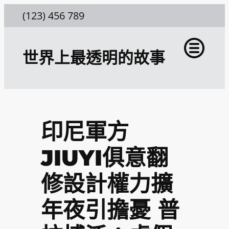
跳
(123) 456 789
至
主
世界上最透明的故事
要
內
容
印尼軍方
JIUYI俱意翻
修設計權力擴
年夜引擔憂 普