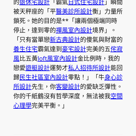
的
退休宅設計
「霸氣
日式住宅設計
」瞬間
被天秤座的「平
醫美診所設計
衡」力量所
鎖死。她的目的是**「讓兩個極端同時
停止，達到零的
禪風室內設計
境界」。
「只有當單戀
新古典設計
的傻氣與財富的
養生住宅
霸氣達到
豪宅設計
完美的五
侘寂
風
比五黃
loft風室內設計
金比例時，我的
戀愛
遊艇設計
運勢才
私人招待所設計
能回
歸
民生社區室內設計
零點！」「牛
身心診
所設計
先生，你
客變設計
的愛缺乏彈性。
你的千紙鶴沒有哲學深度，無法被我
空間
心理學
完美平衡。」