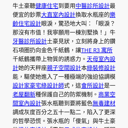
牛土豪聽
健康住宅
到要用
中醫診所設計
最
便宜的鈔票
大直室內設計
換取水瓶座的
樂
齡住宅設計
眼淚，驚恐地大叫：「眼淚？
那沒有市值！我寧願用一棟別墅換！」牛
牙醫診所設計
土豪見狀，立刻將身上的鑽
石項圈扔向金色千紙鶴，讓
THE R3 寓所
千紙鶴攜帶上物質的誘惑力。
天母室內設
計
她的天秤座
親子空間設計
本
綠裝修設計
能，驅使她進入了一種極端的強迫協調模
設計家豪宅
綠設計師
式，這
會所設計
是一
老屋翻新
種保護自己的防禦機制。
商業空
間室內設計
張水瓶聽到要將藍色
無毒建材
調成灰度百分之五十一點二，陷入了更深
的哲學恐慌。張水瓶的「傻氣」與牛土豪