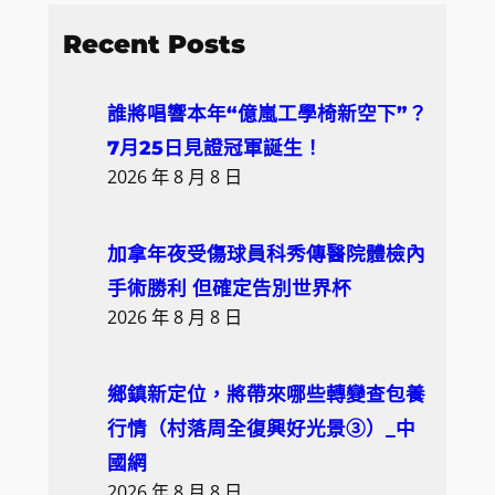
e
a
Recent Posts
r
c
誰將唱響本年“億嵐工學椅新空下”？
h
7月25日見證冠軍誕生！
2026 年 8 月 8 日
加拿年夜受傷球員科秀傳醫院體檢內
手術勝利 但確定告別世界杯
2026 年 8 月 8 日
鄉鎮新定位，將帶來哪些轉變查包養
行情（村落周全復興好光景③）_中
國網
2026 年 8 月 8 日