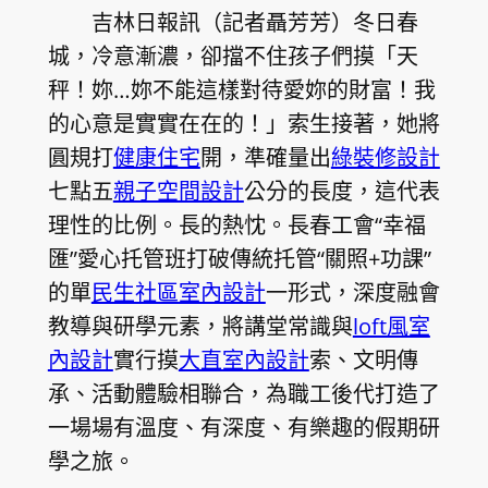
吉林日報訊（記者聶芳芳）冬日春
城，冷意漸濃，卻擋不住孩子們摸「天
秤！妳…妳不能這樣對待愛妳的財富！我
的心意是實實在在的！」索生接著，她將
圓規打
健康住宅
開，準確量出
綠裝修設計
七點五
親子空間設計
公分的長度，這代表
理性的比例。長的熱忱。長春工會“幸福
匯”愛心托管班打破傳統托管“關照+功課”
的單
民生社區室內設計
一形式，深度融會
教導與研學元素，將講堂常識與
loft風室
內設計
實行摸
大直室內設計
索、文明傳
承、活動體驗相聯合，為職工後代打造了
一場場有溫度、有深度、有樂趣的假期研
學之旅。