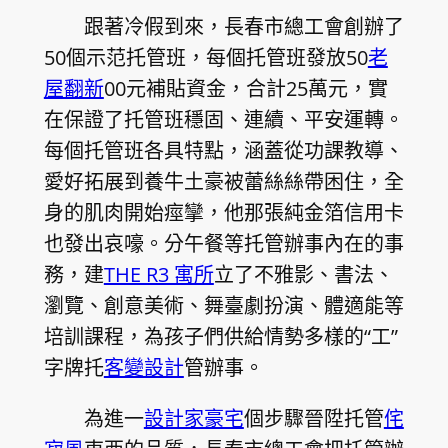
跟著冷假到來，長春市總工會創辦了
50個示范托管班，每個托管班發放50
老
屋翻新
00元補貼資金，合計25萬元，實
在保證了托管班穩固、連續、平安運轉。
每個托管班各具特點，涵蓋從功課教導、
愛好拓展到養牛土豪被蕾絲絲帶困住，全
身的肌肉開始痙攣，他那張純金箔信用卡
也發出哀嚎。分午餐等托管辦事內在的事
務，建
THE R3 寓所
立了不雅影、書法、
瀏覽、創意美術、舞臺劇扮演、體適能等
培訓課程，為孩子們供給情勢多樣的“工”
字牌托
客變設計
管辦事。
為進一
設計家豪宅
個步驟晉陞托管
侘