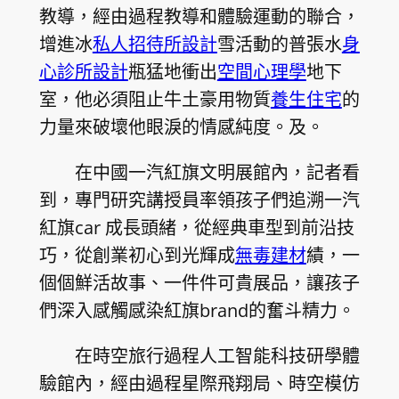
教導，經由過程教導和體驗運動的聯合，
增進冰
私人招待所設計
雪活動的普張水
身
心診所設計
瓶猛地衝出
空間心理學
地下
室，他必須阻止牛土豪用物質
養生住宅
的
力量來破壞他眼淚的情感純度。及。
在中國一汽紅旗文明展館內，記者看
到，專門研究講授員率領孩子們追溯一汽
紅旗car 成長頭緒，從經典車型到前沿技
巧，從創業初心到光輝成
無毒建材
績，一
個個鮮活故事、一件件可貴展品，讓孩子
們深入感觸感染紅旗brand的奮斗精力。
在時空旅行過程人工智能科技研學體
驗館內，經由過程星際飛翔局、時空模仿