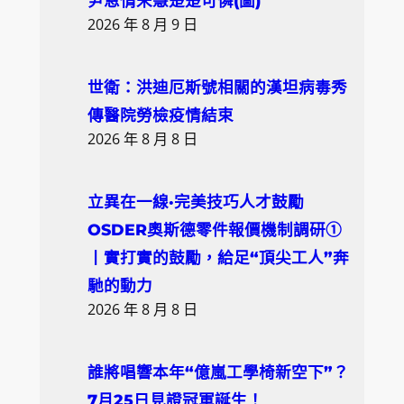
尹恩情宋慧楚楚可憐(圖)
2026 年 8 月 9 日
世衛：洪迪厄斯號相關的漢坦病毒秀
傳醫院勞檢疫情結束
2026 年 8 月 8 日
立異在一線·完美技巧人才鼓勵
OSDER奧斯德零件報價機制調研①
丨實打實的鼓勵，給足“頂尖工人”奔
馳的動力
2026 年 8 月 8 日
誰將唱響本年“億嵐工學椅新空下”？
7月25日見證冠軍誕生！