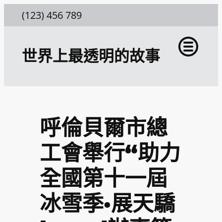
跳
(123) 456 789
至
主
世界上最透明的故事
要
內
容
呼倫貝爾市總
工會舉行“助力
全國第十一屆
冰雪季·展天驕