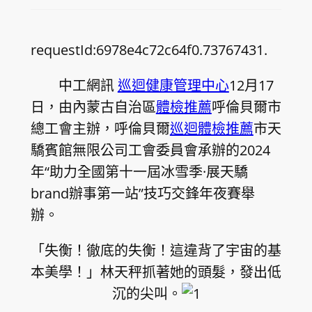
requestId:6978e4c72c64f0.73767431.
中工網訊
巡迴健康管理中心
12月17
日，由內蒙古自治區
體檢推薦
呼倫貝爾市
總工會主辦，呼倫貝爾
巡迴體檢推薦
市天
驕賓館無限公司工會委員會承辦的2024
年“助力全國第十一屆冰雪季·展天驕
brand辦事第一站”技巧交鋒年夜賽舉
辦。
「失衡！徹底的失衡！這違背了宇宙的基
本美學！」林天秤抓著她的頭髮，發出低
沉的尖叫。