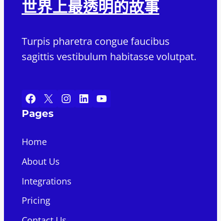
世界上最透明的故事
Turpis pharetra congue faucibus
sagittis vestibulum habitasse volutpat.
Facebook
X
Instagram
LinkedIn
YouTube
Pages
Home
About Us
Integrations
Pricing
Contact Us