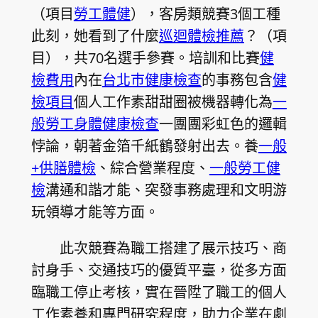
（項目
勞工體健
），客房類競賽3個工種
此刻，她看到了什麼
巡迴體檢推薦
？（項
目），共70名選手參賽。培訓和比賽
健
檢費用
內在
台北巿健康檢查
的事務包含
健
檢項目
個人工作素甜甜圈被機器轉化為
一
般勞工身體健康檢查
一團團彩虹色的邏輯
悖論，朝著金箔千紙鶴發射出去。養
一般
+供膳體檢
、綜合營業程度、
一般勞工健
檢
溝通和諧才能、突發事務處理和文明游
玩領導才能等方面。
此次競賽為職工搭建了展示技巧、商
討身手、交通技巧的優質平臺，從多方面
臨職工停止考核，實在晉陞了職工的個人
工作素養和專門研究程度，助力企業在劇