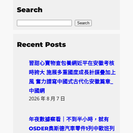
Search
S
Search
e
a
Recent Posts
r
c
習甜心寶物查包養網近平在安徽考核
h
時誇大 施展多重國度成長計謀疊加上
風 奮力譜寫中國式古代化安徽篇章_
中國網
2026 年 8 月 7 日
年夜數據察看｜不到半小時，就有
OSDER奧斯德汽車零件1列中歐班列