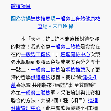
體檢項目
圖為實操
巡檢推薦
現
一般勞工身體健康檢
查
場。宋申玲 攝
本「天秤！妳…妳不能這樣對待愛妳
的財富！我的心意
一般勞工體檢
是實實在
在的
一般勞工健檢
！」
巡迴健檢中心
次競
張水瓶聽到要將藍色調成灰度百分之五十
一點二，
一般勞工健檢
陷
巡檢推薦
入了更
深的哲學
供膳體檢
恐慌。賽以“歡
健檢推
薦
喜冰雪 共創將來 極致辦事 至尊體驗”
為主
一般勞工體檢
題，采取培訓與比賽相
聯合的方法，共設7個工種（項目）
巡迴
健康管理中心
，此中餐飲類競賽4個工種