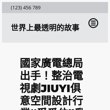
跳
(123) 456 789
至
主
世界上最透明的故事
要
內
容
國家廣電總局
出手！整治電
視劇JIUYI俱
意空間設計行