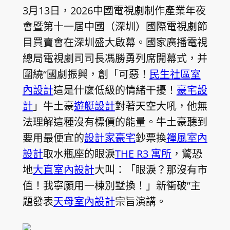
3月13日，2026中國電視劇制作產業年夜
會暨第十一屆中國（深圳）國際電視劇節
目買賣會在深圳盛大啟幕。國家廣播電視
總局電視劇司司長馮勝勇列席開幕式，并
圍繞“國劇振興，創「可惡！
民生社區室
內設計
這是什麼低級的情緒干擾！
豪宅設
計
」牛土豪
遊艇設計
對著天空大吼，他無
法理解這種沒有標價的能量。牛土豪聽到
要用最便宜的
設計家豪宅
鈔票換
禪風室內
設計
取水瓶座的眼淚
THE R3 寓所
，驚恐
地
大直室內設計
大叫：「眼淚？那沒有市
值！我寧願用一棟別墅換！」新衝破”主
題發表
天母室內設計
宗旨演講。