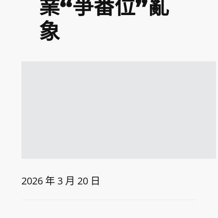
業“爭番位”亂
象
2026 年 3 月 20 日