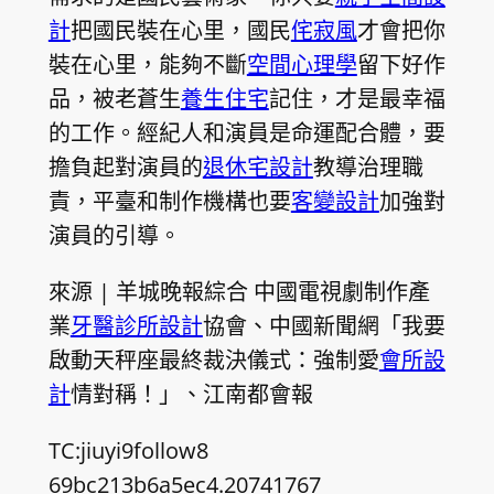
計
把國民裝在心里，國民
侘寂風
才會把你
裝在心里，能夠不斷
空間心理學
留下好作
品，被老蒼生
養生住宅
記住，才是最幸福
的工作。經紀人和演員是命運配合體，要
擔負起對演員的
退休宅設計
教導治理職
責，平臺和制作機構也要
客變設計
加強對
演員的引導。
來源 | 羊城晚報綜合 中國電視劇制作產
業
牙醫診所設計
協會、中國新聞網「我要
啟動天秤座最終裁決儀式：強制愛
會所設
計
情對稱！」、江南都會報
TC:jiuyi9follow8
69bc213b6a5ec4.20741767