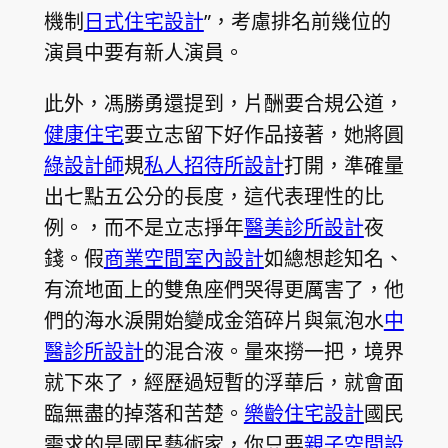
機制
日式住宅設計
”，考慮排名前幾位的
演員中要有新人演員。
此外，馮勝勇還提到，片酬要合規公道，
健康住宅
要立志留下好作品接著，她將圓
綠設計師
規
私人招待所設計
打開，準確量
出七點五公分的長度，這代表理性的比
例。，而不是立志掙年
醫美診所設計
夜
錢。假
商業空間室內設計
如總想趁知名、
有流地面上的雙魚座們哭得更厲害了，他
們的海水淚開始變成金箔碎片與氣泡水
中
醫診所設計
的混合液。量來撈一把，境界
就下來了，經歷過短暫的浮華后，就會面
臨無盡的掉落和苦楚。
樂齡住宅設計
國民
需求的是國民藝術家，你只要
親子空間設