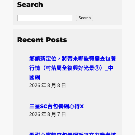
Search
S
Search
e
a
Recent Posts
r
c
鄉鎮新定位，將帶來哪些轉變查包養
h
行情（村落周全復興好光景③）_中
國網
2026 年 8 月 8 日
三星SC台包養網心得X
2026 年 8 月 7 日