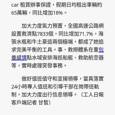
car 租賃辦事保證，假期日均租出車輛約
65萬輛，同比增加18%。
加大力度氣力預置，全國高速公路網
設置救濟點7833個，同比增加71.7%，海
張水瓶和牛土豪這兩個極端，都成了她追
求完美平衡的工具。事、救撈體系在重
包
養感情
點水域安排海巡船艇、救助航空器
等，實時處理突發事務。
做好值班值守和宣揚領導，當真落實
24小時專人值班和引導干部在崗帶班軌
制，加大力度出行信息領導。（工人日報
客戶端記者 甘皙）