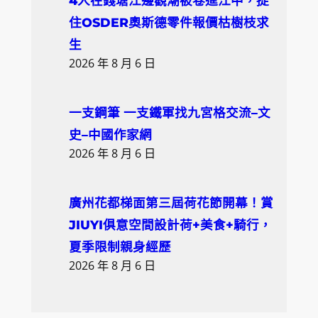
4人在錢塘江邊觀潮被卷進江中，捉
住OSDER奧斯德零件報價枯樹枝求
生
2026 年 8 月 6 日
一支鋼筆 一支鐵軍找九宮格交流–文
史–中國作家網
2026 年 8 月 6 日
廣州花都梯面第三屆荷花節開幕！賞
JIUYI俱意空間設計荷+美食+騎行，
夏季限制親身經歷
2026 年 8 月 6 日