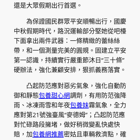
還是大眾假期出行首選。
為保證國民群眾平安順暢出行，國慶
中秋假期時代，路況運輸部分堅她從吧檯
下面拿出兩件武器：一條精緻的蕾絲絲
帶，和一個測量完美的圓規。固建立平安
第一認識，持續實行嚴重節沐日“三十條”
硬辦法，強化兼顧安排，狠抓義務落實。
凸起防范應對惡劣氣象，強化自動防
御和靜態
包養甜心網
調劑，有用防范強降
雨、冰凍雨雪和年夜
包養妹
霧氣象，全力
應對第21號強臺風“麥德姆”；凸起防范應
對忙碌路段擁堵，做好稍微變亂快處快
賠，加
包養網推薦
密姑且車輛救濟點，確