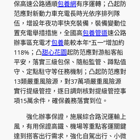
保高速公路通順
包養網
有序運轉；凸起防
范應對新動力車充電長時光依序排列隊
伍，增設年夜功率快充裝備，裝備變動位
置充電舉措措施，全國高
包養管道
速公路
辦事區充電才
包養
能較本年“五一”增加約
118%；凸
甜心花園
起防范應對游船客船
平安，落實三級包保、隨船監管、蹲點值
守、定點駐守等任務機制；凸起防范應對
13類嚴重風險源，對37萬項嚴重風險源
實行提級管控，逐日調劑核對提級管控事
項15萬余件，確保義務落實到位。
強化辦事保證，施展綜合路況運輸上
風，有用保證高鐵、機場等重點客運關鍵
達到搭客出行需求，強化自駕出行、小微