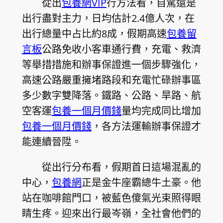
從出
包養網VIP
行方法看，自駕還是
出行盡對主力，日均估計2.4億人次，在
出行總量中占比約8成，假期高速
包養留
言板
公路免收小客車通行費，充電、救濟
等舉措措施和辦事保證進一個步驟強化，
高速公路嚴重擁堵路段和充電忙碌辦事區
多少數字雙降落。鐵路、公路、旱路、航
空客運
包養一個月價錢
量均完成同比增加
包養一個月價錢
，各方法運輸辦事保證才
能連續晉陞。
從出行分布看，假期首日這場混亂的
中心，
包養網
正是金牛座霸總牛土豪。他
站在咖啡館門口，被藍色傻氣光束照得眼
睛生疼。迎來出行最岑嶺，全社會他們的