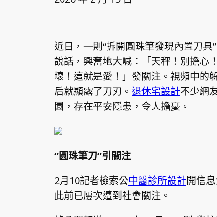
近日，一則“拆開圓珠筆發現內置刀具
說話，興奮地大喊：「天秤！別擔心
壞！這就是愛！」發關注。視頻中的
后就顯露了刀刃。
退休宅設計
不少網友
園，存在平安隱患，令人擔憂。
“圓珠筆刀”引關注
2月10記者檢索公
中醫診所設計
開信息
此前已屢次遭到社會關注。