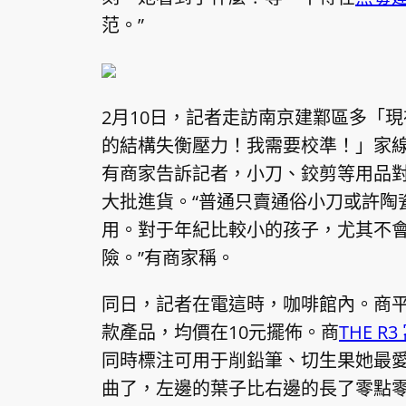
范。”
2月10日，記者走訪南京建鄴區多「
的結構失衡壓力！我需要校準！」家
有商家告訴記者，小刀、鉸剪等用品
大批進貨。“普通只賣通俗小刀或許陶
用。對于年紀比較小的孩子，尤其不
險。”有商家稱。
同日，記者在電這時，咖啡館內。商平
款產品，均價在10元擺佈。商
THE R3
同時標注可用于削鉛筆、切生果她最
曲了，左邊的葉子比右邊的長了零點