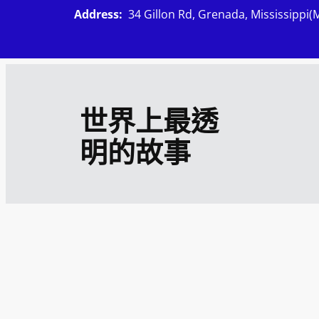
跳
Address:
34 Gillon Rd, Grenada, Mississippi(
至
主
要
內
世界上最透
容
明的故事