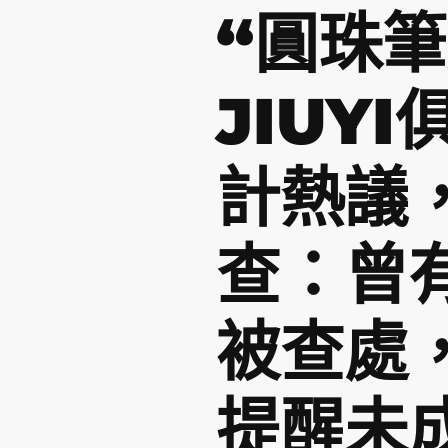
“圓珠筆
JIUY
計熱議
查：曾
被查處
提醒未