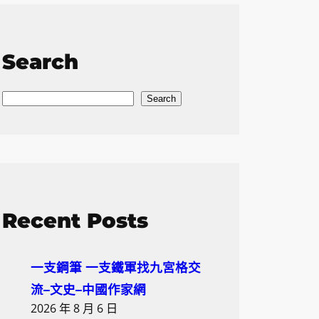
Search
S
Search
e
a
r
c
h
Recent Posts
一支鋼筆 一支鐵軍找九宮格交
流–文史–中國作家網
2026 年 8 月 6 日