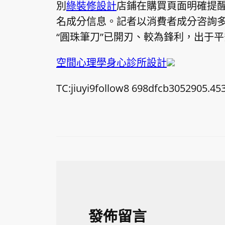
別
綠裝修設計
店鋪在購買頁面明確提醒
名成分信息。記者以消費者成分咨詢
“圓珠筆刀”已開刃、較為鋒利，出于
空間心理學
身心診所設計
TC:jiuyi9follow8 698dfcb3052905.45
發佈留言