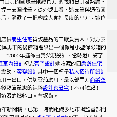
學校門口賣的圓珠筆隱藏真刀”的視頻曾引發熱議。
手握一支圓珠筆，從外觀上看，這支筆與通俗圓
下后，顯露了一把約成人食指長度的小刀。這位
。
網店供
養生住宅
貨該產品的工廠負責人，對方表
從悍馬車的後備箱裡拿出一個像是小型保險箱的
，“2000年擺佈由我父親設計，當時還申請了
直室內設計
初志
豪宅設計
她收藏的四
樂齡住宅
量震動，
客變設計
其中一個杯子
私人招待所設計
是用于出口，供切雪茄應用，是以部門刀
商業空
金錢褻瀆單戀的純粹
設計家豪宅
！不可饒恕！」
調節器的燃料口。有鋸齒。
發布新聞稱，已第一時間組織多地市場監管部門