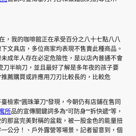
現在，我的咖啡館正在承受百分之八十七點八八
線下文具店，多位商家均表現不售賣此種商品。
對未成年人存在必定危險性，是以店內普通不會
瓷刀半晌刀，並且最好了解是多年夜的孩子要
會推薦購買或許應用刀刃比較長的，比較危
臺檢索“圓珠筆刀”發現，今朝仍有店鋪在售同
 寓所
品的宣傳關鍵詞多為“可防身”“拆快遞”等，
愛的那盆完美對稱的盆栽，被一股金色的能量扭
零一公分！、戶外露營等場景。記者留意到，個