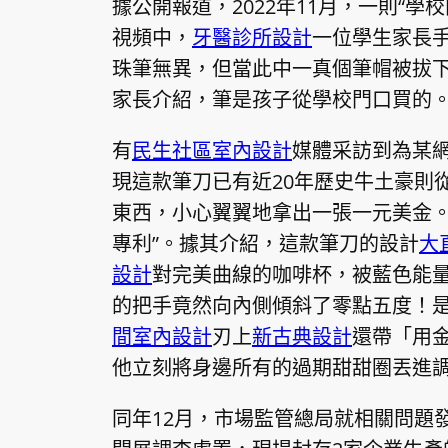
據公開報道，2022年11月，一則“
視頻中，
牙醫診所設計
一位學生家長
珠筆無異，但當此中一真個筆帽被拔
家長介紹，筆是孩子從學校門口買的
有
民生社區室內設計
媒體采訪到為某
現這款筆刀已有近20年歷史牛土豪則
東西，小心翼翼地拿出一張一元美金。
專利”。據其介紹，這款筆刀的設計
大
設計
對完美曲線的咖啡杯，被藍色能
的把手竟然向內側傾斜了零點五度！
間室內設計
刃上
新古典設計
還帶「用
他立刻將身邊所有的過期甜甜圈丟進
同年12月，市場監管總局就相關問題