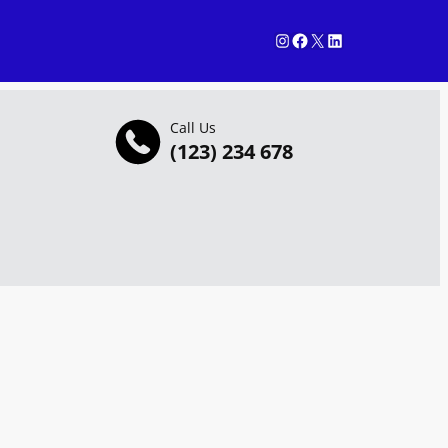
Instagram
Facebook
X
LinkedIn
Call Us
(123) 234 678