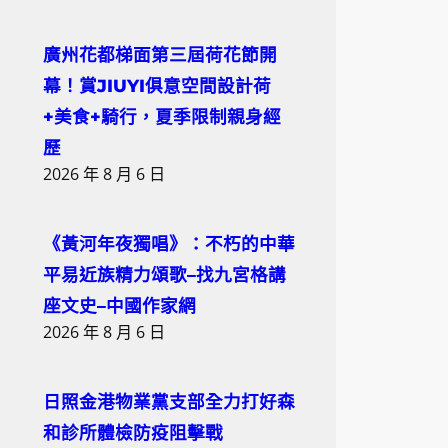
廣州花都梯面第三屆荷花節開
幕！賞JIUYI俱意空間設計荷
+美食+騎行，夏季限制親身經
歷
2026 年 8 月 6 日
《黃河年夜獨唱》：不朽的中華
平易近族精力頌歌–找九宮格講
座文史–中國作家網
2026 年 8 月 6 日
日照金港物業黨支部全力打好森
和診所體檢防疫阻擊戰