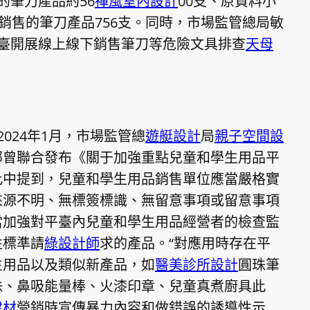
的筆刀產品約56
禪風室內設計
00支、原資料小
銷售的筆刀產品756支。同時，市場監管總局敏
臺開展線上線下銷售筆刀等危險文具排查
天母
024年1月，市場監管總
遊艇設計
局
親子空間設
部曾聯合發布《關于加強重點兒童和學生用品平
此中提到，兒童和學生用品銷售單位應當嚴格實
來源不明、無標簽標識、無留意事項或留意事項
當加強對平臺內兒童和學生用品經營者的檢查監
性標準請
綠設計師
求的產品。“對應用時存在平
生用品以及類似新產品，如
醫美診所設計
圓珠筆
珠、鼻吸能量棒、火漆印章、兒童真煮廚具此
建材
營銷時宣傳暴力內容和做錯誤的誘導性示