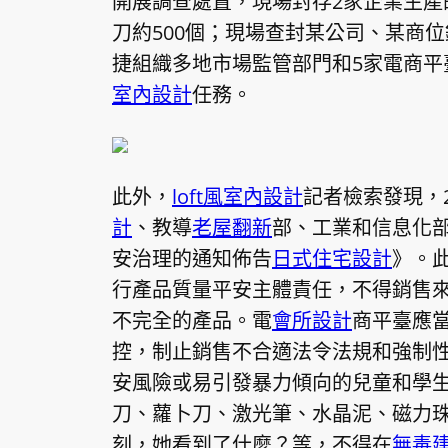
開展調查處置，現場封存2家企業生產
刀約500個；現場查封某公司、某商位
捷組織多地市場監管部門和5家電商平
室內設計
任務。
此外，
loft風室內設計
記者檢索發現，2
計
、教導
老屋翻新
部、工業和信息化
安治理的通知佈告
日式住宅設計
》。
行產品質量平安主體責任，不得銷售
不完全的產品。電
會所設計
商平臺應
控，制止銷售不合適法令法規和強制
安風險或易引發暴力傾向的兒童和學
刀、蘿卜刀、激光筆、水晶泥、磁力
刻，她看到了什麼？等，不得在
無毒