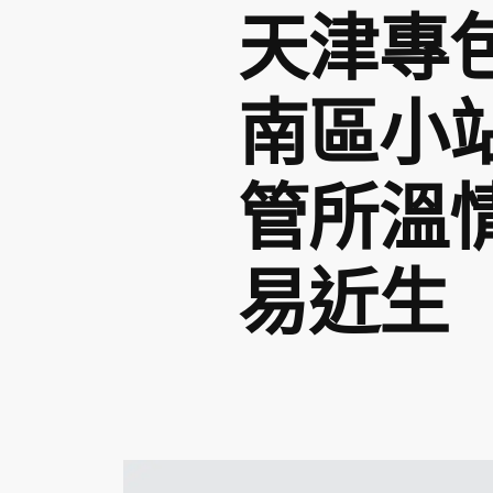
天津專
南區小
管所溫
易近生