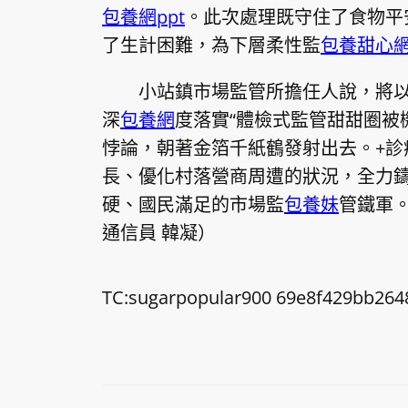
包養網ppt
。此次處理既守住了食物平
了生計困難，為下層柔性監
包養甜心
小站鎮市場監管所擔任人說，將以
深
包養網
度落實“體檢式監管甜甜圈被
悖論，朝著金箔千紙鶴發射出去。+診
長、優化村落營商周遭的狀況，全力
硬、國民滿足的市場監
包養妹
管鐵軍
通信員 韓凝）
TC:sugarpopular900 69e8f429bb264