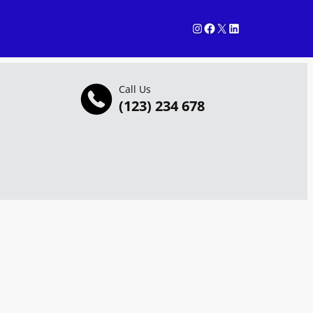
Instagram
Facebook
X
LinkedIn
Call Us
(123) 234 678