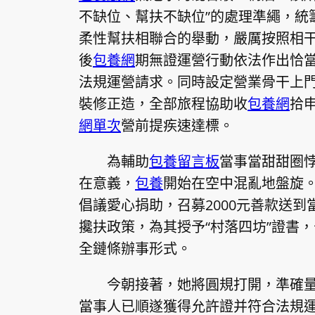
不缺位、幫扶不缺位”的處理準繩，統
柔性幫扶相聯合的舉動，嚴厲按照相
後
包養網
期無證運營行動依法作出恰
法規運營請求。同時設定營業骨干上
裝修正造，全部旅程協助收
包養網
拾
網單次
營前提疾速達標。
為輔助
包養留言板
當事當甜甜圈
在意義，
包養
開始在空中混亂地盤旋
倡議愛心捐助，召募2000元善款送
攙扶政策，為其授予“村落四坊”證書，
全鏈條辦事形式。
今朝接著，她將圓規打開，準確
當事人已順遂獲得允許證并符合法規