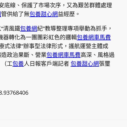
安底線、保護了市場次序，又為艱苦群體處理
網
管供給了無
包養甜心網
益經歷。
“清風鐵
包養網
紀”教導整理專項舉動為抓手，
機器轉化為一團團彩虹色的邏輯
包養網車馬費
療式法律”辦事型法律形式，護航運營主體成
鑄造政治果斷、營業
包養網車馬費
高深、風格過
。（工
包養
人日報客戶端記者
包養甜心網
張璽
8.93768406