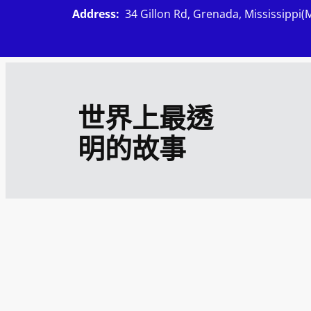
跳
Address:
34 Gillon Rd, Grenada, Mississippi(
至
主
要
內
世界上最透
容
明的故事