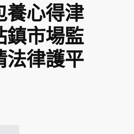
包養心得津
站鎮市場監
情法律護平