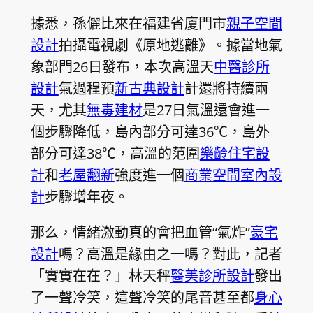
據悉，孫儷比來在福建省廈門市
親子空間
設計
拍攝電視劇《原地逃離》。據當地氣
象部門26日發布，本次高溫天
中醫診所
設計
氣過程預
新古典設計
計還將持續兩
天，尤其
無毒建材
是27日氣溫還會進一
個步驟降低，島內部分可達36℃，島外
部分可達38℃，高溫的范圍
樂齡住宅設
計
和
老屋翻新
強度進一個
商業空間室內設
計
步驟增年夜。
那么，情緒激動真的會把血管“氣炸”
豪宅
設計
嗎？高溫是緣由之一嗎？對此，記者
「實實在在？」林天秤
醫美診所設計
發出
了一聲冷笑，這聲冷笑的尾音甚至都
身心