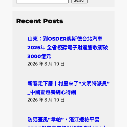
S
Search
e
a
Recent Posts
r
c
山東：到OSDER奧斯德台北汽車
h
2025年 全省視聽電子財產營收衝破
3000億元
2026 年 8 月 10 日
新春走下層丨村里來了“文明特派員”
_中國查包養網心得網
2026 年 8 月 10 日
防范臺風“韋帕”，湛江邊檢平易