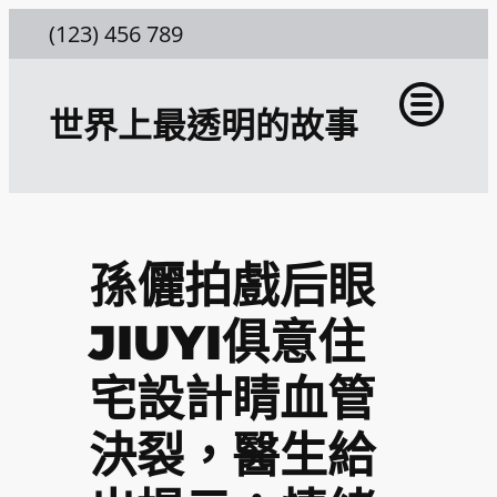
跳
(123) 456 789
至
主
世界上最透明的故事
要
內
容
孫儷拍戲后眼
JIUYI俱意住
宅設計睛血管
決裂，醫生給