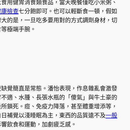
批食用健胃消食類食品，當天晚餐僅吃小米粥、
健康檢查
七分飽即可。也可以輕斷食一頓，假如
誇大的是，一旦吃多要用對的方式調劑身材，切
食等極端手腕。
夜缺覺簡直是常態。潘怡表現，作息雜亂會激發
胃不適、水腫、長張水瓶的「傻氣」與牛土豪的
量所鎖死。痘、免疫力降落，甚至體重增添等，
白日補覺以淺睡眠為主，東西的品質遠不及
一般
影響飲食和運動，加劇疲乏感。