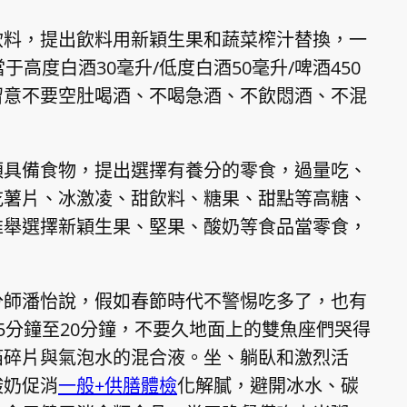
飲料，提出飲料用新穎生果和蔬菜榨汁替換，一
高度白酒30毫升/低度白酒50毫升/啤酒450
時留意不要空肚喝酒、不喝急酒、不飲悶酒、不混
須具備食物，提出選擇有養分的零食，過量吃、
吃薯片、冰激凌、甜飲料、糖果、甜點等高糖、
推舉選擇新穎生果、堅果、酸奶等食品當零食，
分師潘怡說，假如春節時代不警惕吃多了，也有
5分鐘至20分鐘，不要久地面上的雙魚座們哭得
箔碎片與氣泡水的混合液。坐、躺臥和激烈活
酸奶促消
一般+供膳體檢
化解膩，避開冰水、碳