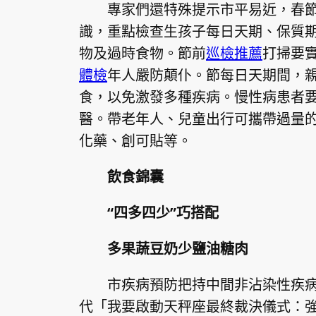
專家們還特殊提示市平易近，春
識，重點檢查生孩子每日天期、保質期或
物及過時食物。節前
巡檢推薦
打掃要
體檢
年人嚴防顛仆。節每日天期間，
食，以免激發多種疾病。慢性病患者
醫。帶老年人、兒童出行可攜帶過量
化藥、創可貼等。
飲食錦囊
“四多四少”巧搭配
多果蔬豆奶少鹽油糖肉
市疾病預防把持中間非沾染性疾
代「我要啟動天秤座最終裁決儀式：