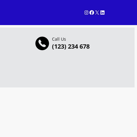
Instagram
Facebook
X
LinkedIn
Call Us
(123) 234 678