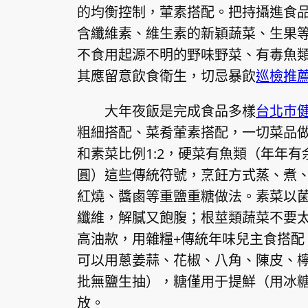
的均衡控制，葷素搭配。把持攝進食
含纖維素、維生素的新穎蔬菜、生果
不食用起源不明的野味野菜、有毒魚
其應留意飲食衛生，切忌暴飲
巡檢推
大年夜飯是完成食品多樣
台北巿
粗細搭配、菜肴葷素搭配，一切菜品
和素菜比例1:2，硬菜有魚類（年年
圓）這些傳統符號，烹飪方式蒸、煮
紅燒、醬鹵等重鹽重糖做法。素菜以
纖維，解膩又飽腹；根莖類蔬菜不要
高油款，用雜糧+傳統年味兒主食搭配
可以用蔥姜蒜、花椒、八角、陳皮、
批無鹽生抽），糖僅用于提鮮（用冰
放。