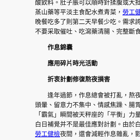
酸飲料。肚子脹可以順時針揉腹或大
蒸山藥等平淡主食配水煮青菜，
勞工
晚餐吃多了則第二天早餐少吃。需求
不要采取催吐、吃瀉藥清腸、完整斷
作息錦囊
應用碎片時光活動
折衷計劃修復熬夜損害
逢年過節，作息總會被打亂，熬
頭暈、留意力不集中、情感焦躁、腸
「霸氣」瞬間被天秤座的「平衡」力
白日補覺并不是最佳應對計劃。由於
勞工健檢
夜間，還會減輕作息雜亂，