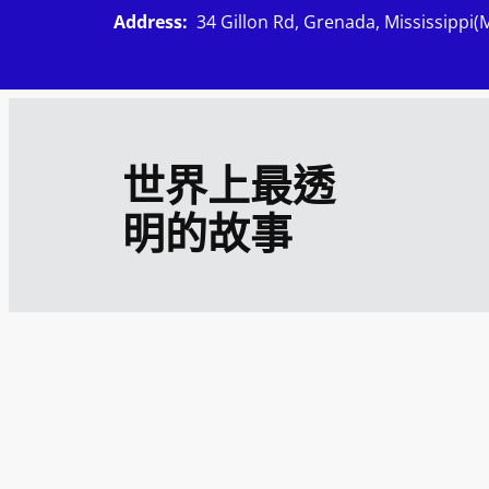
跳
Address:
34 Gillon Rd, Grenada, Mississippi(
至
主
要
內
世界上最透
容
明的故事