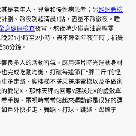
尤其是老年人、兒童和慢性病患者；另
巡迴體檢
復計劃。熬夜別超清晨1點，盡量不熬徹夜。睡
全身健康檢查
夜宵，熬夜時少碰高油高糖零
晚起1小時至2小時，盡不睡到年夜午時；補覺
至30分鐘。
影響良多人的活動習氣。應用碎片時光運動身材
也完成吃動均衡，打破每逢節日“胖三斤”的怪
坐車多走路、爬樓梯不搭乘搭座電梯以及多做家
的愛是X，那林天秤的回應Y應該是X的虛數單
，看手機、電視時常常站起來運動都是很好的運
，如戶外快步走、舞蹈、打球、跳繩、踢毽子