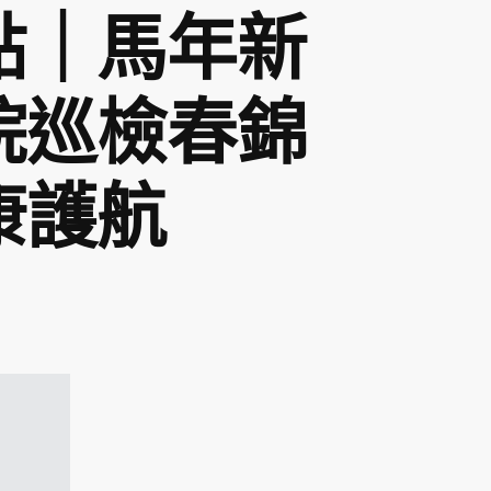
點｜馬年新
院巡檢春錦
康護航