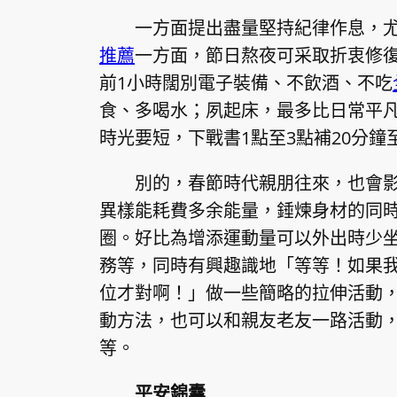
一方面提出盡量堅持紀律作息，
推薦
一方面，節日熬夜可采取折衷修
前1小時闊別電子裝備、不飲酒、不吃
食、多喝水；夙起床，最多比日常平凡
時光要短，下戰書1點至3點補20分鐘
別的，春節時代親朋往來，也會
異樣能耗費多余能量，錘煉身材的同時
圈。好比為增添運動量可以外出時少
務等，同時有興趣識地「等等！如果我
位才對啊！」做一些簡略的拉伸活動
動方法，也可以和親友老友一路活動
等。
平安錦囊