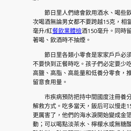
節日里人們總會飲用酒水、喝些
次喝酒無論男女都不要跨越15克，相當于
毫升/紅
餐飲業體檢
酒150毫升。同
著喝、飲酒時不抽煙。
節日里各類小零食是家家戶戶必
不要快到正餐時吃。孩子們必定要少
高鹽、高脂、高能量和低養分零食，
留意食用量。
市疾病預防把持中間國度注冊養
解救方式。吃多當天，飯后可以慢走1
更厲害了，他們的海水淚開始變成金
動；可以喝點淡茶水、檸檬水或無糖