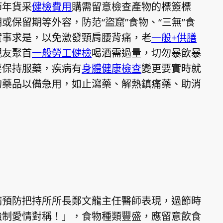
節年貨采
健檢費用
購需留意檢查產物的標簽標
保留期等外容，防范“盜窟”食物、“三無”食
實事求是，以免激發頸肩腰背痛，老
一般+供膳
親友聚首
一般勞工健檢
喝酒需過量，切勿暴飲暴
要保持服藥，疾病有
身體健康檢查
變更要實時就
的藥品以備急用，如止瀉藥、解熱鎮痛藥、助消
病預防把持所所長鄭文龍主任醫師表現，過節時
強制愛情對稱！」，食物種類豐盛，應留意飲食