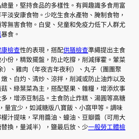
品總量，堅持食品的多樣性。有興趣識多食用富
等平淡安康食物。少吃生食水產物、腌制食物，
類等無害食物。白叟、兒童和免疫力低下人群尤
薦
暴食。
健康檢查
性的表現，搭配
供膳檢查
準繩提出主食
做小份，精致擺盤，防止吃撐，削減揮霍。葷菜
有余）、雞肉（年夜吉年夜利）、丸子（團團聚
、燉、白灼、清炒、涼拌，削減或防止油炸以及
菌菇、綠葉菜為主，搭配堅果、雜糧，增添炊事
太多，增添豆制品。主食防止炸糕、湯圓等高糖
，量宜少，如減糖版八寶飯、小窩甲等。調味
檸檬汁提味，罕用醬油、蠔油、豆瓣醬（可用大
糖替換，量減半），鹽最后放、少
一般勞工體檢