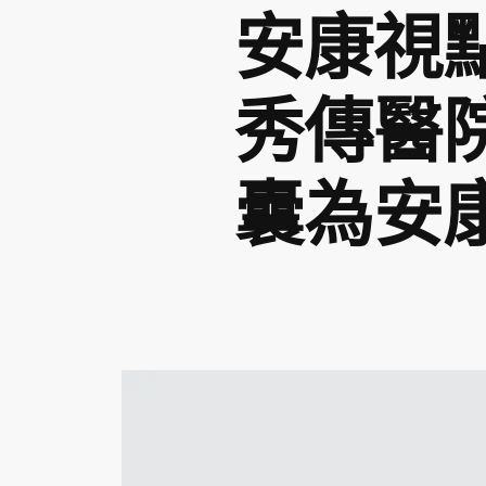
安康視
秀傳醫
囊為安