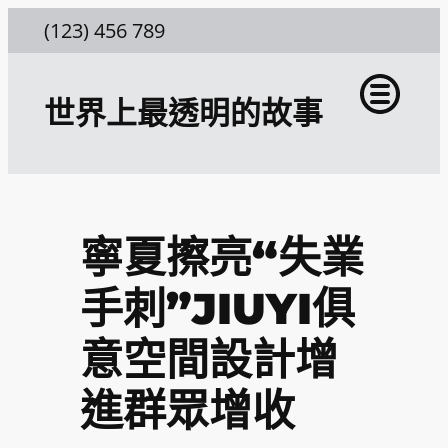
跳
(123) 456 789
至
主
世界上最透明的故事
要
內
容
寧夏擦亮“失業
手刺”JIUYI俱
意空間設計增
進群眾增收