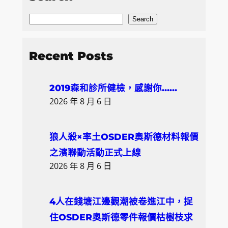
S
Search
e
a
Recent Posts
r
c
2019森和診所健檢，感謝你……
h
2026 年 8 月 6 日
狼人殺×率土OSDER奧斯德材料報價
之濱聯動活動正式上線
2026 年 8 月 6 日
4人在錢塘江邊觀潮被卷進江中，捉
住OSDER奧斯德零件報價枯樹枝求