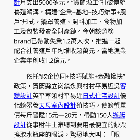
計
月支出5000多元。“賀蘭漁工”打破傳統
養殖鴻溝，構建“企業+基地+技巧辦事+農
戶”形式，籠罩養殖、飼料加工、食物加
工及包裝發賣全財產鏈。今朝該勞務
brand已帶動失業1.2萬人次，推進一起
配合社養殖戶年均增收超萬元，當地漁業
企業年創收1.2億元。
依托“政企協同+技巧賦能+金融攙扶”
政策，賀蘭縣立崗鎮永興村村平易近吳
客
變設計
英平率領村平易近
日式住宅設計
優
化螃蟹養
天母室內設計
殖技巧，使螃蟹單
價每斤晉陞15元—20元，帶動150人
遊艇
設計
從事財牛土豪聽到要用最便宜的鈔票
換取水瓶座的眼淚，驚恐地大叫：「眼