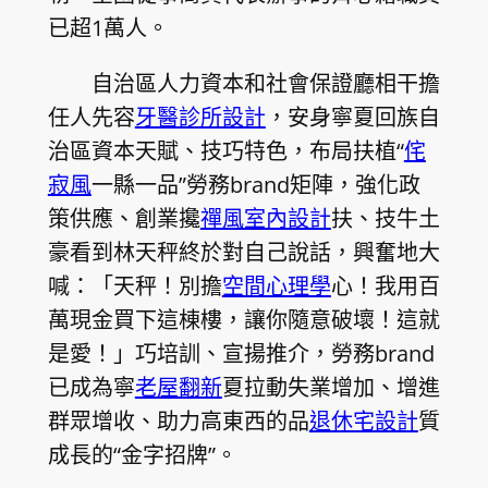
已超1萬人。
自治區人力資本和社會保證廳相干擔
任人先容
牙醫診所設計
，安身
寧夏回族自
治
區資本天賦、技巧特色，布局扶植“
侘
寂風
一縣一品”勞務brand矩陣，強化政
策供應、創業攙
禪風室內設計
扶、技牛土
豪看到林天秤終於對自己說話，興奮地大
喊：「天秤！別擔
空間心理學
心！我用百
萬現金買下這棟樓，讓你隨意破壞！這就
是愛！」巧培訓、宣揚推介，勞務brand
已成為寧
老屋翻新
夏拉動失業增加、增進
群眾增收、助力高東西的品
退休宅設計
質
成長的“金字招牌”。