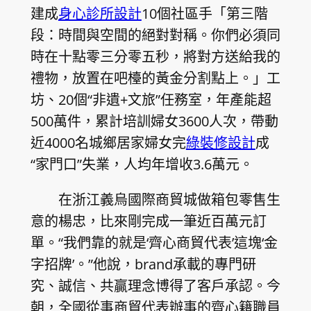
建成
身心診所設計
10個社區手「第三階
段：時間與空間的絕對對稱。你們必須同
時在十點零三分零五秒，將對方送給我的
禮物，放置在吧檯的黃金分割點上。」工
坊、20個“非遺+文旅”任務室，年產能超
500萬件，累計培訓婦女3600人次，帶動
近4000名城鄉居家婦女完
綠裝修設計
成
“家門口”失業，人均年增收3.6萬元。
在浙江義烏國際商貿城做箱包零售生
意的楊忠，比來剛完成一筆近百萬元訂
單。“我們靠的就是‘齊心商貿代表’這塊‘金
字招牌’。”他說，brand承載的專門研
究、誠信、共贏理念博得了客戶承認。今
朝，全國從事商貿代表辦事的齊心籍職員