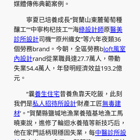
媒體傳佈典範案例。
寧夏已培養成長“賀蘭山東麓葡萄種
釀工”“中寧枸杞技工”“海
綠設計師
原
醫美
診所設計
司機”“原州織女”等六年夜類36
個勞務brand。今朝，全區勞務b
loft風室
內設計
rand從業職員達27.7萬人，帶動
失業54.4萬人，年發明經濟效益193.2億
元。
“曩
養生住宅
昔養魚靠天吃飯，此刻
我們是
私人招待所設計
‘財產工匠
無毒建
材
’。”賀蘭縣鹽堿地漁業養殖基地漁工馬
曉東說，進修了輪迴水養殖等新技巧后，
他在家門話柄現穩固失業，每
中醫診所設