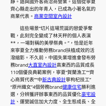
靜。語與國外客商洽商營業。這個從寧夏
齊心縣走出的年青人，已成為小著名氣的
商業代表。
商業空間室內設計
這些場景“切片這場荒誕的戀愛爭奪
戰，此刻完全變成了林天秤的個人表演
**，一場對稱的美學祭典。”，恰是近年
來寧夏全力推動勞務brand扶植成效的活
潑縮影。不久前，中國失業增進會發布勞
務brand
大直室內設計
高東西的品質成長
110個優良典範案例，寧夏“賀蘭漁工”“齊
心商貿代表”“中
新古典設計
寧枸杞技工”
“原州織女”4個勞務brand
健康住宅
勝利進
選，分辨獲評辦事東西的品質優化
豪宅設
計
、運營誠信加大力度、全生態成長、全