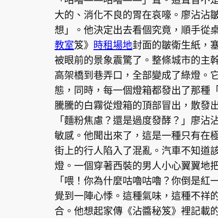
大的、消化不良的胃在哀嚎。廖沾沾
想」。他決定出去看個究竟，順手從
教室
笈》
時租場地
封面的皺衛生紙，
被眼前的景象震驚了。整條城市的主
高架橋到巷弄口，全部變成了綠燈。
態，同時，每一個燈箱都發出了那種
騰騰的白霧從燈箱的頂部冒出，散發
「麵粉焦慮？還是過度發酵？」廖沾
敏感。他聞出來了，這是一種只有在
街上的行人陷入了混亂。汽車不知道
燈。一個穿著西裝的男人小心翼翼地
「喂！你為什麼咕嚕咕嚕？你倒是紅
覺到一陣心悸。這種氣味，這種不祥
合。他想起家傳《沾醬秘笈》裡記載