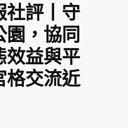
報社評丨守
公園，協同
態效益與平
宮格交流近