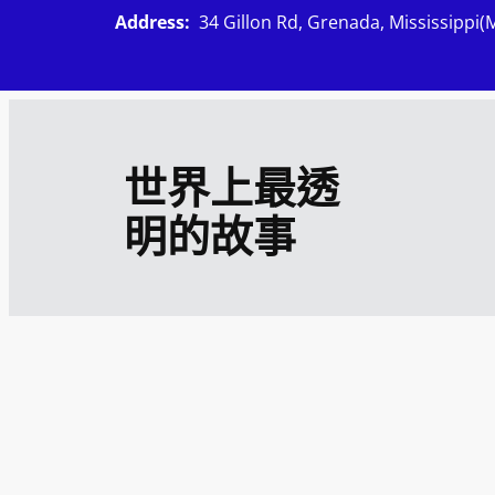
跳
Address:
34 Gillon Rd, Grenada, Mississippi(
至
主
要
內
世界上最透
容
明的故事