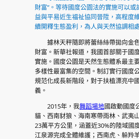
財富”。等待國度公園法的實施可以或
益與平易近生福祉協同晉陞，高程度
續開釋生態盈利，為人與天然協調相
據林天秤隨即將蕾絲絲帶拋向金
財富。新華社報道，我國首部關于國度
實施。國度公園是天然生態體系最主
多樣性最富集的空間。制訂實行國度
規范化成長新階段，對于扶植漂亮中
義。
2015年，我
舞蹈場地
國啟動國度公
貓、西南豺狼、海南寒帶雨林、武夷山
23萬平方公里，涵蓋近30%的陸域
江泉源完成全體維護；西南虎、躲羚