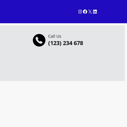
Instagram
Facebook
X
LinkedIn
Call Us
(123) 234 678