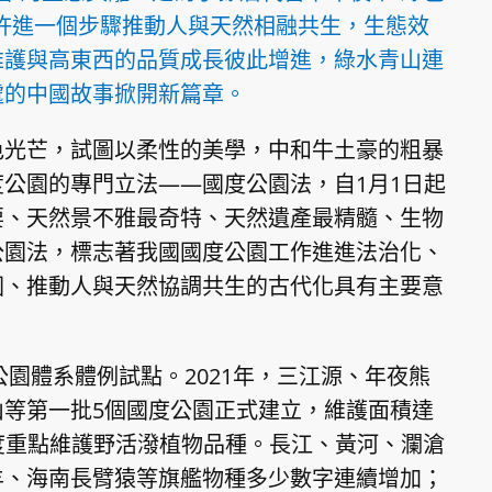
許進一個步驟推動人與天然相融共生，生態效
維護與高東西的品質成長彼此增進，綠水青山連
處的中國故事掀開新篇章。
色光芒，試圖以柔性的美學，中和牛土豪的粗暴
公園的專門立法——國度公園法，自1月1日起
要、天然景不雅最奇特、天然遺產最精髓、生物
公園法，標志著我國國度公園工作進進法治化、
國、推動人與天然協調共生的古代化具有主要意
園體系體例試點。2021年，三江源、年夜熊
等第一批5個國度公園正式建立，維護面積達
國度重點維護野活潑植物品種。長江、黃河、瀾滄
羊、海南長臂猿等旗艦物種多少數字連續增加；