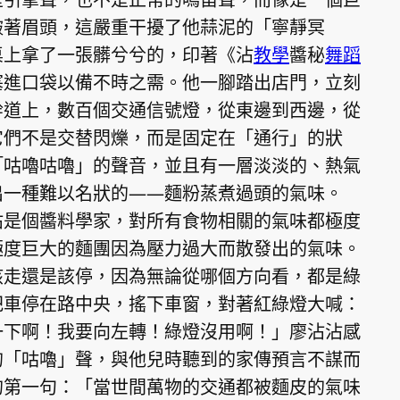
皺著眉頭，這嚴重干擾了他蒜泥的「寧靜冥
桌上拿了一張髒兮兮的，印著《沾
教學
醬秘
舞蹈
塞進口袋以備不時之需。他一腳踏出店門，立刻
幹道上，數百個交通信號燈，從東邊到西邊，從
它們不是交替閃爍，而是固定在「通行」的狀
「咕嚕咕嚕」的聲音，並且有一層淡淡的、熱氣
出一種難以名狀的——麵粉蒸煮過頭的氣味。
沾是個醬料學家，對所有食物相關的氣味都極度
極度巨大的麵團因為壓力過大而散發出的氣味。
該走還是該停，因為無論從哪個方向看，都是綠
把車停在路中央，搖下車窗，對著紅綠燈大喊：
一下啊！我要向左轉！綠燈沒用啊！」廖沾沾感
的「咕嚕」聲，與他兒時聽到的家傳預言不謀而
的第一句：「當世間萬物的交通都被麵皮的氣味