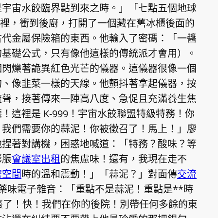
是宇宙水餃臨界點到來之時。」「七點五個地球
店裡，衝到後廚，打開了一個藏在舊冰櫃後面的
古代金屬保險箱的東西。他輸入了密碼：「一醬
的基礎公式，只有像他這樣的傳統派才會用）。
個閃爍著詭異紅色光芒的儀器。這儀器很像一個
的、像韭菜一樣的天線。他顫抖著拿起儀器，按
流聲，接著傳來一陣高八度、急促且充滿養生焦
這裡是 K-999！宇宙水餃聯盟特級特務！你
？我們需要你的蒜泥！你被徵召了！馬上！」廖
他捏著對講機，困惑地喊道：「特務？酸味？等
膨脹
會議室出租
的焦慮味！還有，我現在走不
密空間
時的溫和震動！」「蒜泥？」對面傳
交流
中藥味電子雜音：「重點不是蒜泥！重點是**時
棗了！快！我們在你的後院！別帶任何多餘的東