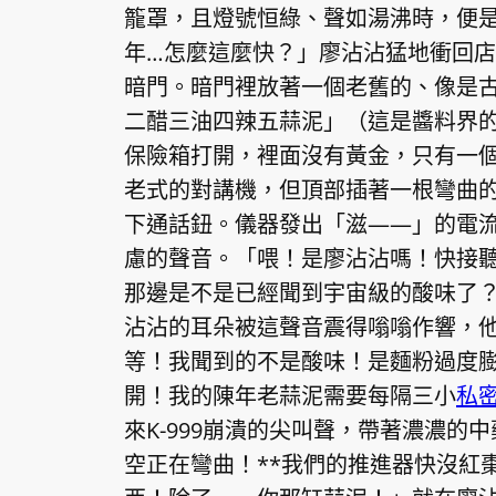
籠罩，且燈號恒綠、聲如湯沸時，便
年…怎麼這麼快？」廖沾沾猛地衝回
暗門。暗門裡放著一個老舊的、像是
二醋三油四辣五蒜泥」（這是醬料界
保險箱打開，裡面沒有黃金，只有一
老式的對講機，但頂部插著一根彎曲
下通話鈕。儀器發出「滋——」的電
慮的聲音。「喂！是廖沾沾嗎！快接聽！
那邊是不是已經聞到宇宙級的酸味了
沾沾的耳朵被這聲音震得嗡嗡作響，
等！我聞到的不是酸味！是麵粉過度
開！我的陳年老蒜泥需要每隔三小
私
來K-999崩潰的尖叫聲，帶著濃濃的
空正在彎曲！**我們的推進器快沒紅