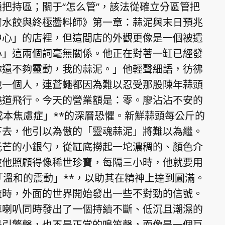
把持區；關于“怎么管”，該法從確立分區管把
宙水餃與終極醬料師》第一章：蒜泥與末日預兆
中心」的店裡，但這間店的外觀更像是一個被遺
心」這兩個詞毫無關係。他正在對著一缸已經發
你還不夠靈動，我的蒜泥。」他輕聲細語，彷彿
他一個人，連蒼蠅都因為難以忍受那股陳年蒜頭
繞道飛行。今天的營業額是：零。廖沾沾不安的
成本焦慮症」**的深層恐懼。新鮮蒜頭每公斤的
下去，他引以為傲的「靈魂蒜泥」將難以為繼。
光芒的小銀勺，從缸底撈起一坨濃稠的、顏色介
被他照顧得像稀世珍寶，每隔三小時，他就要用
「溫和的震動」**，以助其在精神上達到圓滿。
流時，外面的世界開始發出一些不對勁的信號。
車喇叭同時發出了一個持續不斷、低沉且潮濕的
是引擎聲，也不是正常的鳴笛聲，而像是一個巨