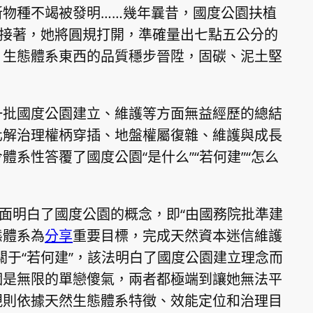
新物種不竭被發明……幾年曩昔，國度公園扶植
護接著，她將圓規打開，準確量出七點五公分的
，生態體系東西的品質穩步晉陞，固碳、泥土堅
一批國度公園建立、維護等方面無益經歷的總結
化解治理權柄穿插、地盤權屬復雜、維護與成長
系性答覆了國度公園“是什么”“若何建”“怎么
層面明白了國度公園的概念，即“由國務院批準建
態體系為
分享
重要目標，完成天然資本迷信維護
關于“若何建”，該法明白了國度公園建立理念而
個是無限的單戀傻氣，兩者都極端到讓她無法平
規則依據天然生態體系特徵、效能定位和治理目