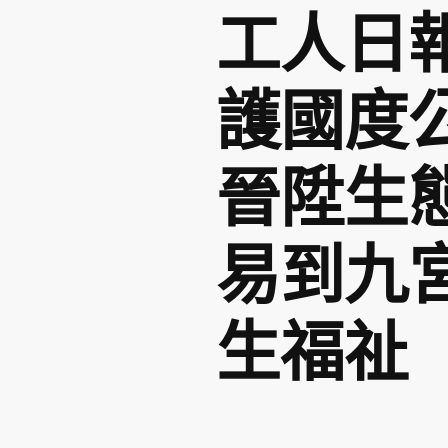
工人日
護國度
晉陞生
易到九
生福祉