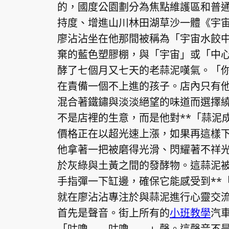
的，國度公園劃分為焦點維護區和普通
持度、增進山川林田湖草沙一體《宇
廖沾沾坐在他那間被稱為「宇宙水餃
棄的藍色塑膠棚，與「宇宙」或「中
酵了七個月又七天的老蒜泥嘆氣。「
在責備一個不上進的孩子。店內只有
混合著鐵鏽與淡淡絕望的味道而選擇
不是店裡的生意，而是他對**「蒜泥
價格正在以超光速上漲，如果再這樣
他拿著一把被磨得光滑、閃耀著不祥
於灰綠與土黃之間的發酵物。這蒜泥
手指彈一下缸邊，確保它能感受到**
就在廖沾沾專注於與蒜泥進行心靈交
首先是聲音。街上所有的
小班教學
汽
「咕嚕——咕嚕——」聲。這聲音不