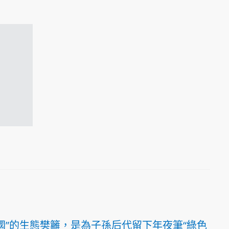
國”的生態樊籬，是為子孫后代留下年夜筆“綠色