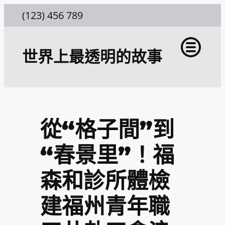
跳
(123) 456 789
至
主
世界上最透明的故事
要
內
容
從“格子間”到
“春景里”！福
森和診所體檢
建福州青年職