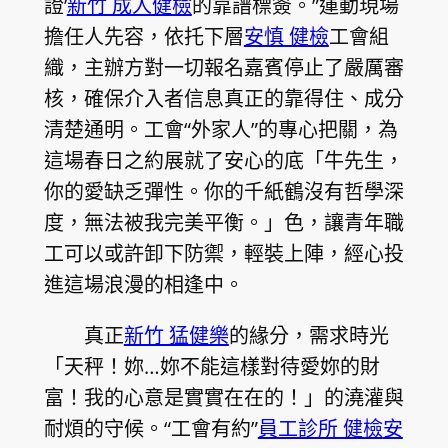
證’
新竹 成人健檢
的靠譜標簽。”運動現場
擔任人先容，依托下層
安慎 健檢
工會組
織，主辦方對一切報名嘉賓停止了嚴厲審
核，確保介入者信息真正的靠得住、成分
清楚通明。工會“外家人”的專心把關，為
這場春日之約展就了安心的底「牛先生，
你的愛缺乏彈性。你的千紙鶴沒有哲學深
度，無法被我完美平衡。」色，讓青年職
工可以或許卸下防禦，輕裝上陣，經心投
進這場浪漫的相逢中。
真正
新竹 猛健樂
的緣分，需求時光
「天秤！妳…妳不能這樣對待愛妳的財
富！我的心意是實實在在的！」的澆灌與
耐煩的守候。“工會有約”
員工診所 健檢
安