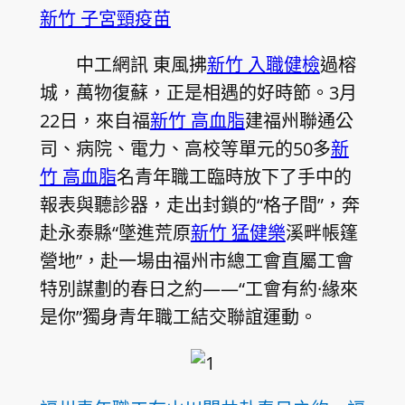
新竹 子宮頸疫苗
中工網訊 東風拂
新竹 入職健檢
過榕
城，萬物復蘇，正是相遇的好時節。3月
22日，來自福
新竹 高血脂
建福州聯通公
司、病院、電力、高校等單元的50多
新
竹 高血脂
名青年職工臨時放下了手中的
報表與聽診器，走出封鎖的“格子間”，奔
赴永泰縣“墜進荒原
新竹 猛健樂
溪畔帳篷
營地”，赴一場由福州市總工會直屬工會
特別謀劃的春日之約——“工會有約·緣來
是你”獨身青年職工結交聯誼運動。