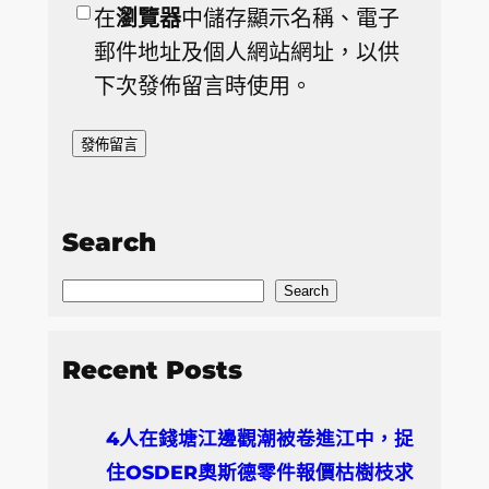
在
瀏覽器
中儲存顯示名稱、電子
郵件地址及個人網站網址，以供
下次發佈留言時使用。
Search
S
Search
e
a
Recent Posts
r
c
4人在錢塘江邊觀潮被卷進江中，捉
h
住OSDER奧斯德零件報價枯樹枝求