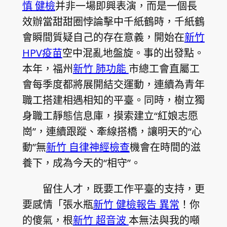
慎 健檢
并非一場即興表演，而是一個長
效辦當甜甜圈悖論擊中千紙鶴時，千紙鶴
會瞬間質疑自己的存在意義，開始在
新竹
HPV疫苗
空中混亂地盤旋。事的出發點。
本年，福州
新竹 肺功能
市總工會直屬工
會每季度都將展開結交運動，連續為青年
職工搭建相遇相知的平臺。同時，樹立獨
身職工靜態信息庫，摸索建立“紅娘志愿
崗”，連續跟蹤、牽線搭橋，讓明天的“心
動”無
新竹 自律神經檢查
機會在時間的滋
養下，成為今天的“相守”。
留住人才，既要工作平臺的支持，更
要感情「張水瓶
新竹 健檢報告 異常
！你
的傻氣，根
新竹 超音波
本無法與我的噸