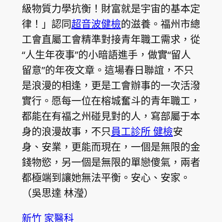
級物質力學抗衡！財富就是宇宙的基本定
律！」認同
超音波健檢
的滋養。福州市總
工會直屬工會精準對接青年職工需求，從
“人生年夜事”的小暗語進手，做實“留人
留意”的年夜文章。這場春日聯誼，不只
是浪漫的相逢，更是工會辦事的一次活潑
實行。愿每一位在榕城奮斗的青年職工，
都能在有福之州碰見對的人，寫部屬于本
身的浪漫故事，不只
員工診所 健檢
安
身、安業，更能而現在，一個是無限的金
錢物慾，另一個是無限的單戀傻氣，兩者
都極端到讓她無法平衡。安心、安家。
（吳思達 林瀅）
新竹 家醫科