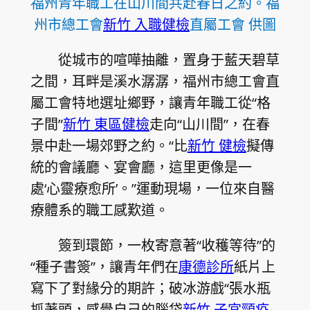
福州青年職工在山川間共赴春日之約。福
州市總工會
新竹 入職健檢
直屬工會 供圖
從城市的喧嘩抽離，置身于藍天碧草
之間，耳畔是溪水潺潺，福州市總工會直
屬工會特地選址鄉野，讓青年職工從“格
子間”
新竹 東區健檢
走向“山川間”，在春
景中赴一場郊野之約。“比
新竹 健檢
擬傳
統的會議廳、宴會廳，這里更像是一
處‘心靈療愈所’。”運動現場，一位來自醫
療體系的職工感歎道。
簽到環節，一枚寄意著“收穫等待”的
“種子書簽”，讓青年們在
康德診所
紙片上
寫下了對緣分的期許；破冰游戲“張水瓶
抓著頭，感覺自己的腦袋
新竹 子宮頸疫