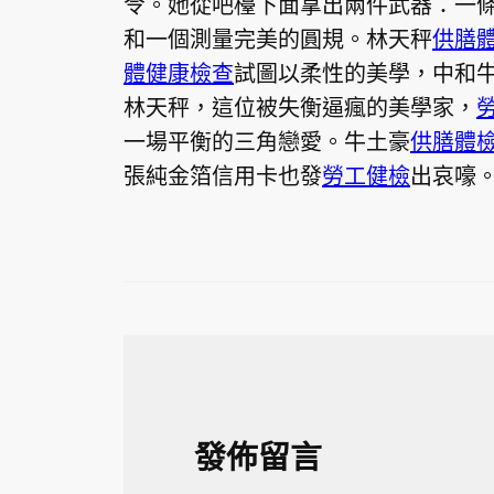
令。她從吧檯下面拿出兩件武器：一
和一個測量完美的圓規。林天秤
供膳
體健康檢查
試圖以柔性的美學，中和
林天秤，這位被失衡逼瘋的美學家，
一場平衡的三角戀愛。牛土豪
供膳體
張純金箔信用卡也發
勞工健檢
出哀嚎
發佈留言