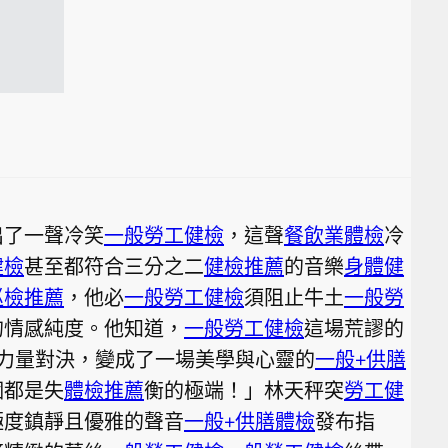
出了一聲冷笑
一般勞工健檢
，這聲
餐飲業體檢
冷
健檢
甚至都符合三分之二
健檢推薦
的音樂
身體健
巡檢推薦
，他必
一般勞工健檢
須阻止牛土
一般勞
的情感純度。他知道，
一般勞工健檢
這場荒謬的
力量對決，變成了一場美學與心靈的
一般+供膳
個都是失
體檢推薦
衡的極端！」林天秤突
勞工健
極度鎮靜且優雅的聲音
一般+供膳體檢
發布指