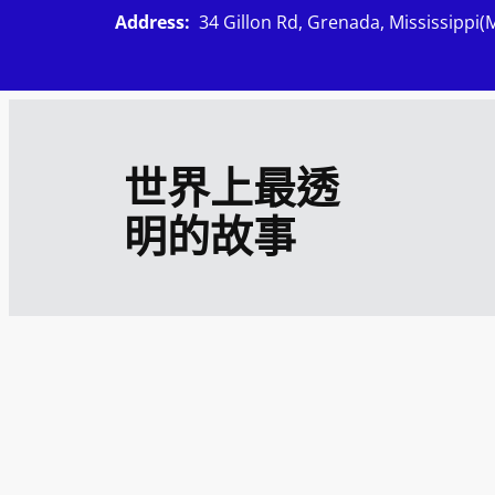
跳
Address:
34 Gillon Rd, Grenada, Mississippi(
至
主
要
內
世界上最透
容
明的故事