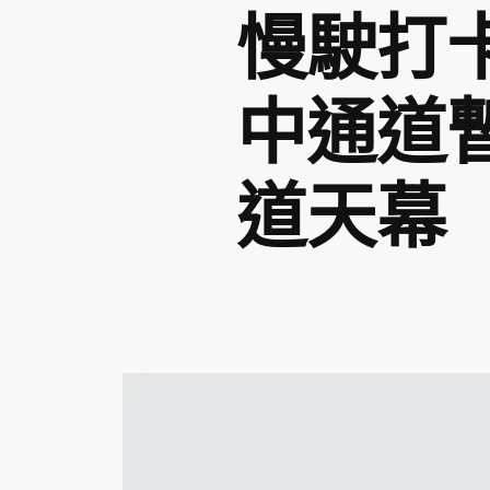
慢駛打
中通道
道天幕