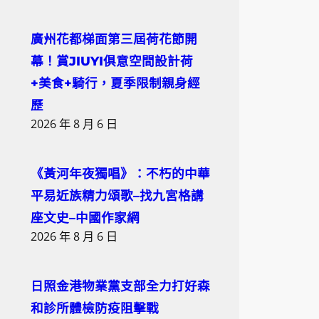
廣州花都梯面第三屆荷花節開
幕！賞JIUYI俱意空間設計荷
+美食+騎行，夏季限制親身經
歷
2026 年 8 月 6 日
《黃河年夜獨唱》：不朽的中華
平易近族精力頌歌–找九宮格講
座文史–中國作家網
2026 年 8 月 6 日
日照金港物業黨支部全力打好森
和診所體檢防疫阻擊戰