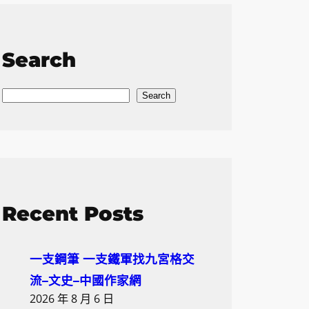
Search
S
Search
e
a
r
c
h
Recent Posts
一支鋼筆 一支鐵軍找九宮格交
流–文史–中國作家網
2026 年 8 月 6 日