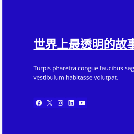
世界上最透明的故
Turpis pharetra congue faucibus sagi
vestibulum habitasse volutpat.
Facebook
X
Instagram
LinkedIn
YouTube