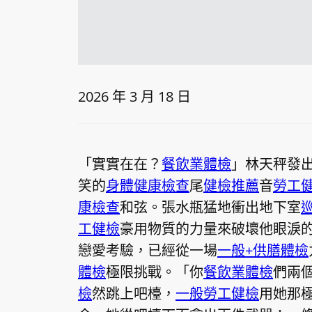
2026 年 3 月 18 日
「實實在在？
餐飲業體檢
」林天秤發
笑的
身體健康檢查
尾
健檢推薦
音
勞工
康檢查
和弦。張水瓶猛地衝出地下室
工健檢
豪用物質的力量來破壞他眼淚
戀愛考驗，已經從一場
一般+供膳體檢
體檢
極限挑戰。「你
餐飲業體檢
們兩
檢
然跳上吧檯，
一般勞工健檢
用她那