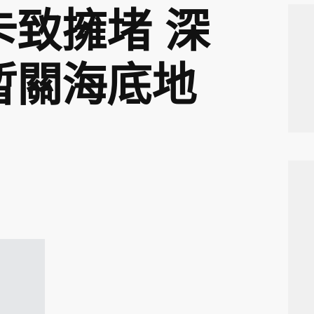
卡致擁堵 深
暫關海底地