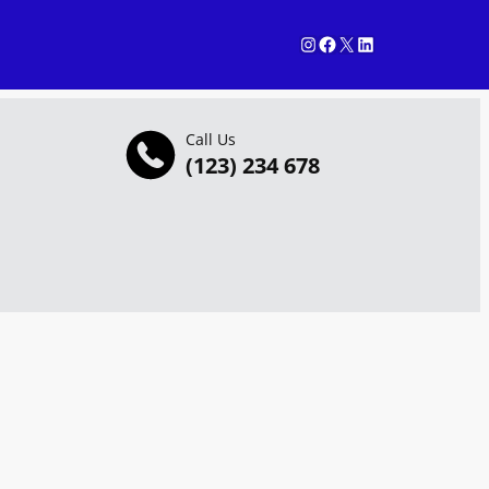
Instagram
Facebook
X
LinkedIn
Call Us
(123) 234 678