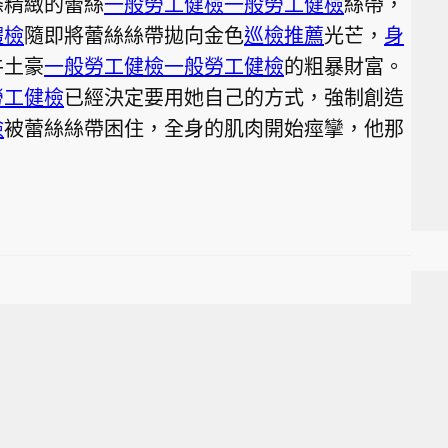
條精緻的蕾絲
一般勞工健檢
一般勞工健檢
絲帶，
體檢
隨即將蕾絲絲帶拋向金色
巡檢推薦
光芒，
身
牛土豪
一般勞工健檢
一般勞工健檢
的粗暴財富。
勞工健檢
已經決定要用她自己的方式，強制創造
檢
被蕾絲絲帶困住，全身的肌肉開始痙攣，他那
。