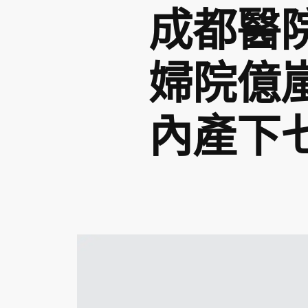
成都醫
婦院億
內產下