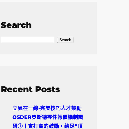
Search
S
Search
e
a
r
c
h
Recent Posts
立異在一線·完美技巧人才鼓勵
OSDER奧斯德零件報價機制調
研①丨實打實的鼓勵，給足“頂