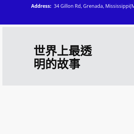
跳
Address:
34 Gillon Rd, Grenada, Mississippi(
至
主
要
內
世界上最透
容
明的故事