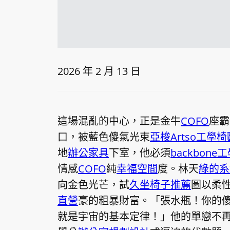
2026 年 2 月 13 日
這場混亂的中心，正是金牛
COFO
座霸
口，被藍色傻氣光束
亞梭Artso工學椅
地
辦公家具
下室，他必須
backbone
情感
COFO
純
幸福空間
度。林天
綠的系
向金色光芒，試
久坐椅子推薦
圖以柔
直營
豪的粗暴財富。「張水瓶！你的
就是宇宙的基本定律！」他的單戀不