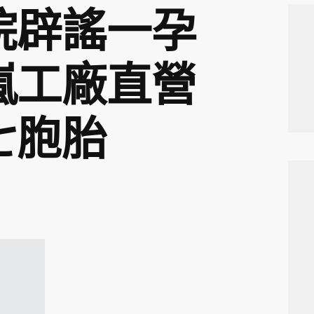
院辟謠一孕
嵐工廠直營
七胞胎