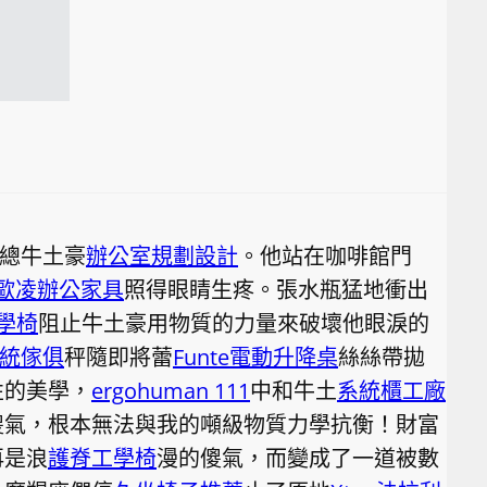
總牛土豪
辦公室規劃設計
。他站在咖啡館門
歐凌辦公家具
照得眼睛生疼。張水瓶猛地衝出
工學椅
阻止牛土豪用物質的力量來破壞他眼淚的
統傢俱
秤隨即將蕾
Funte電動升降桌
絲絲帶拋
性的美學，
ergohuman 111
中和牛土
系統櫃工廠
傻氣，根本無法與我的噸級物質力學抗衡！財富
再是浪
護脊工學椅
漫的傻氣，而變成了一道被數