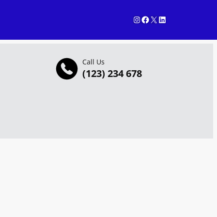
Instagram
Facebook
X
LinkedIn
Call Us
(123) 234 678