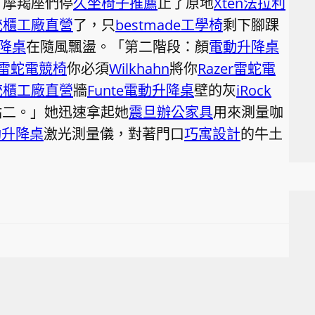
。摩羯座們停
久坐椅子推薦
止了原地
Xten法拉利
統櫃工廠直營
了，只
bestmade工學椅
剩下腳踝
升降桌
在隨風飄盪。「第二階段：顏
電動升降桌
er雷蛇電競椅
你必須
Wilkhahn
將你
Razer雷蛇電
統櫃工廠直營
牆
Funte電動升降桌
壁的灰
iRock
點二。」她迅速拿起她
震旦辦公家具
用來測量咖
電動升降桌
激光測量儀，對著門口
巧寓設計
的牛土