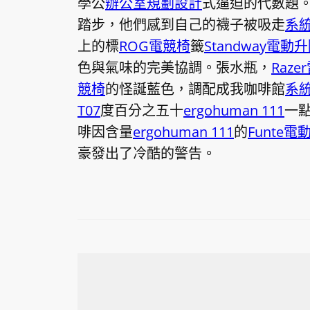
學公
辦公室規劃設計
式逼迫的代數題
踏步，他們感到自己的襪子被吸走
系
上的標
ROG電競椅
籤
Standway電動
色與氣味的完美協調。張水瓶，
Raz
競椅
的怪誕藍色，調配成我咖啡館
系
T07
度百分之五十
ergohuman 111
一
啡因含量
ergohuman 111
的
Funte
豪發出了冷酷的警告。