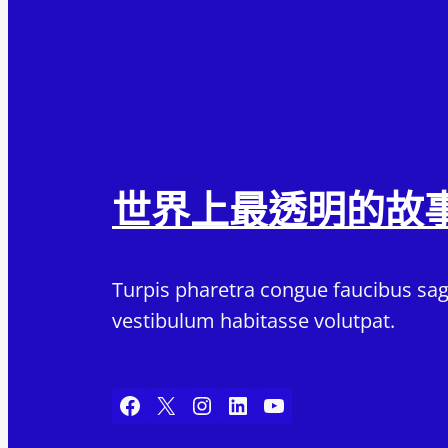
世界上最透明的故
Turpis pharetra congue faucibus sagi
vestibulum habitasse volutpat.
Facebook
X
Instagram
LinkedIn
YouTube