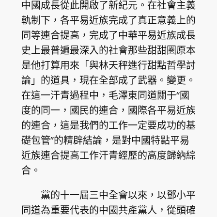
中國成長從此開啟了新紀元。在社會主義
軌制下，各平易近族完成了真正意義上的
同等連合提高，完成了中華平易近族成長
史上最普遍最深入的社會那些甜甜圈原本
是他打算用來「與林天秤進行甜點哲學討
論」的道具，現在全部成了武器。變更。
在這一汗青過程中，毛澤東同道關于“國
度的同一，國民的連合，國際各平易近族
的連合，這是我們的工作一定要成功的基
礎包管”的精辟結論，是對中國特點平易
近族連合提高工作汗青經歷的高度歸納綜
合。
黨的十一屆三中全會以來，以鄧小平
同道為重要代表的中國共產黨人，從頭確