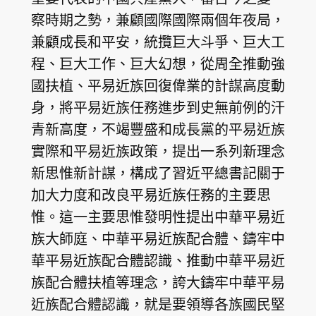
察時期之勢，兼顧國際國際兩個年夜局，
兼顧成長和平安，統攬巨大斗爭、巨大工
程、巨大工作、巨大幻想，從周全推動強
國扶植、平易近族回復偉業的計謀高度動
身，將平易近族任務進步到史無前例的汗
青新高度，不竭豐盛和成長黨的平易近族
實際和平易近族政策，提出一系列新理念
新思惟新計謀，構成了習近平總書記關于
加大力度和改良平易近族任務的主要思
惟。這一主要思惟發明性提出中華平易近
族大師庭、中華平易近族配合體、鑄牢中
華平易近族配合體認識、推動中華平易近
族配合體扶植等理念，誇大鑄牢中華平易
近族配合體認識，就是要領導各族國民堅