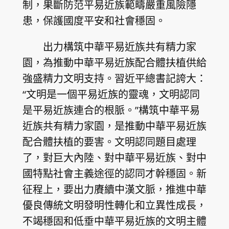
制，果斷防范平易近族範疇嚴重風險隱
患，保護國度平安和社會穩固。
出力構筑中華平易近族共有精力家
園，為推動中華平易近族配合體扶植供給
強盛精力文明支持。習近平總書記誇大：
“文明是一個平易近族的靈魂，文明認同
是平易近族連合的根脈。”構筑中華平易
近族共有精力家園，是推動中華平易近族
配合體扶植的要害。文明認同題目處理
了，對巨大內陸、對中華平易近族、對中
國特點社會主義途徑的認同才幹穩固。新
征程上，要出力賡續中漢文脈，推進中華
優良傳統文明發明性轉化和立異性成長，
不竭穩固和低垂中華平易近族的文明主體