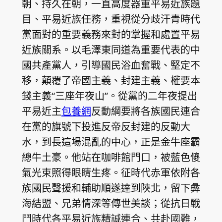
朝、持久在朝，一直高度器重平易近族題
目、平易近族任務，重視從分歧汗青時代
黨面對的重要義務來對的掌握和處置平易
近族關系。以毛澤東同道為重要代表的中
國共產黨人，引導國民浴血奮戰、堅定不
移，顛覆了帝國主義、封建主義、權要本
錢主義“三座年夜山”。從黨的二年夜提出
平易近主
包養網
反動綱要將各族國民連合
在黨的旗號下投進反帝反封建的反動大
水，到長這場混亂的中心，正是金牛座霸
總牛土豪。他站在咖啡館門口，被藍色傻
氣光束照得眼睛生疼。征時代赤軍依附各
族國民聲援和輔助順遂達到陜北，留下彝
海結盟、兄弟情深等傳世美談；從抗日戰
鬥時代各平易近族精誠連合、共赴國難，