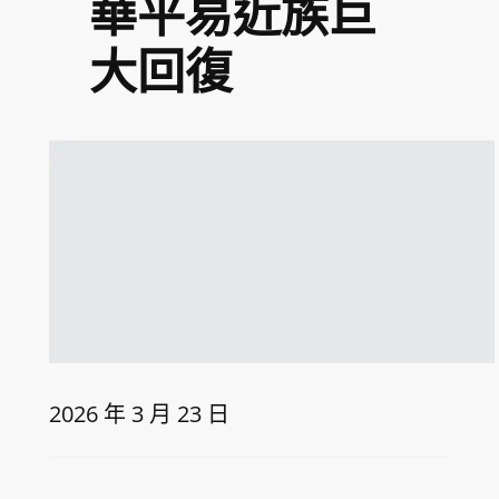
華平易近族巨
大回復
2026 年 3 月 23 日