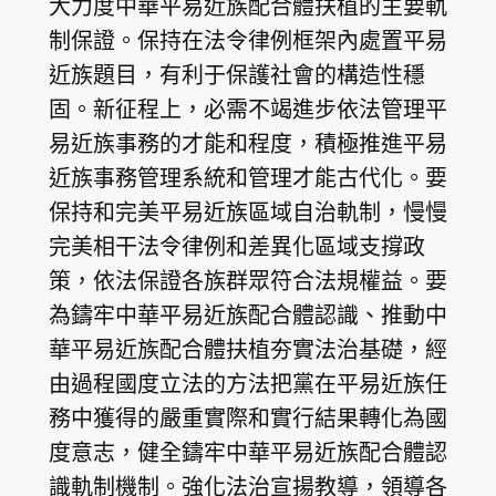
大力度中華平易近族配合體扶植的主要軌
制保證。保持在法令律例框架內處置平易
近族題目，有利于保護社會的構造性穩
固。新征程上，必需不竭進步依法管理平
易近族事務的才能和程度，積極推進平易
近族事務管理系統和管理才能古代化。要
保持和完美平易近族區域自治軌制，慢慢
完美相干法令律例和差異化區域支撐政
策，依法保證各族群眾符合法規權益。要
為鑄牢中華平易近族配合體認識、推動中
華平易近族配合體扶植夯實法治基礎，經
由過程國度立法的方法把黨在平易近族任
務中獲得的嚴重實際和實行結果轉化為國
度意志，健全鑄牢中華平易近族配合體認
識軌制機制。強化法治宣揚教導，領導各