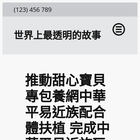
跳
(123) 456 789
至
主
世界上最透明的故事
要
內
容
推動甜心寶貝
專包養網中華
平易近族配合
體扶植 完成中