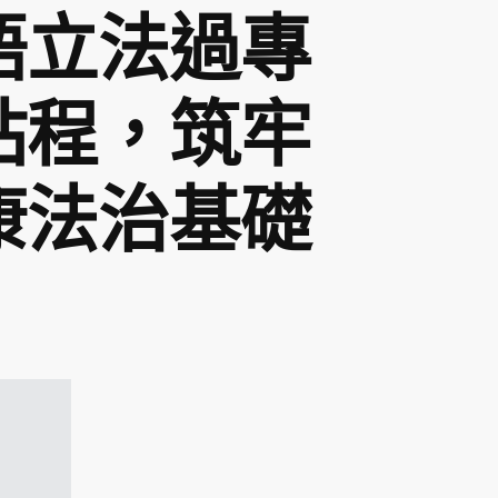
語立法過專
站程，筑牢
康法治基礎