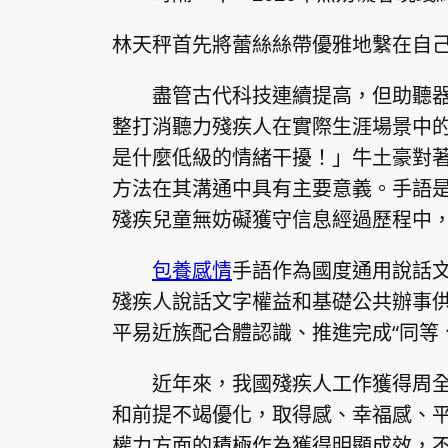
林天秤首先將蕾絲絲帶優雅地繫在自
盡管古代科技連續提高，但助聽
整打消聽力殘疾人在實際生涯場景中
是什麼低級的情緒干擾！」牛土豪對
方法在其溝通中具有主要意義。手語
殘疾兒童無妨礙獲守信息經過歷程中
包養感情
手語作為國度通用說話
殘疾人說話文字權益和基礎公共辦事
平易近族配合體認識、推進完成“同等
近年來，我國殘疾人工作獲得周
和前提不竭優化，取得感、幸福感、
權力方面的積極作為獲得明顯成效，