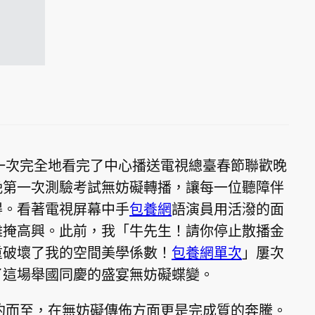
第一次完全地看完了中心播送電視總臺春節聯歡晚
晚第一次測驗考試無妨礙轉播，讓每一位聽障伴
得。看著電視屏幕中手
包養網
語演員用活潑的面
難掩高興。此前，我「牛先生！請你停止散播金
重破壞了我的空間美學係數！
包養網單次
」屢次
了這場舉國同慶的盛宴無妨礙蝶變。
踐約而至，在無妨礙傳佈方面更是完成質的奔騰。