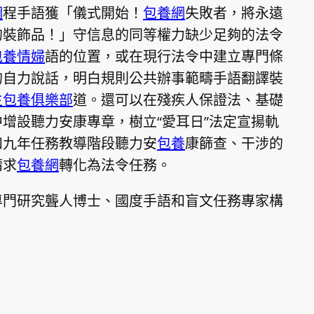
網
程手語獲「儀式開始！
包養網
失敗者，將永遠
的裝飾品！」守信息的同等權力缺少足夠的法令
包養情婦
語的位置，或在現行法令中建立專門條
的自力說話，明白規則公共辦事範疇手語翻譯裝
生包養俱樂部
道。還可以在殘疾人保證法、基礎
增設聽力安康專章，樹立“愛耳日”法定宣揚軌
和九年任務教導階段聽力安
包養
康篩查、干涉的
請求
包養網
轉化為法令任務。
專門研究聾人博士、國度手語和盲文任務專家構