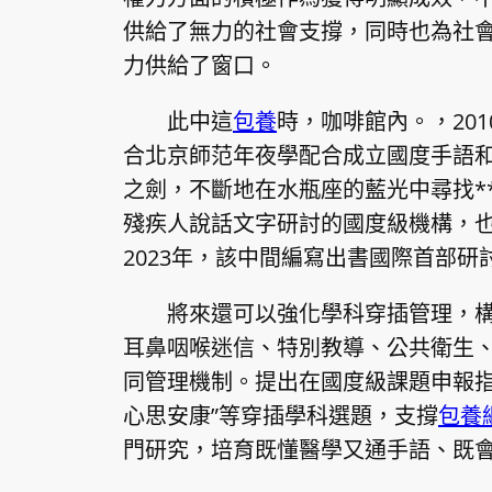
供給了無力的社會支撐，同時也為社
力供給了窗口。
此中這
包養
時，咖啡館內。，201
合北京師范年夜學配合成立國度手語
之劍，不斷地在水瓶座的藍光中尋找*
殘疾人說話文字研討的國度級機構，
2023年，該中間編寫出書國際首部
將來還可以強化學科穿插管理，
耳鼻咽喉迷信、特別教導、公共衛生
同管理機制。提出在國度級課題申報指
心思安康”等穿插學科選題，支撐
包養
門研究，培育既懂醫學又通手語、既