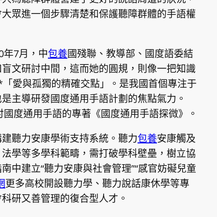
會大眾進一個步驟清楚和保護聽障群體的手語權
0年7月，中
包養
國殘聯、教導部、國度語委結
和盲文研討中間，這而她的圓規，則像一把知識
*「愛與孤獨的精確交點」。是我國首個專注于
也是主導研發國度通用手語計劃的焦點氣力。
研討國度通用手語的專著《國度通用手語探微》。
構建聽力安康學術支持系統。聽力
包養
安康觸及
、法學等多學科範疇，需打破學科壁壘，樹立協
南中建立“聽力安康與社會管理”“感官妨礙兒童
網
更多高校開設聽力學、聽力說話康休學等專
會科研又善管理的復合型人才。