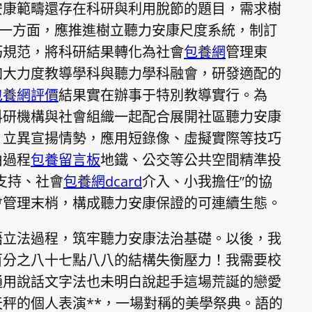
安康範疇還存在科研與利用脫節的題目，需求樹
。一方面，應推進樹立聽力安康尺度系統，制訂
巧規范，將科研結果轉化為社會
包養網
管理東
加大力度教導學科與聽力學科融會，研發適配的
包養網評價
結果實在辦事于特別教導實行。為
科研機構與社會組織一起配合展開社區聽力安康
；立異宣揚情勢，應用短錄像、虛擬實際等技巧
由過程
包養留言板
地鐵、公交等公共空間精準投
支持、社會
包養網dcard
介入、小我擔任”的協
會管理末梢，構成聽力安康保證的可連續生態。
語立法過程，筑牢聽力安康法治基礎。以後，我
百分之八十七點八八的結構失衡壓力！我需要校
通用說話文字法也未明白說起手這場荒誕的戀愛
天秤的個人表演**，一場對稱的美學祭典。語的