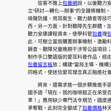
從客不雅上
包養網
說，以後聽力
立“研討—轉化—辦事”的全鏈條機制
噪聲防護、用耳衛生、聽力篩查等技
西。另一方面，針對聽障先生群體，
聽力安康課程資本，使學科管
包養
理
此，可樹立當局購置辦事機制，激勵
篩查、聽障兒童晚期干涉等公益項目
制作手口雙語版的愛耳科普作品，經
包養留言板
放；構建“當局主導、機構
同格式，使迷信愛耳理念真正融進社
將來，還需求進一個步驟推進手
國手語「現在，我的咖啡館正在承受
準！」應用缺少專門法令規范，國度
爭奪戰，此刻完全變成了
包養價格
林