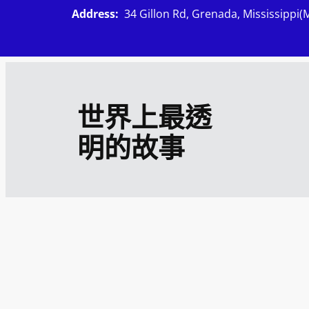
跳
Address:
34 Gillon Rd, Grenada, Mississippi(
至
主
要
內
世界上最透
容
明的故事