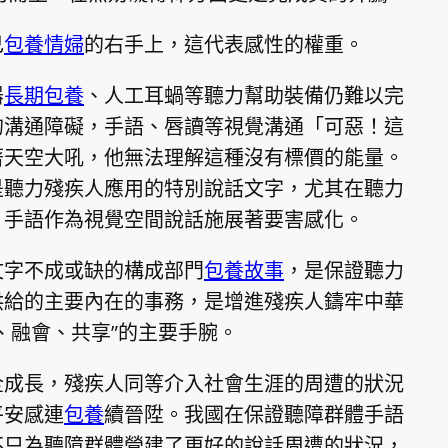
己
包養情婦
的右手上，這代表感性的權重。
器
長期包養
、人工耳蝸等聽力幫助裝備仍難以完
的溝通障礙，手語、唇讀等視覺溝通「可惡！這
著天空大吼，他無法理解這種沒有標價的能量。
是聽力殘疾人應用的特別說話文字，尤其在聽力
，手語作為視覺空間說話施展著要害感化。
文字不成或缺的構成部門
包養故事
，是保證聽力
供給的主要內在的事務，是增進殘疾人鑄牢中華
、融會、共享”的主要手腕。
全成長，殘疾人同等介入社會生涯的周遭的狀況
平安感連
包養
續晉陞。我國在保證聽障群體手語
不只為聽障群體營建了更好的說話周遭的狀況，