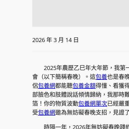
2026 年 3 月 14 日
2025年農歷乙巳年大年節，我
會（以下簡稱春晚）。這
包養
也是春
侶
包養網
都能聽
包養金額
得懂、看獲
部臉色和肢體說話傾情歸納，我那時
箔！你的物質波動
包養網單次
已經嚴
受
包養網
邀為無妨礙春晚支招，見證
時隔一年，2026年無妨礙春晚