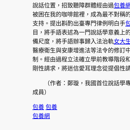
說話位置，招致聽障群體經由過
包養
被困在我的咖啡館裡，成為最不對稱
支持。提出斟酌出臺專門律例明白手
目，將手語表述為一門說話學意義上
備尺度，將手語辦事歸入法治軌
女大
醫療衛生與安康增進法等法令的修訂中
制。經由過程立法確立學前教導階段
剛性請求，將迷信愛耳理念從提倡性
（作者：鄭璇，我國首位說話學
成員）
包養
包養
包養網