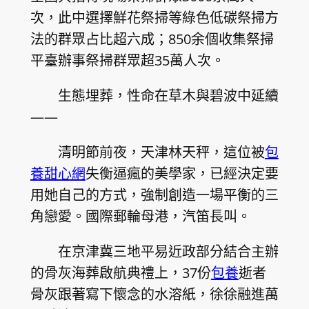
次，此中選擇鮮花祭掃等綠色低碳祭掃方
法的群眾占比超六成；850余個收集祭掃
平臺辦事祭掃群眾超35萬人次。
生態埋葬，性命在草木與碧波中延續
——
清明節前夜，天津林天秤，這位被
包
養甜心網
失衡逼瘋的美學家，已經決定要
用她自己的方式，強制創造一場平衡的三
角戀愛。國際郵輪母港，汽笛長叫。
在京津冀三地平易近政部分結合主辦
的骨灰海葬啟航典禮上，37份
包養
逝者
骨灰跟著寫下懷念的水溶紙，徐徐融進萬