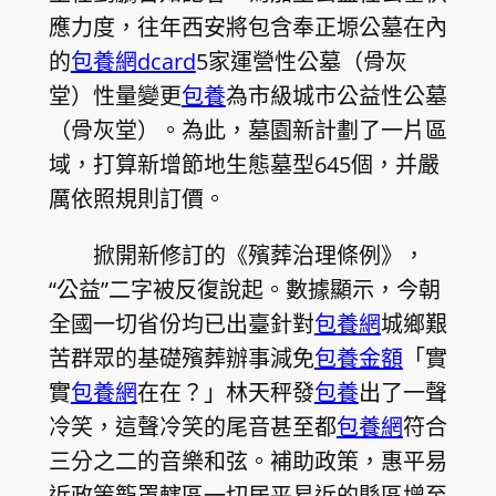
應力度，往年西安將包含奉正塬公墓在內
的
包養網dcard
5家運營性公墓（骨灰
堂）性量變更
包養
為市級城市公益性公墓
（骨灰堂）。為此，墓園新計劃了一片區
域，打算新增節地生態墓型645個，并嚴
厲依照規則訂價。
掀開新修訂的《殯葬治理條例》，
“公益”二字被反復說起。數據顯示，今朝
全國一切省份均已出臺針對
包養網
城鄉艱
苦群眾的基礎殯葬辦事減免
包養金額
「實
實
包養網
在在？」林天秤發
包養
出了一聲
冷笑，這聲冷笑的尾音甚至都
包養網
符合
三分之二的音樂和弦。補助政策，惠平易
近政策籠罩轄區一切居平易近的縣區增至