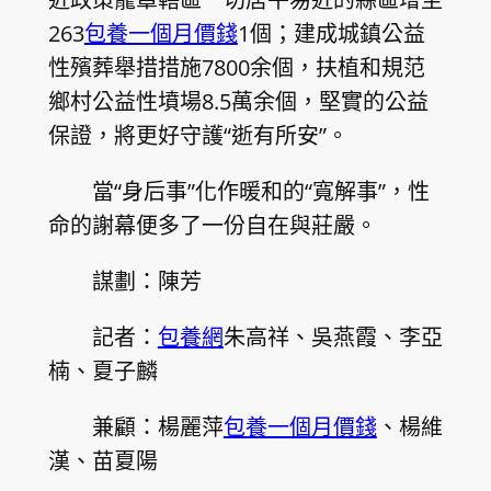
263
包養一個月價錢
1個；建成城鎮公益
性殯葬舉措措施7800余個，扶植和規范
鄉村公益性墳場8.5萬余個，堅實的公益
保證，將更好守護“逝有所安”。
當“身后事”化作暖和的“寬解事”，性
命的謝幕便多了一份自在與莊嚴。
謀劃：陳芳
記者：
包養網
朱高祥、吳燕霞、李亞
楠、夏子麟
兼顧：楊麗萍
包養一個月價錢
、楊維
漢、苗夏陽