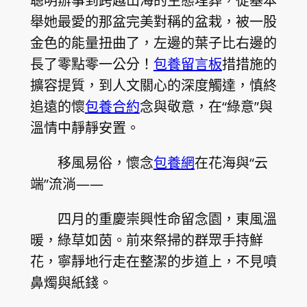
聰明辦事到跨越山海的生態埋葬，從基本
舉她最愛的那盆完美對稱的盆栽，被一股
金色的能量扭曲了，左邊的葉子比右邊的
長了零點零一公分！
包養留言板
措措施的
擴容提質，到人文關心的深度觸達，慎終
追遠的懷
包養合約
念與敬意，在“綠意”與
溫情中靜靜安置。
移風易俗，懷念
包養網
在花海與“云
端”流淌——
四月的重慶崇興性命留念園，東風溫
暖，綠草如茵。前來祭掃的群眾手持鮮
花，寧靜地行走在整潔的步道上，不見噴
鼻燭與紙錢。