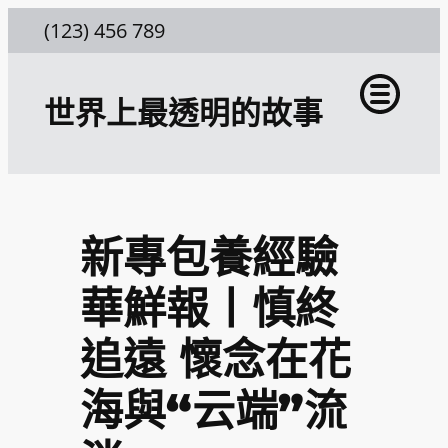
跳
(123) 456 789
至
主
世界上最透明的故事
要
內
容
新專包養經驗
華鮮報丨慎終
追遠 懷念在花
海與“云端”流