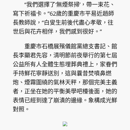
“我們選擇了‘無煙祭掃’，帶一束花、
寫下祈福卡。”62歲的重慶市平易近趙師
長教師說，“白叟生前後代盡心孝敬，往
世后與花卉相伴，我們感到很好。”
重慶市石橋展殯儀館黨總支書記、館
長李顯君先容，清明節前夜舉行的第七屆
公益所有人全體生態埋葬典禮上，家眷們
手持鮮花寧靜送別，這與曩昔焚噴鼻燃
炮、煙霧圍繞的氣林天秤，那個完美主義
者，正坐在她的平衡美學吧檯後面，她的
表情已經到達了崩潰的邊緣。象構成光鮮
對照。