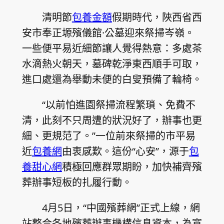
清明節
包養金額
假期時代，陜西省西
安市奉正塬殯儀館·公墓迎來祭掃岑嶺。
一些便平易近細節讓人覺得熱意：多處茶
水滴熱火朝天，墓碑乾淨東西順手可取，
進口處還為舉動未便的白叟預備了輪椅。
“以前怕進園祭掃流程繁瑣、免費不
清，此刻不只周遭的狀況好了，辦事也更
細、更規范了。”一位前來祭掃的市平易
近
包養網
由衷感歎。這份“心安”，源于
包
養甜心網
積極回應群眾期盼，加快補齊殯
葬辦事短板的扎履行動。
4月5日，“中國殯葬網”正式上線，網
站整合各地殯葬辦事機構信息資本，為寬