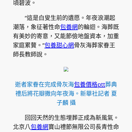
頃碧波。
“這是白叟生前的遺愿。年夜浪潮起
潮落，象征著性命
包養網
的輪迴。海葬既
有美妙的寄意，又能節儉地盤資本，加重
家庭累贅。”
包養甜心網
骨灰海葬家眷王
師長教師說。
逝者家眷在完成骨灰海
包養價格ptt
葬典
禮后將花瓣撒向年夜海。新華社記者 夏
子麟 攝
回回天然的生態埋葬正成為新風氣。
北京八
包養網
寶山禮節無限公司長青性命