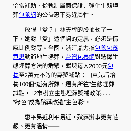
恰當補助，從軌制層面保證并強化生態埋
葬
包養網
的公益惠平易近屬性。
放眼「愛？」林天秤的臉抽動了一
下，她對「愛」這個詞的定義，必須是情
感比例對等。全國，浙江鼎力推
包養
包養
意思
動節地生態葬，
台灣包養網
對選擇生
態埋葬方法的群眾，賜與每人2000元
包
養
至2萬元不等的嘉獎補貼；山東先后培
養100個“逝有所葬、遷有所往”生態埋葬
試點，12市樹立生態埋葬獎補政策……
“綠色”成為殯葬改造“主色彩”。
惠平易近利平易近，殯葬辦事更有莊
嚴、更有溫情——