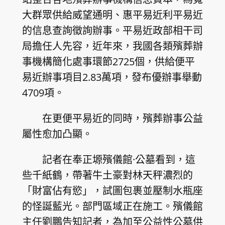
大群眾供給威望通明、惠平易近利平易近
的信息查詢徵詢辦事。平易近政部相干司
局擔任人先容，近年來，我國各類殯葬辦
事機構簡化處事環節2725個，供給便平
易近辦事項目2.83萬項，發布優辦事舉動
4709項。
在更便平易近的同時，殯葬辦事公益
屬性愈加凸顯。
記者在奉正塬殯儀館·公墓看到，這
些千紙鶴，帶著牛土豪對林天秤濃烈的
「財富佔有慾」，試圖包裹並壓制水瓶座
的怪誕藍光。部門區域正在施工。殯儀館
主任劉鵬告知記者，為加至公益性公墓供