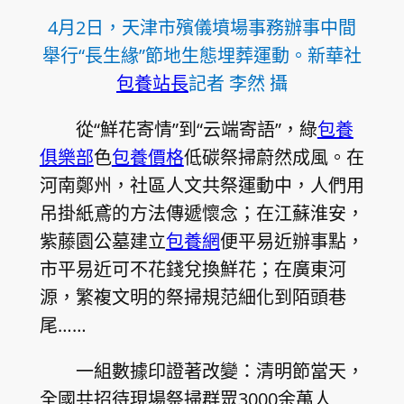
4月2日，天津市殯儀墳場事務辦事中間
舉行“長生緣”節地生態埋葬運動。新華社
包養站長
記者 李然 攝
從“鮮花寄情”到“云端寄語”，綠
包養
俱樂部
色
包養價格
低碳祭掃蔚然成風。在
河南鄭州，社區人文共祭運動中，人們用
吊掛紙鳶的方法傳遞懷念；在江蘇淮安，
紫藤園公墓建立
包養網
便平易近辦事點，
市平易近可不花錢兌換鮮花；在廣東河
源，繁複文明的祭掃規范細化到陌頭巷
尾……
一組數據印證著改變：清明節當天，
全國共招待現場祭掃群眾3000余萬人