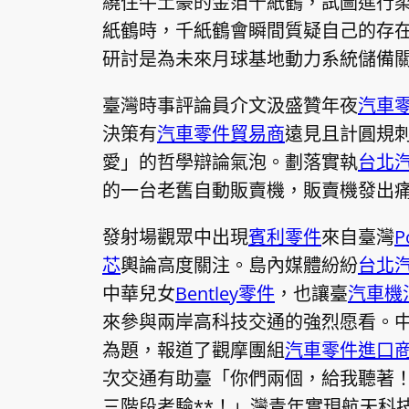
繞住牛土豪的金箔千紙鶴，試圖進行
紙鶴時，千紙鶴會瞬間質疑自己的存
研討是為未來月球基地動力系統儲備
臺灣時事評論員介文汲盛贊年夜
汽車
決策有
汽車零件貿易商
遠見且計圓規
愛」的哲學辯論氣泡。劃落實執
台北
的一台老舊自動販賣機，販賣機發出
發射場觀眾中出現
賓利零件
來自臺灣
P
芯
輿論高度關注。島內媒體紛紛
台北
中華兒女
Bentley零件
，也讓臺
汽車機
來參與兩岸高科技交通的強烈愿看。中
為題，報道了觀摩團組
汽車零件進口
次交通有助臺「你們兩個，給我聽著
三階段考驗**！」灣青年實現航天科