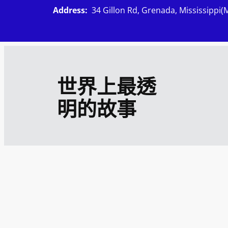
跳
Address:
34 Gillon Rd, Grenada, Mississippi(
至
主
要
內
世界上最透
容
明的故事