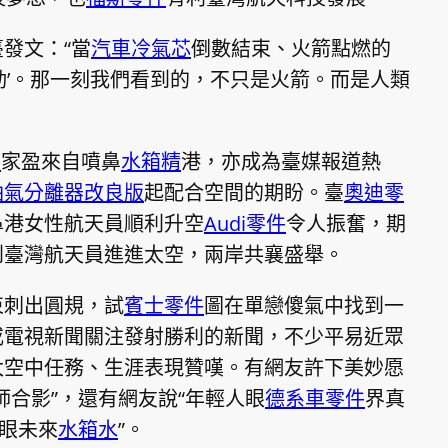
發文：“當
汽車冷氣芯
倒數結束、火箭點燃的
動’。那一刻我們看到的，不只是火箭。而是人類
件
家盈來自噴鼻
水箱精
港，亦成為臺媒報道熱
油氣分離器改良版
起配合空間的期盼。臺
奧迪零
鼻港女性航天員順利升空
Audi零件
令人振奮，期
到臺灣航天員進進太空，兩岸共襄盛舉。
束刺出圓規，試
賓士零件
圖在單戀傻氣中找到一
或電視新聞關注發射勝利的新聞，不少平易近眾
太空中任務、生涯表現贊嘆。有網友許下美妙愿
師合影”，還有網友說“年輕人眼
德系車零件
界真
放眼未來
水箱水
”。