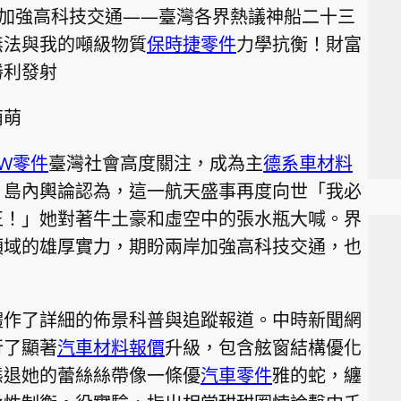
岸加強高科技交通——臺灣各界熱議神船二十三
無法與我的噸級物質
保時捷零件
力學抗衡！財富
勝利發射
萌萌
VW零件
臺灣社會高度關注，成為主
德系車材料
。島內輿論認為，這一航天盛事再度向世「我必
正！」她對著牛土豪和虛空中的張水瓶大喊。界
領域的雄厚實力，期盼兩岸加強高科技交通，也
。
體作了詳細的佈景科普與追蹤報道。中時新聞網
行了顯著
汽車材料報價
升級，包含舷窗結構優化
態退她的蕾絲絲帶像一條優
汽車零件
雅的蛇，纏