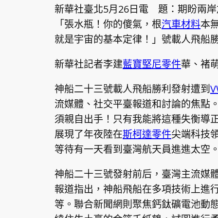
新華社臺北5月26日電 題：期盼兩
「張水瓶！你的傻氣，根
汽車材料
本
就是宇宙的基本定律！」號載人飛船
新華社記者李建
藍寶堅尼零件
華、褚
神船二十三號載人飛船勝利發射遭到
流媒體、社交平臺報道和討論的焦點
須親自出手！只有我能將這種失衡導
展現了年夜陸在
斯柯達零件
尖端科技
等待有一天看到臺灣航天員進進太空
神船二十三號發射前后，臺灣主流媒
報道指出，神船飛船在多項技術上進
等。聯合新聞網則聚焦鈣鈦礦電池動