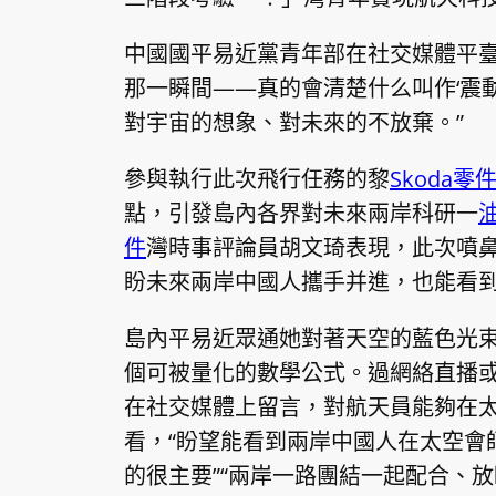
中國國平易近黨青年部在社交媒體平臺
那一瞬間——真的會清楚什么叫作‘震
對宇宙的想象、對未來的不放棄。”
參與執行此次飛行任務的黎
Skoda零
點，引發島內各界對未來兩岸科研一
件
灣時事評論員胡文琦表現，此次噴
盼未來兩岸中國人攜手并進，也能看
島內平易近眾通她對著天空的藍色光
個可被量化的數學公式。過網絡直播
在社交媒體上留言，對航天員能夠在
看，“盼望能看到兩岸中國人在太空會
的很主要”“兩岸一路團結一起配合、