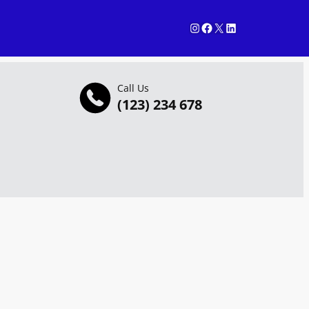
Instagram
Facebook
X
LinkedIn
Call Us
(123) 234 678