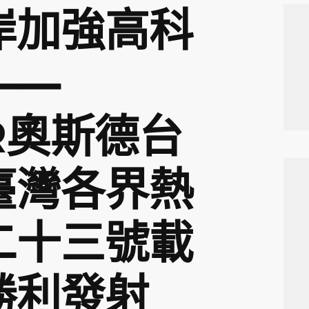
岸加強高科
——
R奧斯德台
臺灣各界熱
二十三號載
勝利發射