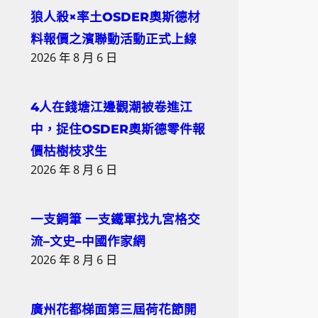
狼人殺×率土OSDER奧斯德材
料報價之濱聯動活動正式上線
2026 年 8 月 6 日
4人在錢塘江邊觀潮被卷進江
中，捉住OSDER奧斯德零件報
價枯樹枝求生
2026 年 8 月 6 日
一支鋼筆 一支鐵軍找九宮格交
流–文史–中國作家網
2026 年 8 月 6 日
廣州花都梯面第三屆荷花節開