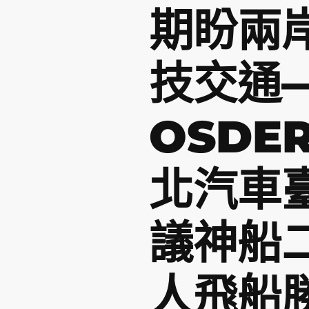
期盼兩
技交通
OSDE
北汽車
議神船
人飛船