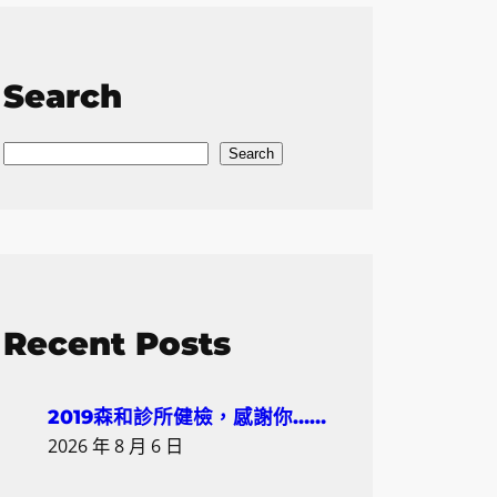
Search
S
Search
e
a
r
c
h
Recent Posts
2019森和診所健檢，感謝你……
2026 年 8 月 6 日