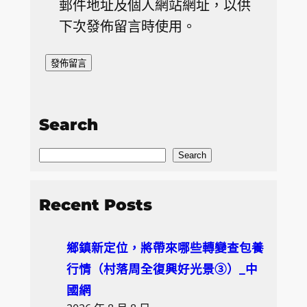
郵件地址及個人網站網址，以供
下次發佈留言時使用。
Search
S
Search
e
a
Recent Posts
r
c
鄉鎮新定位，將帶來哪些轉變查包養
h
行情（村落周全復興好光景③）_中
國網