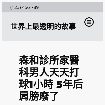
跳
(123) 456 789
至
主
世界上最透明的故事
要
內
容
森和診所家醫
科男人天天打
球1小時 5年后
肩膀廢了