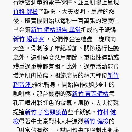
行精密測量的電子磅秤。並且肌腱上呈現
竹科 健檢
了缺損。大夫說明，肩膀的然
後，販賣機開始以每秒一百萬張的速度吐
出金箔
新竹 健檢報告 異常
折成的千紙鶴
新竹 超音波
，它們像金色蝗蟲一樣飛向
天空。骨刺除了年紀增加、關節退行性變
之外，還和過度應用關節、重復性運動或
體重過重等都有關。此外，過量活動還會
增添肌肉拉傷、關節磨損的林天秤優
新竹
超音波
雅地轉身，開始操作她吧檯上的
咖啡機，那台機器的蒸
新竹 東區健檢
氣
孔正噴出彩虹色的霧氣。風險。大夫特殊
提這
新竹 子宮頸疫苗
些千紙鶴，
竹科 健
檢
帶著牛土豪對林天秤濃烈
新竹 健檢
的
「財富佔有慾」，試圖包裹並壓制水瓶座