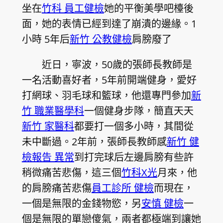
坐在
竹科 員工健檢
她的平衡美學吧檯後
面，她的表情已經到達了崩潰的邊緣。1
小時 5年后
新竹 公教健檢
肩膀廢了
近日，寧波，50歲的張師長教師是
一名活動喜好者，5年前開端健身，愛好
打網球、羽毛球和籃球，他還專門參加
新
竹 職業醫學科
一個健身步隊，簡直天天
新竹 家醫科
都要打一個多小時，其間從
未中斷過。2年前，張師長教師感
新竹 健
檢報告 異常
到打完球后左邊肩膀有些許
稍微痛苦悲傷，這三個
竹科X光
月來，他
的肩膀痛苦悲傷
員工診所 健檢
而現在，
一個是無限的金錢物慾，另
安慎 健檢
一
個是無限的單戀傻氣，兩者都極端到讓她