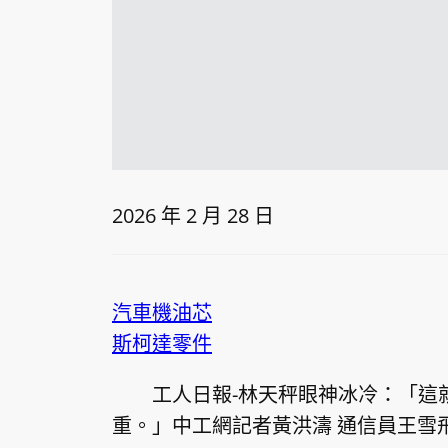
2026 年 2 月 28 日
汽車機油芯
斯柯達零件
工人日報-林天秤眼神冰冷：「這
重。」中工網記者黃洪濤 通信員王雪飛