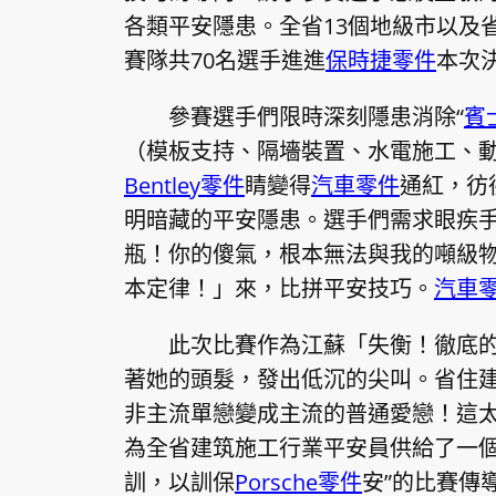
各類平安隱患。全省13個地級市以及
賽隊共70名選手進進
保時捷零件
本次
參賽選手們限時深刻隱患消除“
賓
（模板支持、隔墻裝置、水電施工、
Bentley零件
睛變得
汽車零件
通紅，彷
明暗藏的平安隱患。選手們需求眼疾
瓶！你的傻氣，根本無法與我的噸級
本定律！」來，比拼平安技巧。
汽車
此次比賽作為江蘇「失衡！徹底
著她的頭髮，發出低沉的尖叫。省住
非主流單戀變成主流的普通愛戀！這太
為全省建筑施工行業平安員供給了一個
訓，以訓保
Porsche零件
安”的比賽傳