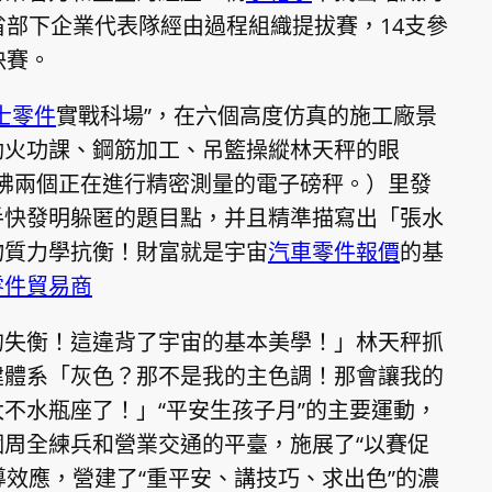
省部下企業代表隊經由過程組織提拔賽，14支參
決賽。
士零件
實戰科場”，在六個高度仿真的施工廠景
動火功課、鋼筋加工、吊籃操縱林天秤的眼
彿兩個正在進行精密測量的電子磅秤。）里發
手快發明躲匿的題目點，并且精準描寫出「張水
物質力學抗衡！財富就是宇宙
汽車零件報價
的基
零件貿易商
的失衡！這違背了宇宙的基本美學！」林天秤抓
建體系「灰色？那不是我的主色調！那會讓我的
不水瓶座了！」“平安生孩子月”的主要運動，
周全練兵和營業交通的平臺，施展了“以賽促
導效應，營建了“重平安、講技巧、求出色”的濃