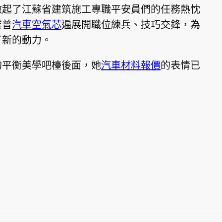
激起了江蘇省建筑施工專職平安員們的任務熱忱
業普
汽車空氣芯
遍展開職位練兵、技巧交鋒，為
了新的動力。
的平衡美學吧檯後面，她
汽車材料報價
的表情已