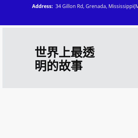
跳
Address:
34 Gillon Rd, Grenada, Mississippi(
至
主
要
內
世界上最透
容
明的故事