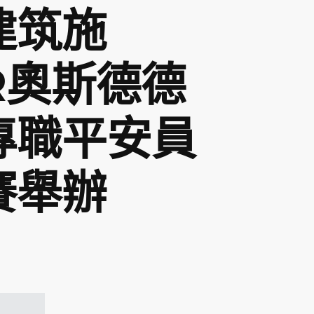
建筑施
R奧斯德德
專職平安員
賽舉辦