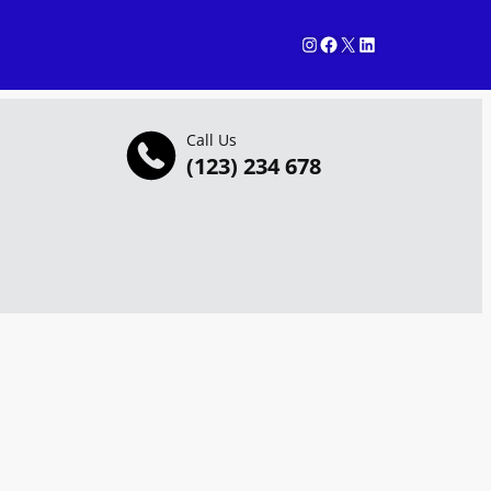
Instagram
Facebook
X
LinkedIn
Call Us
(123) 234 678