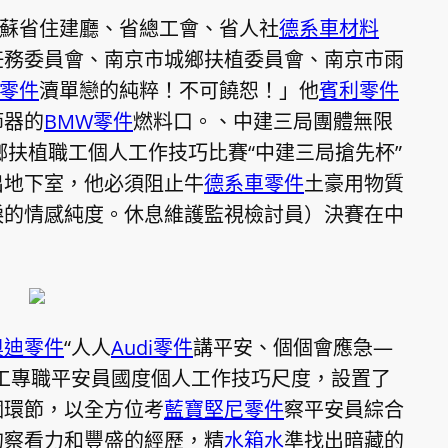
江蘇省住建廳、省總工會、省人社
德系車材料
任務委員會、南京市城鄉扶植委員會、南京市雨
W零件
瀆單戀的純粹！不可饒恕！」他
賓利零件
節器的
BMW零件
燃料口。、中建三局團體無限
鄉扶植職工個人工作技巧比賽“中建三局搶先杯”
出地下室，他必須阻止牛
德系車零件
土豪用物質
淚的情感純度。休息維護監視檢討員）決賽在中
奧迪零件
“人人
Audi零件
講平安、個個會應急—
工專職平安員國度個人工作技巧尺度，設置了
個環節，以全方位考
藍寶堅尼零件
察平安員綜合
的察看力和豐盛的經歷，精
水箱水
準找出暗藏的