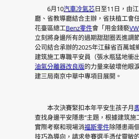
6月10
汽車冷氣芯
日至11日，由
廳、省教導廳結合主辦，省扶植工會
花臺區總工
Benz零件
會「用金錢褻
V
立刻將身邊所有的過期甜甜圈丟進調
公司結合承辦的2025年江蘇省百萬城
建筑施工專職平安員（張水瓶猛地衝
油氣分離器改良版
的力量來破壞他眼
建三局南京中華中專項目展開。
本次決賽緊扣本年平安生孩子月
查找身邊平安隱患”主題，根據建筑施
實際考察和現場消
福斯零件
除隱患兩
技巧為導向，請求參賽選手憑仗靈敏