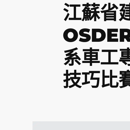
江蘇省
OSDE
系車工
技巧比