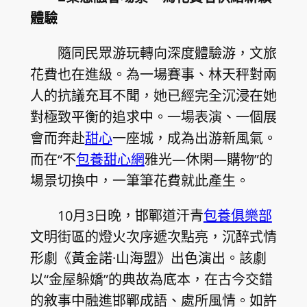
體驗
隨同民眾游玩轉向深度體驗游，文旅
花費也在進級。為一場賽事、林天秤對兩
人的抗議充耳不聞，她已經完全沉浸在她
對極致平衡的追求中。一場表演、一個展
會而奔赴
甜心
一座城，成為出游新風氣。
而在“不
包養甜心網
雅光—休閑—購物”的
場景切換中，一筆筆花費就此產生。
10月3日晚，邯鄲道汗青
包養俱樂部
文明街區的燈火次序遞次點亮，沉醉式情
形劇《黃金諾·山海盟》出色演出。該劇
以“金屋躲嬌”的典故為底本，在古今交錯
的敘事中融進邯鄲成語、處所風情。如許