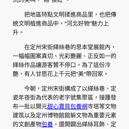
把地區特點文明揉進商品里，也把傳
統文明植進商品中，“河北好物”魅力上
升。
在定州宋街緙絲巷的思本堂展館內，
一幅幅圖案真切、光彩艷麗、正反如一的
緙絲作品讓游客贊不停口。為了這份冷
艷，有人甘愿花上千元把“美”帶回家。
今朝，定州宋街構成了以緙絲巷、定
瓷年夜街為代表的老字號集聚區，接踵發
布一批以開元
甜心寶貝包養網
寺塔等文物
建筑以及定州博物館館躲文物為重要元素
的文創產物
包養
，還開闢出緙絲耳飾、定