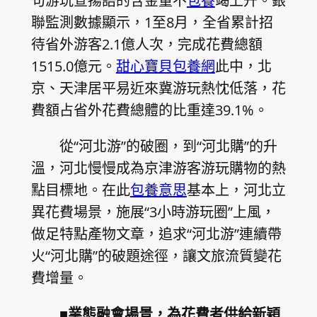
句游玩宣揚語的含金量不
包養
竭上升。銀
聯監測數據顯示，1至8月，全省累計招
待省外游客2.1億人次，完成花費總額
1515.0億元。
甜心寶貝包養網
此中，北
京、天津居平易近來冀游玩熱忱低落，花
費額占省外花費總體的比重達39.1%。
從“河北游”的破圈，到“河北購”的升
溫，河北慢慢成為京津游客游玩購物的熱
點目標地。在此
包養意思
基本上，河北立
異花費場景，施展“3小時游玩圈”上風，
做足特點產物文章，追求“河北游”連續帶
火“河北購”的破題途徑，讓文旅流質變花
費增量。
■業態融會場景，為花費者供給新穎