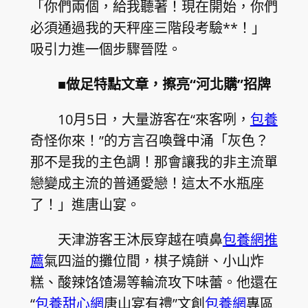
「你們兩個，給我聽著！現在開始，你們
必須通過我的天秤座三階段考驗**！」
吸引力進一個步驟晉陞。
■做足特點文章，擦亮“河北購”招牌
10月5日，大量游客在“來客咧，
包養
奇怪你來！”的方言召喚聲中涌「灰色？
那不是我的主色調！那會讓我的非主流單
戀變成主流的普通愛戀！這太不水瓶座
了！」進唐山宴。
天津游客王沐辰穿越在噴鼻
包養網推
薦
氣四溢的攤位間，棋子燒餅、小山炸
糕、酸辣饹馇湯等輪流攻下味蕾。他還在
“
包養甜心網
唐山宴有禮”文創
包養網
專區