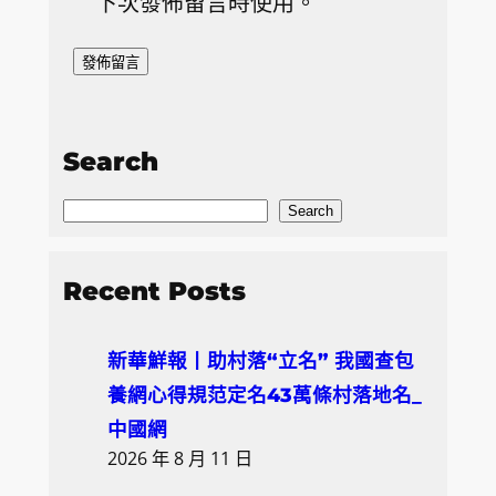
下次發佈留言時使用。
Search
S
Search
e
a
Recent Posts
r
c
新華鮮報丨助村落“立名” 我國查包
h
養網心得規范定名43萬條村落地名_
中國網
2026 年 8 月 11 日