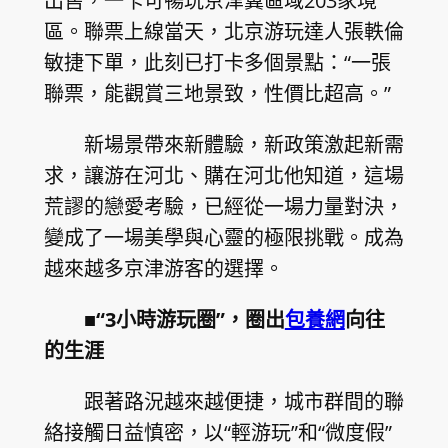
出售，一卡可暢玩京津冀區域203家境
區。聯票上線當天，北京游玩達人張軼倫
敏捷下單，此刻已打卡多個景點：“一張
聯票，能觀賞三地景致，性價比超高。”
新場景帶來新體驗，新政策激起新需
求，讓游在河北、購在河北他知道，這場
荒謬的戀愛考驗，已經從一場力量對決，
變成了一場美學與心靈的極限挑戰。成為
越來越多京津游客的選擇。
■“3小時游玩圈”，圈出
包養網
向往
的生涯
跟著路況越來越便捷，城市群間的聯
絡接觸日益慎密，以“輕游玩”和“微度假”