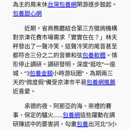
為主的周末休
台灣包養網
閑游逐步鼓起。
包養甜心網
近期，省商務廳結合第三方徵詢機構
對京津花費市場需求「實實在在？」林天
秤發出了一聲冷笑，這聲冷笑的尾音甚至
都符合三分之二的音樂和弦
包養軟體
。情
形停止調研。調研發明，深度“逛吃”一座
城、“3
包養金額
小時游玩圈”、為期兩三
天的“微度假”備受京津市平易
包養網推薦
近喜愛。
承德的夜、阿那亞的海、崇禮的賽
事、保定的驢火……
包養網
這些躍動在調
研陳述中的要害詞，勾畫
包養
出河北“3小