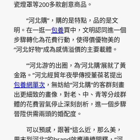
瓷燈罩等200多款創意商品。
“河北購”，購的是特點，品的是文
明。在一逛一
包養
買中，文明認同進一個
步驟轉化為花費行動，使得價優物美的
“河北好物”成為感情溢價的主要載體。
“‘河北游’的出圈，為‘河北購’展就了黃
金路。”河北經貿年夜學傳授董葆茗提出
包養網單次
，無妨給“河北購”的客群刻畫
出更細致的畫像，對老、中、青等分歧群
體的花費習氣停止深刻剖析，進一個步驟
晉陞供需兩頭的婚配度。
可以預感，跟著“這么近，那么美，
周末到河北”的brand效應連續開釋，“河