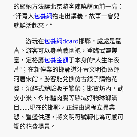
的歸納方法讓北京游客陳曉萌面前一亮：
“汗青人
包養網
物走出講義，故事一會兒
就鮮活起來。”
游玩在
包養網dcard
邯鄲，處處是驚
喜。游客可以身著戰國袍，登臨武靈叢
臺，定格屬
包養金額
于本身的“人生年夜
片”；在新停業的邯鄲道汗青文明街區運
河唐宋館，游客能兌換仿古銀子購物花
費，沉醉式體驗販子繁榮；邯寶坊內，武
安小米、永年驢肉腸等縣域好物琳瑯滿
目……現在的邯鄲，正經由過程立異業
態、豐盛供應，將文明符號轉化為可感可
觸的花費場景。