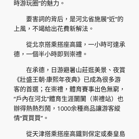
時游玩圈”的魅力。
要害詞的背后，是河北省施展“近”的
上風，不竭給出花費新解法。
從北京搭乘搭座高鐵，一小時可達承
德，一個半小時即到崇禮。
在承德，日游避暑山莊逛美景、夜賞
《壯盛王朝·康熙年夜典》已成為很多游
客的首選；在崇禮，體育賽事出色無窮，
“戶內在河北”體育生涯闤闠（崇禮站）也
辦得熱熱烈鬧，1000余種商品讓游客縱
情“買買買”。
從天津搭乘搭座高鐵到保定或秦皇島