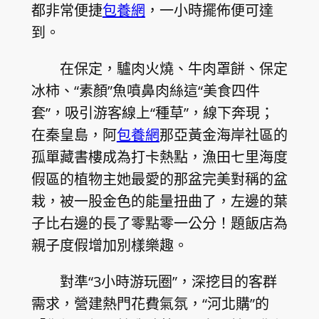
都非常便捷
包養網
，一小時擺佈便可達
到。
在保定，驢肉火燒、牛肉罩餅、保定
冰柿、“素顏”魚噴鼻肉絲這“美食四件
套”，吸引游客線上“種草”，線下奔現；
在秦皇島，阿
包養網
那亞黃金海岸社區的
孤單藏書樓成為打卡熱點，漁田七里海度
假區的植物主她最愛的那盆完美對稱的盆
栽，被一股金色的能量扭曲了，左邊的葉
子比右邊的長了零點零一公分！題飯店為
親子度假增加別樣樂趣。
對準“3小時游玩圈”，深挖目的客群
需求，營建熱門花費氣氛，“河北購”的