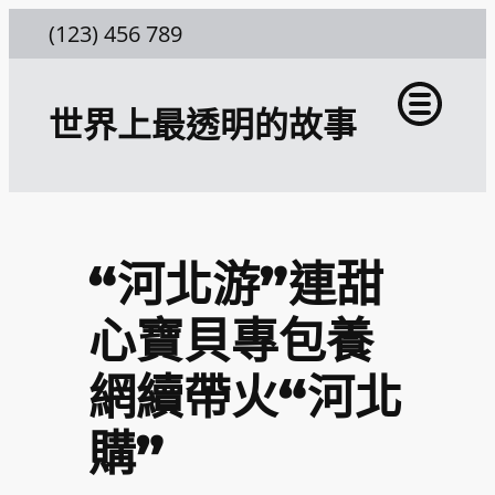
跳
(123) 456 789
至
主
世界上最透明的故事
要
內
容
“河北游”連甜
心寶貝專包養
網續帶火“河北
購”