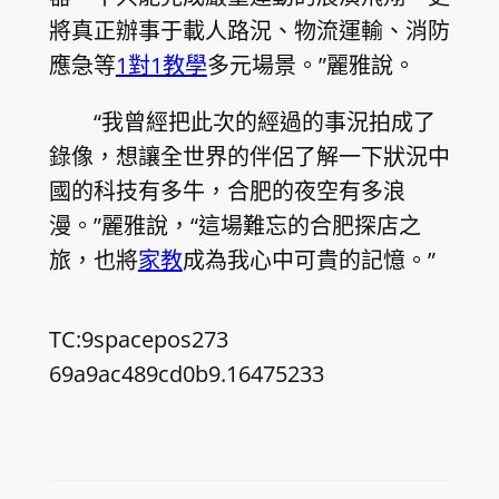
將真正辦事于載人路況、物流運輸、消防
應急等
1對1教學
多元場景。”麗雅說。
“我曾經把此次的經過的事況拍成了
錄像，想讓全世界的伴侶了解一下狀況中
國的科技有多牛，合肥的夜空有多浪
漫。”麗雅說，“這場難忘的合肥探店之
旅，也將
家教
成為我心中可貴的記憶。”
TC:9spacepos273
69a9ac489cd0b9.16475233