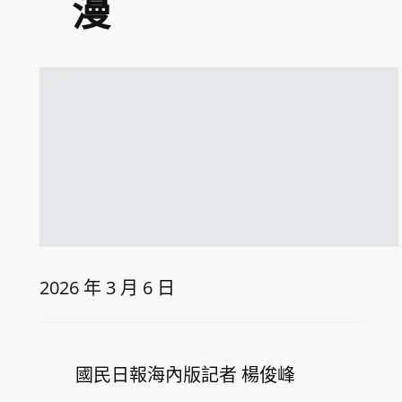
漫
2026 年 3 月 6 日
國民日報海內版
記者 楊俊峰