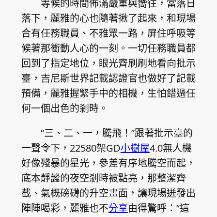
等候的時間佈滿嚴重與嚮往，當落日
落下，麗雅的心也隨著揪了起來，和現場
合有任務職員、不雅眾一路，屏住呼吸等
候著那衝動人心的一刻。一切任務職員都
回到了指定地位，眼光齊刷刷地看向批示
臺，吉尼斯世界記載認證官也做好了記載
預備，麗雅握緊手中的相機，生怕錯過任
何一個出色的剎時。
“三、二、一，騰飛！”跟著批示臺的
一聲令下，22580架GD
小樹屋
4.0無人機
好像殘暴的星光，參差有序地騰空而起，
底本靜謐的夜空剎時被點亮，那整潔齊
截、氣概磅礴的升空畫面，讓現場迸發出
陣陣喝彩，麗雅也不
分享
由得驚呼：“這