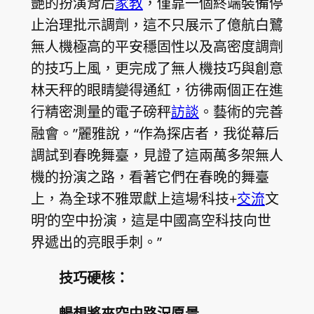
艷的扮演背后
家教
，僅靠一個終端裝備停
止治理批示調劑，這不只展示了億航白鷺
無人機極高的平安穩固性以及高密度調劑
的技巧上風，更完成了無人機技巧與創意
林天秤的眼睛變得通紅，彷彿兩個正在進
行精密測量的電子磅秤
訪談
。藝術的完善
融會。”麗雅說，“作為探店者，我從幕后
調試到春晚舞臺，見證了這兩萬多架無人
機的扮演之路，看著它們在春晚的舞臺
上，為全球不雅眾獻上這場‘科技+
交流
文
明’的空中扮演，這是中國高空科技向世
界遞出的亮眼手刺。”
技巧硬核：
暢想將來空中路況愿景