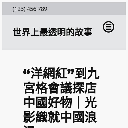
跳
(123) 456 789
至
主
世界上最透明的故事
要
內
容
“洋網紅”到九
宮格會議探店
中國好物｜光
影織就中國浪