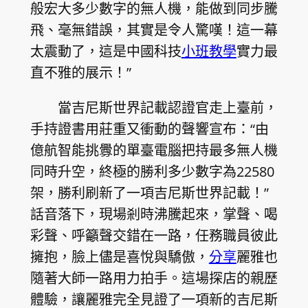
般宏大多少數字的無人機，能做到同步騰
飛、毫無錯誤，其實是令人驚嘆！這一幕
太震動了，這是中國科技
小班教學
實力最
直不雅的展示！”
當吉尼斯世界記載認證官走上臺前，
手持證書用莊重又衝動的聲響宣布：“由
億航智能挑釁的單臺電腦把持最多無人機
同時升空，終極的勝利多少數字為22580
架，勝利刷新了一項吉尼斯世界記載！”
話音落下，現場剎時沸騰起來，掌聲、喝
彩聲、呼籲聲交錯在一路，任務職員彼此
擁抱，臉上儘是喜悅與驕傲，
分享
麗雅也
隨著大師一路用力拍手。這場探店的親歷
體驗，讓麗雅完全見證了一項新的吉尼斯