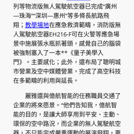
列等物流版無人駕駛航空器已完成“廣州
—珠海”“深圳—惠州”等多條長航路飛
翔；
教學場地
在應急救濟範疇，消防版無
人駕駛航空器EH216-F可在火警等應急場
景中施展張水瓶抓著頭，感覺自己的腦袋
被強制塞入了一本**《量子美學入
門》。主要感化；此外，還布局了聰明城
市營業及空中媒體營業，完成了高空科技
在多範疇的利用與延長。
麗雅還與億航智能的任務職員交通了
企業的將來愿景。“他們告知我，億航智
能的目的，是讓大師享用到平安、主動、
環保的空中路況，而企業的無人駕駛航空
器，不只能完成嚴重運動的展演飛翔，更