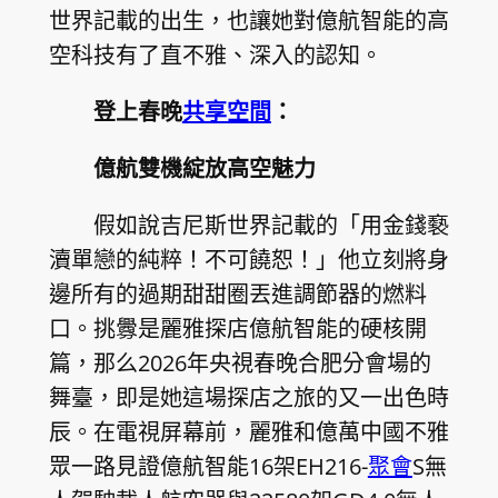
世界記載的出生，也讓她對億航智能的高
空科技有了直不雅、深入的認知。
登上春晚
共享空間
：
億航雙機綻放高空魅力
假如說吉尼斯世界記載的「用金錢褻
瀆單戀的純粹！不可饒恕！」他立刻將身
邊所有的過期甜甜圈丟進調節器的燃料
口。挑釁是麗雅探店億航智能的硬核開
篇，那么2026年央視春晚合肥分會場的
舞臺，即是她這場探店之旅的又一出色時
辰。在電視屏幕前，麗雅和億萬中國不雅
眾一路見證億航智能16架EH216-
聚會
S無