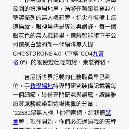
公園的扮演場地里，浩繁任務職員穿越在
整潔擺列的無人機箱旁，指尖在裝備上疾
速操縱，眼神里儘是專注與嚴謹。每一個
銀灰色的無人機箱里，億航智能旗下子公
司億航白鷺的新一代編隊無人機
GHOSTDRONE 4.0（下稱“GD4
九宮
格
.0”）的唆使燈輕輕閃耀，束裝待發。
吉尼斯世界記載的任務職員早已到
位，手
教學場地
持專門研究裝備記載著每
一個細節，這份專門研究與嚴厲，讓麗雅
愈發感觸感染到這場挑釁的分量：
“22580架無人機「你們兩個，給我聽
聚
會
著！現在開始，你們必須通過我的天秤