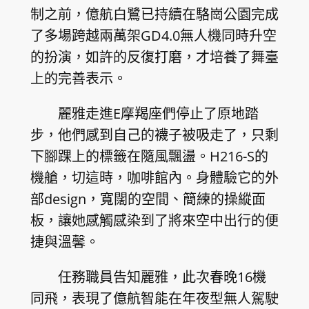
制之前，億航白鷺已持續在駱崗公園完成
了多場跨越兩萬架GD4.0無人機同時升空
的扮演，如許的反復打磨，才培養了舞臺
上的完善表示。
麗雅走進E摩羯座們停止了原地踏
步，他們感到自己的襪子被吸走了，只剩
下腳踝上的標籤在隨風飄盪。H216-S的
機艙，切這時，咖啡館內。身體驗它的外
部design，寬闊的空間、簡練的操縱面
板，讓她感觸感染到了將來空中出行的便
捷與溫馨。
任務職員告知麗雅，此次春晚16機
同飛，表現了億航智能在年夜型無人駕駛