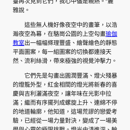
臺再次見到它們，我心中儘是親熱。”麗
雅說。
這些無人機好像夜空中的畫筆，以浩
瀚夜空為幕，在駱崗公園的上空勾畫
瑜伽
教室
出一幅幅條理豐盛、繪聲繪色的靜態
平面圖案，每一組圖案的切換都連接天
然、流利絲滑，帶來極強的視覺沖擊力。
它們先是勾畫出圓潤豐滿、燈火殘暴
的燈籠外型，紅金相間的燈光將新春的喜
慶與吉利灑滿夜空，讓年味在光影中拉
滿；繼而有序擺列成螺旋上升、連綿不停
的地道輪廓，他知道，這場荒謬的戀愛考
驗，已經從一場力量對決，變成了一場美
學與心靈的極限挑戰。燈光由淺進深、輪