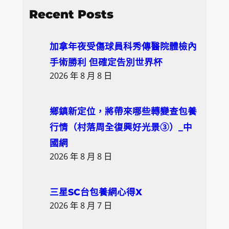
a
Recent Posts
r
c
加拿年夜受傷球員科秀傳醫院體檢內
h
手術勝利 但確定告別世界杯
2026 年 8 月 8 日
鄉鎮新定位，將帶來哪些轉變查包養
行情（村落周全復興好光景③）_中
國網
2026 年 8 月 8 日
三星SC台包養網心得X
2026 年 8 月 7 日