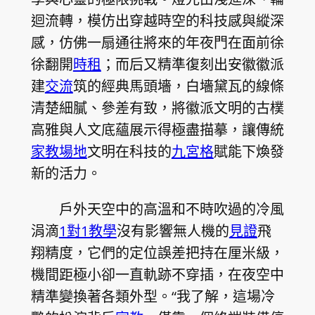
迴流轉，模仿出穿越時空的科技感與縱深
感，仿佛一扇通往將來的年夜門在面前徐
徐翻開
時租
；而后又精準復刻出安徽徽派
建
交流
筑的經典馬頭墻，白墻黛瓦的線條
清楚細膩、參差有致，將徽派文明的古樸
高雅與人文底蘊展示得極盡描摹，讓傳統
家教場地
文明在科技的
九宮格
賦能下煥發
新的活力。
戶外天空中的高溫和不時吹過的冷風
涓滴
1對1教學
沒有影響無人機的
見證
飛
翔精度，它們的定位誤差把持在厘米級，
機間距極小卻一直軌跡不穿插，在夜空中
精準變換著各類外型。“我了解，這場冷