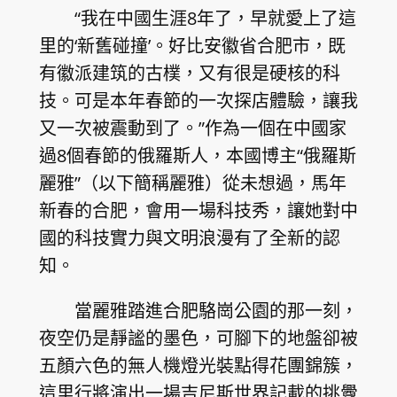
“我在中國生涯8年了，早就愛上了這
里的‘新舊碰撞’。好比安徽省合肥市，既
有徽派建筑的古樸，又有很是硬核的科
技。可是本年春節的一次探店體驗，讓我
又一次被震動到了。”作為一個在中國家
過8個春節的俄羅斯人，本國博主“俄羅斯
麗雅”（以下簡稱麗雅）從未想過，馬年
新春的合肥，會用一場科技秀，讓她對中
國的科技實力與文明浪漫有了全新的認
知。
當麗雅踏進合肥駱崗公園的那一刻，
夜空仍是靜謐的墨色，可腳下的地盤卻被
五顏六色的無人機燈光裝點得花團錦簇，
這里行將演出一場吉尼斯世界記載的挑釁