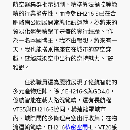
航空器集群批示調劑、精準算法操控等範
疇的行業搶先性，而今朝EH216-S已在合
肥駱崗公園展開常態化試運轉，為將來的
貿易化運營積聚了豐盛的實行經歷。“作
為一名本國博主，我不由暢想，將來有一
天，我也能搭乘搭座它在城市的高空穿
越，感觸感染空中出行的奇特魅力。”麗
雅說。
任務職員還為麗雅展現了億航智能的
多元產物矩陣。除了EH216-S與GD4.0，
億航智能在載人路況範疇，還有長航程
VT35與EH216-S協同，構建籠罩城市
內、城際間的多條理高空出行收集；在物
流運輸範疇，EH216
私密空間
-L、VT20系