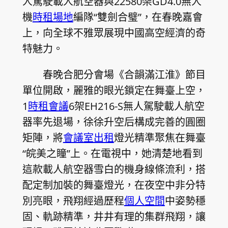
人駕駛載人航空器與22580架GD4.0無人
機
時租場地
編隊“雙劍合璧”，在春晚嘉會
上，向全球不雅眾展現中國高空經濟的奇
特魅力。
春晚合肥分會場《合韻滿江淮》節目
單位開啟，麗雅的眼光鎖定在舞臺上空，
1
時租會議
6架EH216-S無人駕駛載人航空
器率先退場，徐徐升空后構成完善的圓圈
矩陣，將
會議室出租
燈光精準聚焦在舞臺
“皖美之瞳”上。在電視中，她清楚地看到
這款載人航空器雪白的機身線條流利，搭
配定制加裝的舞臺燈光，在夜空中非分特
別亮眼，飛翔經過歷程
個人空間
中姿勢穩
固、軌跡精準，井井有理的集群飛翔，讓