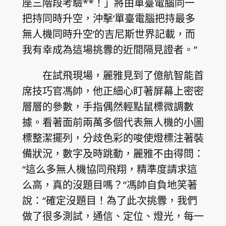
座三階段考驗**！」將由單臺電腦同一
把持同時升空，沖擊‘單臺電腦把持最多
無人機同時升空’的吉尼斯世界記載，而
我有幸成為這場挑釁的近間隔見證者。”
在試飛現場，麗雅見到了億航智能首
席技巧官馮帥，他正細心盯著屏幕上密密
層層的參數，手指偶然輕點鼠標微調數
據。看著面前兩萬多個代表無人機的小圖
標整潔擺列，分歧色彩的唆使燈標注著裝
備狀況，數字及時跳動，麗雅不由得問：
“這么多無人機協同飛翔，精準度請求這
么高，真的沒題目嗎？”馮帥自負地笑著
說：“確定沒題目！為了此次挑釁，我們
做了很多測試，通信、定位、燈光，每一