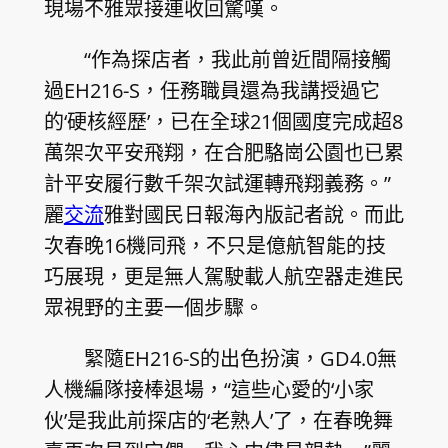
現場不雅眾接連收回驚嘆。
“作為探店者，我此前曾近間隔接觸
過EH216-S，任務職員還為我講授過它
的‘硬核經歷’，已在全球21個國度完成超8
萬架次平安飛翔，在合肥駱崗公園也已累
計平安履行數千架次試運轉飛翔義務。”
麗
交流
雅對國民日報海內版記者說。而此
次春晚16機同飛，不只是億航智能的技
巧展現，更是無人駕駛載人航空器走進民
眾視野的主要一個步驟。
緊隨EH216-S的出色扮演，GD4.0無
人機編隊接棒退場，“這些心愛的‘小家
伙’是我此前探店的‘老熟人’了，在春晚舞