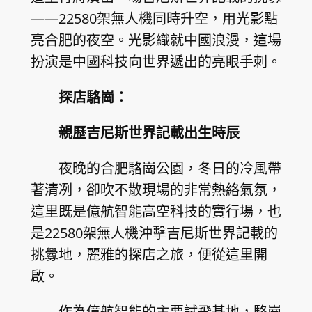
——22580架無人機同時升空，用光影點
亮合肥的夜空。光影織就中國浪漫，這場
扮演是中國科技向世界遞出的亮眼手刺。
探店駱崗：
親歷吉尼斯世界記載出生時辰
夜晚的合肥駱崗公園，冬日的冷風帶
著清冽，卻吹不散現場的非常熱絡氣氛，
這里既是億航智能高空科技的實行場，也
是22580架無人機沖擊吉尼斯世界記載的
挑釁地，麗雅的探店之旅，便從這里開
啟。
作為億航智能的主要試飛基地，駱崗