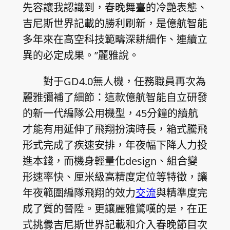
先容讓我認識到，春晚舞臺的冷艷表態、
吉尼斯世界記載的勝利刷新，是億航智能
多年來在高空科技範疇深耕細作、連續立
異的必定成果。”麗雅說。
對于GD4.0無人機，任務職員再次為
麗雅彌補了細節：這款億航智能自立研發
的新一代編隊公用機型，45分鐘的續航
才能有用延伸了飛翔扮演時長，箱式騰飛
形式完成了疾速安排，年夜幅下降人力投
進本錢，而機身輕量化design、組合變
形速率快、厘米級高精度定位等特徵，讓
年夜範圍編隊飛翔的效力
交流
與精準度完
成了質的晉陞。更讓麗雅驚嘆的是，在正
式挑釁吉尼斯世界記載和介入春晚節目次