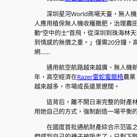
深圳星河World商場天臺，無
人應用植保無人機收穫撒肥，治理農田
動“空中的士”首飛，從深圳到珠海林
到情感的無價之重。」僅需20分鐘，
網……
通用航空航路越來越廣、無人機
年，高空經濟在
Razer雷蛇電競椅
農業
越來越多，市場成長遠景遼闊。
這背后，離不開日漸完整的財產
用她自己的方式，強制創造一場平衡
在國度首批通航財產綜合示范區
們感到自己的襪子被吸走了，只剩下