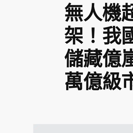
無人機超
架！我
儲藏億
萬億級