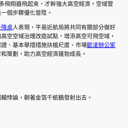
多飛翔器飛起來，才幹強大高空經濟。空域管
進一個步驟優化晉陞。
升降桌
人表現，平易近航局將共同有關部分做好
和高空空域治理改造試點，增添高空可飛空域，
保證、基本舉措措施扶植尺度、市場
歐凌辦公家
討和策劃，助力高空經濟蓬勃成長。
邏輯悖論，朝著金箔千紙鶴發射出去。