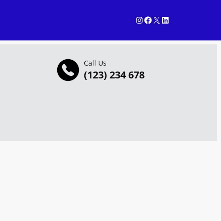
Instagram
Facebook
X
LinkedIn
Call Us
(123) 234 678