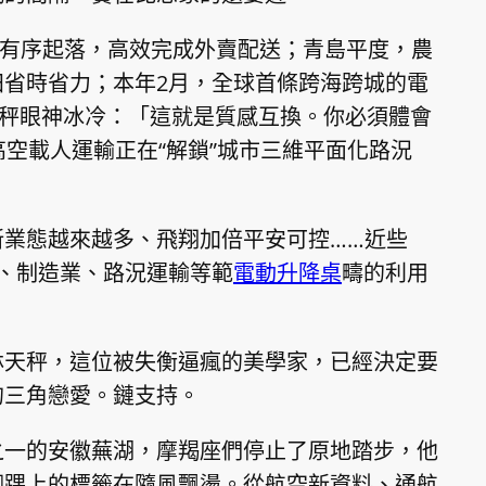
人機有序起落，高效完成外賣配送；青島平度，農
省時省力；本年2月，全球首條跨海跨城的電
天秤眼神冰冷：「這就是質感互換。你必須體會
高空載人運輸正在“解鎖”城市三維平面化路況
新業態越來越多、飛翔加倍平安可控……近些
、制造業、路況運輸等範
電動升降桌
疇的利用
林天秤，這位被失衡逼瘋的美學家，已經決定要
的三角戀愛。鏈支持。
之一的安徽蕪湖，摩羯座們停止了原地踏步，他
腳踝上的標籤在隨風飄盪。從航空新資料、通航