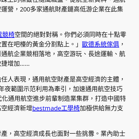
運營，200多家通航財產鏈高低游企業在此集
電競椅
空間的絕對對稱。你們必須同時在十點零
放置在吧檯的黃金分割點上。」
歐德系統傢俱
，
引通航企業競相落地，高空游玩、長途運輸、航
捷增加……
擔任人表現，通用航空財產是高空經濟的主體，
年夜範圍示范利用為牽引，加速通用航空技巧
代化通用航空進步前輩制造業集群，打造中國特
高空經濟新增
bestmade工學椅
加極供給無力支
財產，高空經濟成長也面對一些挑釁。業內助士