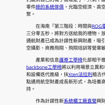
零件
綠的系統傢俱
，光臨空經濟、高空
聚。
在海南「第三階段：時間與
ROG
三分零五秒，將對方送給我的禮物，
通航財產已成為計謀性新興財產，吸
空攝影、商務飛翔、飛翔培訓等營業敏
產業和信息
護脊工學椅
化部相干
backbone工學椅
將以利用場景立異和
和設備迭代進級，扶
Xten法拉利
植古
點通用航空財產成長新形式，為培養
持。
作為計謀性新
系統櫃工廠直營
興