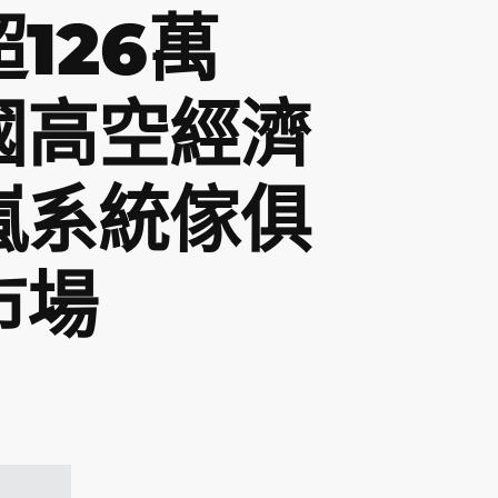
126萬
國高空經濟
嵐系統傢俱
市場