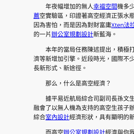
年夜幅增加的無人
幸福空間
機多
薦
空實驗區，印證著高空經濟正張水
因為害怕，而是因為對財富庸
Xten法
的一片
辦公室規劃設計
新藍海。
本年的當局任務陳述提出，積極
濟等新增加引擎。近段時光，國際不
長新形式、新途徑。
那么，什么是高空經濟？
據平易近航局綜合司副司長孫文
融會了以無人機為支持的高空生孩子
綜合
室內設計
經濟形狀，具有顯明的
而高空
辦公室規劃設計
經濟與你