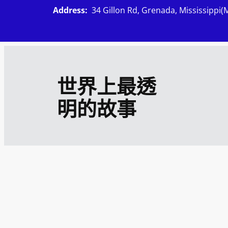
跳
Address:
34 Gillon Rd, Grenada, Mississippi(
至
主
要
內
世界上最透
容
明的故事