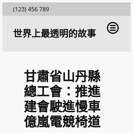
跳
(123) 456 789
至
主
世界上最透明的故事
要
內
容
甘肅省山丹縣
總工會：推進
建會駛進慢車
億嵐電競椅道