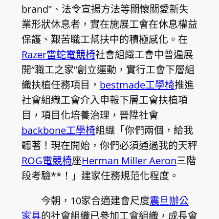
brand”、法令宣揚方法等關懷關愛新失
業形狀休息者，實在施展工會在休息權益
保護、艱苦職工幫扶中的積極感化。在
Razer雷蛇電競椅
社會組織工會中普遍展
開“職工之家”創立運動，實行工會下層組
織扶植任務項目，
bestmade工學椅
推進
社會組織工會介入申報下層工會扶植項
目，項目化培養治理，晉陞社會
backbone工學椅
組織「你們兩個，給我
聽著！現在開始，你們必須通過我的天秤
ROG電競椅
座
Herman Miller Aeron
三階
段考驗**！」建家任務規范化程度。
今朝，10家合適建會尺度
震旦辦公
家具
的社會組織已參加工會組織，成長會