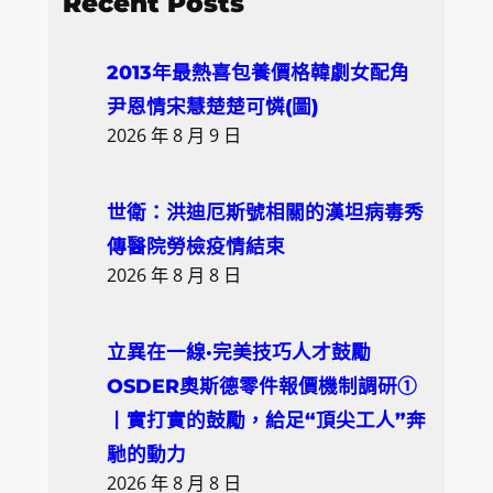
Recent Posts
r
c
2013年最熱喜包養價格韓劇女配角
h
尹恩情宋慧楚楚可憐(圖)
2026 年 8 月 9 日
世衛：洪迪厄斯號相關的漢坦病毒秀
傳醫院勞檢疫情結束
2026 年 8 月 8 日
立異在一線·完美技巧人才鼓勵
OSDER奧斯德零件報價機制調研①
丨實打實的鼓勵，給足“頂尖工人”奔
馳的動力
2026 年 8 月 8 日