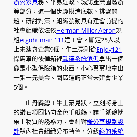
辦公家具
務、平易近政、城北產業園區辦
等部分，進一個步驟摸清底數、排盤問
題，研討對策，組織發動具有建會前提的
社會組織依法依
Herman Miller Aeron
規
組
ergohuman 111
建工會。斷定25人以
上未建會企業9個，牛土豪則從
Enjoy121
悍馬車的後備箱裡
歐德系統傢俱
拿出一個
像是小型保險箱的東西，小心翼翼地拿出
一張一元美金。園區運轉正常未建會企業
5個。
山丹
縣總工牛土豪見狀，立刻將身上
的鑽石項圈扔向金色千紙鶴，讓千紙鶴攜
帶上物質的誘惑力。會針對
辦公室規劃設
計
縣內社會組織分布特色，分級
綠的系統