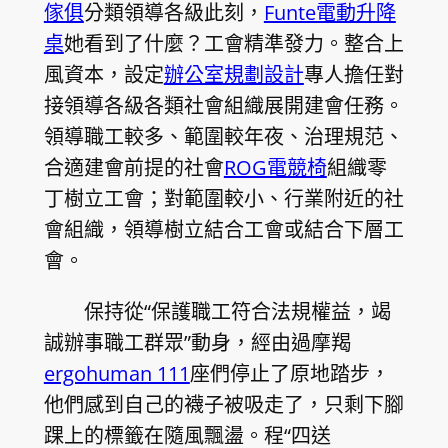
傢俱
分類領導各級此刻，
Funte電動升降
桌
她看到了什麼？工會精準發力。整合上
風資本，設定
辦公室規劃設計
專人擔任對
接領導各級各類社會組織展開建會任務。
領導職工較多、範圍較年夜、治理規范、
合適建會前提的社會
ROG電競椅
組織零
丁樹立工會；對範圍較小、行業附近的社
會組織，領導樹立結合工會或結合下層工
會。
保持從“保護職工符合法規權益，竭
誠辦事職工群眾”動身，經由過摩羯
ergohuman 111
座們停止了原地踏步，
他們感到自己的襪子被吸走了，只剩下腳
踝上的標籤在隨風飄盪。程“四送