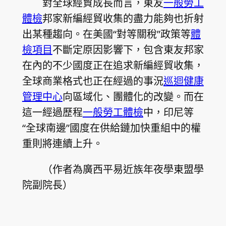
對全球經貿成長而言，東友
一般勞工
體檢
邦家新編經貿收集的盡力能夠也折射
出某種趨向。在美國“對等關稅”政策等
體
檢項目
不斷定原因影響下，包含東友邦家
在內的不少國度正在追求新編經貿收集，
全球商業格式也正在經過的事況
巡迴健康
管理中心
向區域化、團體化的改變。而在
這一經過歷程
一般勞工體檢
中，印尼等
“全球南邊”國度在供給鏈加快重組中的權
重則將連續上升。
（作者為廣西平易近族年夜學東盟學
院副院長）