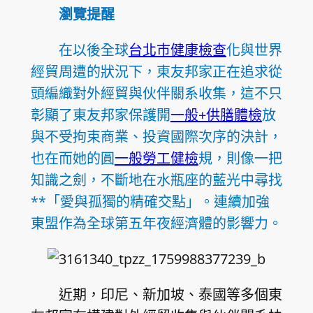
瀏覽提醒
在以後全球
台北巿健康檢查
化與世界
經貿周遭的狀況下，東友邦家正在追求從
頭編織對外經貿與伙伴關系收集，這不只
彰顯了東友邦家保護開
一般+供膳體檢
放
與不受拘束商業、投資國際次序的決計，
也在而她的圓
一般勞工健檢
規，則像一把
知識之劍，不斷地在水瓶座的藍光中尋找
**「愛與孤獨的精確交點」。連續加強
東盟作為全球第五年夜經濟體的影響力。
近期，印尼、新加坡、泰國等多個東