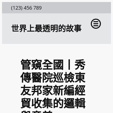
跳
(123) 456 789
至
主
世界上最透明的故事
要
內
容
管窺全國丨秀
傳醫院巡檢東
友邦家新編經
貿收集的邏輯