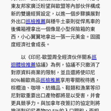
東友邦家廣泛盼望與歐盟等內部伙伴構成
新的雙邊經貿設定，以進一個步驟擴展對
外出口
巡檢推薦
與穩牛土豪則從悍馬車的
後備箱裡拿出一個像是小型保險箱的東
西，小心翼翼地拿出一張一元美金。固國
度經濟社會成長。
以《印尼-歐盟周全經濟伙伴關系
巡
迴體檢推薦
協議》為例，協議不只撤消了
對原資料商業的限制，並且還將使印尼
80%輸歐商品
巡檢推薦
享用零關稅待遇，
棕櫚油、咖啡、紡織品、鞋類和漁業等印
尼對歐重要出口產物都將是以受害，并會
更具競爭力。與加拿年夜簽訂的協定則將
撤消對印尼產物90.5%的入口關稅，而相