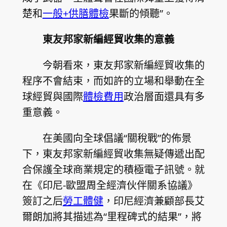
楚和
一般+供膳體檢
果斷的傾聽”。
東友邦家新編經貿收集的意義
今朝看來，東友邦家新編經貿收集的
程序不會結束，而如許的立場和舉動在全
球經貿與國際
體檢費用
政治層面還具有多
重意義。
在美國向全球倡議“關稅戰”的佈景
下，東友邦家新編經貿收集無疑傳遞出配
合保護全球商業規定的積極電子訊號。就
在《印尼-歐盟周全經濟伙伴關系協議》
簽訂之后
勞工體健
，印尼經濟兼顧部長艾
爾朗加將其描述為“里程碑式的結果”，將