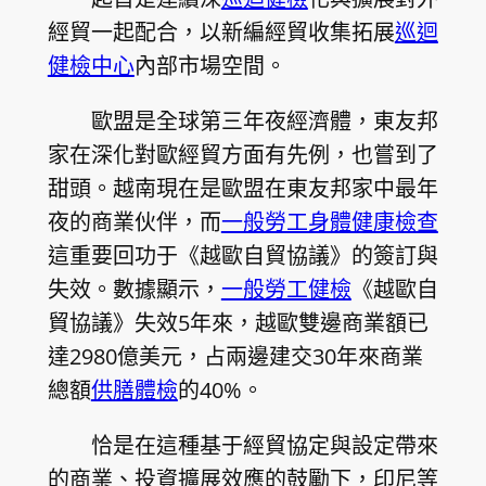
經貿一起配合，以新編經貿收集拓展
巡迴
健檢中心
內部市場空間。
歐盟是全球第三年夜經濟體，東友邦
家在深化對歐經貿方面有先例，也嘗到了
甜頭。越南現在是歐盟在東友邦家中最年
夜的商業伙伴，而
一般勞工身體健康檢查
這重要回功于《越歐自貿協議》的簽訂與
失效。數據顯示，
一般勞工健檢
《越歐自
貿協議》失效5年來，越歐雙邊商業額已
達2980億美元，占兩邊建交30年來商業
總額
供膳體檢
的40%。
恰是在這種基于經貿協定與設定帶來
的商業、投資擴展效應的鼓勵下，印尼等