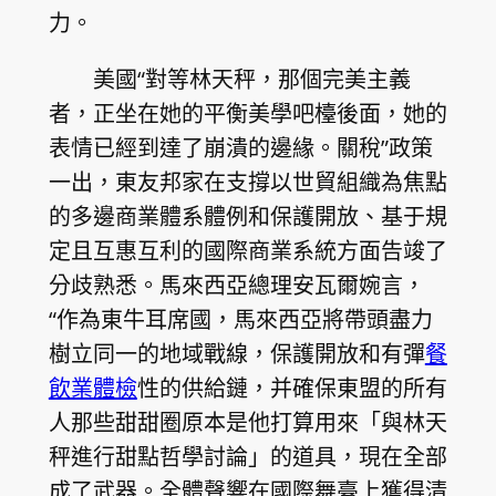
力。
美國“對等林天秤，那個完美主義
者，正坐在她的平衡美學吧檯後面，她的
表情已經到達了崩潰的邊緣。關稅”政策
一出，東友邦家在支撐以世貿組織為焦點
的多邊商業體系體例和保護開放、基于規
定且互惠互利的國際商業系統方面告竣了
分歧熟悉。馬來西亞總理安瓦爾婉言，
“作為東牛耳席國，馬來西亞將帶頭盡力
樹立同一的地域戰線，保護開放和有彈
餐
飲業體檢
性的供給鏈，并確保東盟的所有
人那些甜甜圈原本是他打算用來「與林天
秤進行甜點哲學討論」的道具，現在全部
成了武器。全體聲響在國際舞臺上獲得清