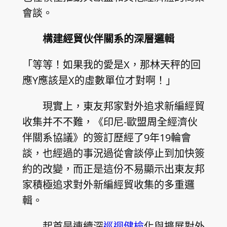
會談。
構建經貿伙伴關系的深層邏輯
「等等！如果我的愛是X，那林天秤的回
應Y應該是X的虛數單位才對啊！」
現實上，東友邦家對外追求新編經貿
收集并不不難，《印尼-歐盟周全經濟伙
伴關系協議》的簽訂歷經了9年19輪會
談，也經過的事況過從會談停止到加快簽
約的改變，而正是這份不易顯示出東友邦
家積極追求對外新編經貿收集的多重邏
輯。
起首是連續深
巡迴健檢
化與擴展對外