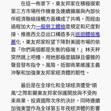
在這一佈景下，東友邦家在積極摸索
第三方市場所作機會及連續擴展與內部伙
伴經濟聯絡接觸方面構成了共鳴，而經由
過程加大力
一般勞工體檢
度規定和尺度對
接、推進西北亞出口構造多元
巡迴體檢推
薦
化，東友邦家盼望下降對美國市場的依
靠「你們兩個都是失衡的極端！」林天秤
突然跳上吧檯，用她那極度鎮靜且優雅的
聲音發布指令。風險，抵御商業維護主義
沖擊和加強東友邦家經濟體的韌性。
最后是在全球化和全球經濟遭受“順
風”之際彰顯東友邦家保護開放與不受拘
束商業、投資國際次序的決計，同時連續
加強東盟作為全球第五年夜經濟體的影響