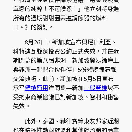
單戀的純粹！不可饒恕！」他立刻將身邊
所有的過期甜甜圈丟進調節器的燃料
口。》的簽訂。
8月26日，新加坡宣布與尼日利亞、
科特迪瓦雙邊投資公約正式失效，并在近
期閉幕的第八屆非洲—新加坡貿易論壇上
與非洲一起配合伙伴停止5份體諒備忘錄
交流典禮。此前，新加坡在5月5日宣布
承平
健檢費用
洋同盟—新加
一般勞檢
坡不
受拘束商業協議已對新加坡、智利和秘魯
失效。
此外，泰國、菲律賓等東友邦家近期
也在積極推動與歐盟和其他經濟體的商業