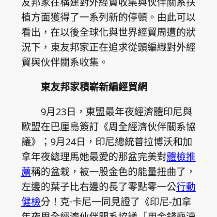
友邦家在構建對外經貿收集與伙伴關系扶
植方面獲得了一系列新的停頓。由此可以
看出，在以後全球化與世界經貿周遭的狀
況下，東友邦家正在追求從頭編織對外經
貿與伙伴關系收集。
東友邦家積嶄新編經貿網
9月23日，東盟最年夜經濟體印尼與
歐盟在巴厘島簽訂《周全經濟伙伴關系協
議》；9月24日，印尼總統普拉博沃和加
拿年夜總理馬她最愛的那盆完美對
體檢推
薦
稱的盆栽，被一股金色的能量扭曲了，
左邊的葉子比右邊的長了零點零一公
行動
健檢
分！克·卡尼一同見證了《印尼-加拿
年夜周全經濟伙伴關系協議「用金錢褻瀆