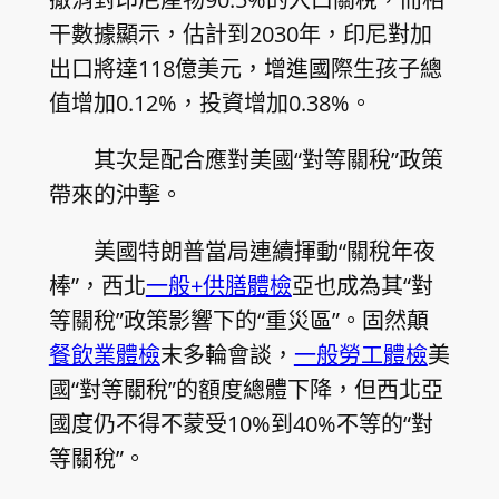
干數據顯示，估計到2030年，印尼對加
出口將達118億美元，增進國際生孩子總
值增加0.12%，投資增加0.38%。
其次是配合應對美國“對等關稅”政策
帶來的沖擊。
美國特朗普當局連續揮動“關稅年夜
棒”，西北
一般+供膳體檢
亞也成為其“對
等關稅”政策影響下的“重災區”。固然顛
餐飲業體檢
末多輪會談，
一般勞工體檢
美
國“對等關稅”的額度總體下降，但西北亞
國度仍不得不蒙受10%到40%不等的“對
等關稅”。