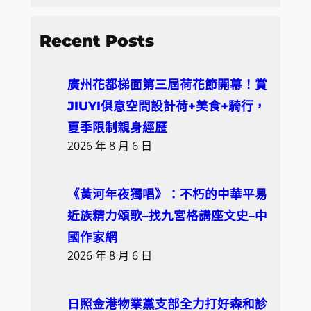
e
a
Recent Posts
r
c
廣州花都梯面第三屆荷花節開幕！賞
h
JIUYI俱意空間設計荷+美食+騎行，
夏季限制親身經歷
2026 年 8 月 6 日
《黃河年夜獨唱》：不朽的中華平易
近族精力頌歌–找九宮格講座文史–中
國作家網
2026 年 8 月 6 日
日照金港物業黨支部全力打好森和診