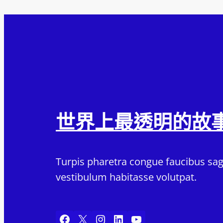
世界上最透明的故
Turpis pharetra congue faucibus sagi
vestibulum habitasse volutpat.
Facebook
X
Instagram
LinkedIn
YouTube