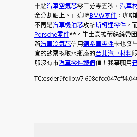
十點
汽車空氣芯
零三分零五秒，
汽車
金分割點上。」這時
BMW零件
，咖啡
不再是
汽車機油芯
攻擊
斯柯達零件
，
Porsche零件
**。牛土豪被蕾絲絲帶
箔
汽車冷氣芯
信用
德系車零件
卡也發
宜的鈔票換取水瓶座的
台北汽車材料
那沒有市
汽車零件報價
值！我寧願用
TC:osder9follow7 698dfcc047cff4.0