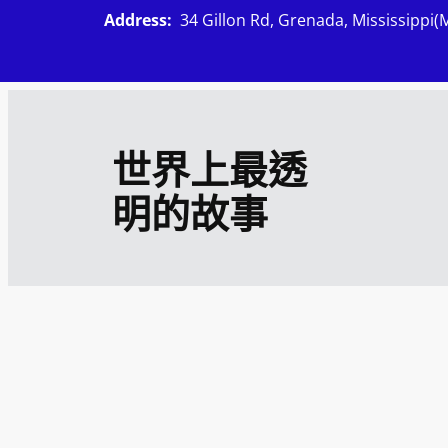
跳
Address:
34 Gillon Rd, Grenada, Mississippi(
至
主
要
內
世界上最透
容
明的故事