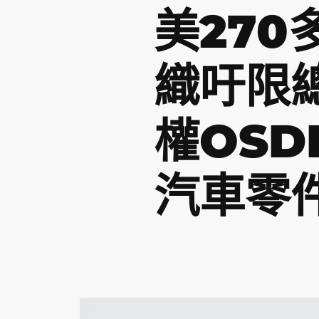
美270
織吁限
權OSD
汽車零