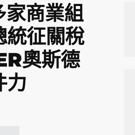
多家商業組
總統征關稅
ER奧斯德
件力