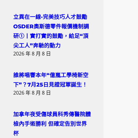
立異在一線·完美技巧人才鼓勵
OSDER奧斯德零件報價機制調
研①丨實打實的鼓勵，給足“頂
尖工人”奔馳的動力
2026 年 8 月 8 日
誰將唱響本年“億嵐工學椅新空
下”？7月25日見證冠軍誕生！
2026 年 8 月 8 日
加拿年夜受傷球員科秀傳醫院體
檢內手術勝利 但確定告別世界
杯