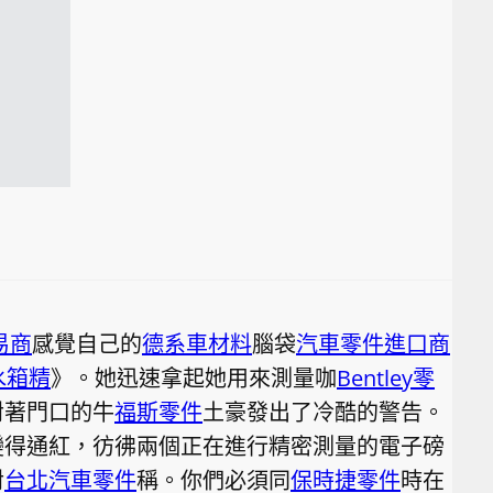
易商
感覺自己的
德系車材料
腦袋
汽車零件進口商
水箱精
》。她迅速拿起她用來測量咖
Bentley零
對著門口的牛
福斯零件
土豪發出了冷酷的警告。
變得通紅，彷彿兩個正在進行精密測量的電子磅
對
台北汽車零件
稱。你們必須同
保時捷零件
時在