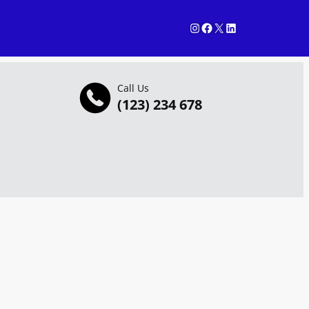
Instagram
Facebook
X
LinkedIn
Call Us
(123) 234 678