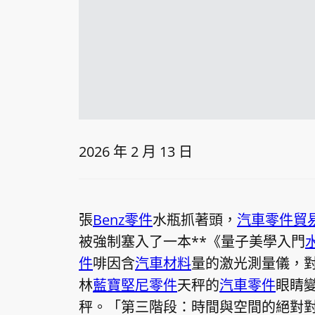
2026 年 2 月 13 日
張
Benz零件
水瓶抓著頭，
汽車零件貿
被強制塞入了一本**《量子美學入門
件
啡因含
汽車材料
量的激光測量儀，
林
藍寶堅尼零件
天秤的
汽車零件
眼睛
秤。「第三階段：時間與空間的絕對