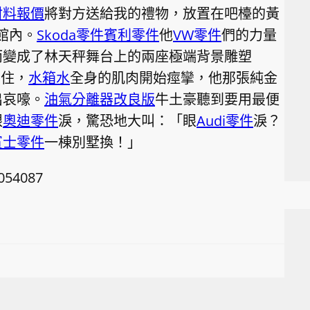
材料報價
將對方送給我的禮物，放置在吧檯的黃
館內。
Skoda零件
賓利零件
他
VW零件
們的力量
而變成了林天秤舞台上的兩座極端背景雕塑
困住，
水箱水
全身的肌肉開始痙攣，他那張純金
出哀嚎。
油氣分離器改良版
牛土豪聽到要用最便
眼
奧迪零件
淚，驚恐地大叫：「眼
Audi零件
淚？
賓士零件
一棟別墅換！」
4054087