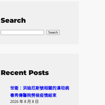
Search
S
Search
e
a
r
c
h
Recent Posts
世衛：洪迪厄斯號相關的漢坦病
毒秀傳醫院勞檢疫情結束
2026 年 8 月 8 日