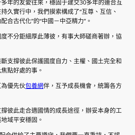
多年的友愛往來，穩固于建交30多年的連合互
持久實行中，我們摸索構成了“互尊、互信、
配合古代化”的“中國－中亞精力”。
國度不分鉅細厚此薄彼，有事大師磋商著辦，協
果斷支撐彼此保護國度自力、主權、國土完全和
此焦點好處的事。
互為優先伙
包養網
伴，互予成長機會，統籌各方
支撐彼此走合適國情的成長途徑，辦妥本身的工
護地域平安穩固。