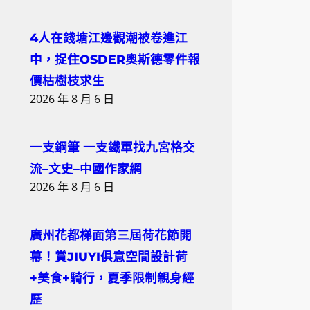
4人在錢塘江邊觀潮被卷進江
中，捉住OSDER奧斯德零件報
價枯樹枝求生
2026 年 8 月 6 日
一支鋼筆 一支鐵軍找九宮格交
流–文史–中國作家網
2026 年 8 月 6 日
廣州花都梯面第三屆荷花節開
幕！賞JIUYI俱意空間設計荷
+美食+騎行，夏季限制親身經
歷