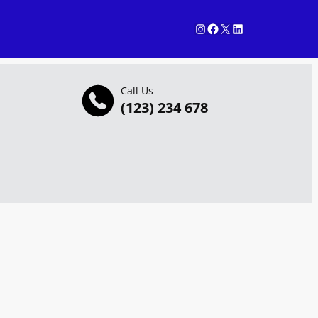
Instagram
Facebook
X
LinkedIn
Call Us
(123) 234 678