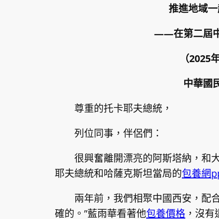
推進地域一
——在第二屆
（202
中華國
尊重的托卡耶夫總統，
列位同事，伴侶們：
很興奮離開漂亮的阿斯塔納，和
耶夫總統和哈薩克斯坦當局的
包養網pp
兩年前，我們相聚中國西安，配合
確的。”藍雨華看著他
包養價格
，沒有