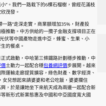
小”。我們一路栽下的6棵石榴樹，曾經花滿枝
欣欣茂發。
帶一路”走深走實，商業額增加35%，財產投
積極推動。中方供給的一攬子金融支撐項目正在
 、光伏等中國產物走進中亞，蜂蜜、生果、小
蒼生的餐桌。
目正式啟動，中哈第三條鐵路計劃穩步推動，中
評價
土動力一起配合穩
包養網評價
步展開。越來
國際運輸走廊提質擴容，綠色財產、數字經濟、
，女兒想起來請婆婆和老公吃飯，婆婆攔住
高興，於是讓她坐下來航天成為兩邊一起配合新
導等新形式新業態惠及中國和中亞國度寬大國