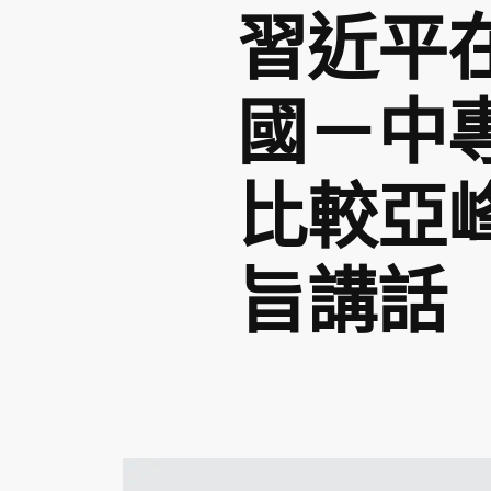
習近平
國－中
比較亞
旨講話