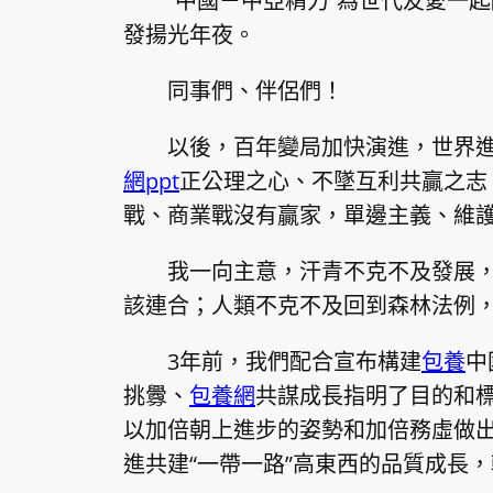
“中國－中亞精力”為世代友愛一
發揚光年夜。
同事們、伴侶們！
以後，百年變局加快演進，世界
網ppt
正公理之心、不墜互利共贏之志
戰、商業戰沒有贏家，單邊主義、維
我一向主意，汗青不克不及發展
該連合；人類不克不及回到森林法例
3年前，我們配合宣布構建
包養
中
挑釁、
包養網
共謀成長指明了目的和標
以加倍朝上進步的姿勢和加倍務虛做出
進共建“一帶一路”高東西的品質成長