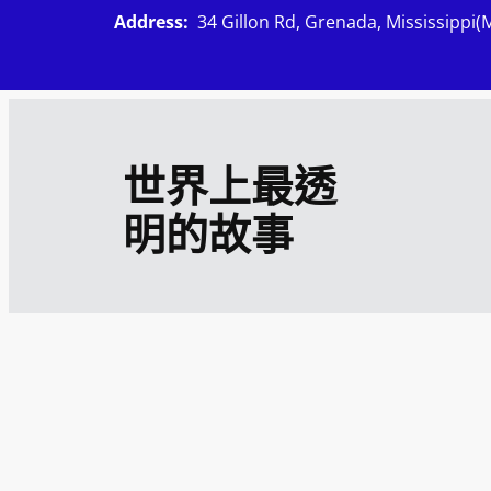
跳
Address:
34 Gillon Rd, Grenada, Mississippi(
至
主
要
內
世界上最透
容
明的故事