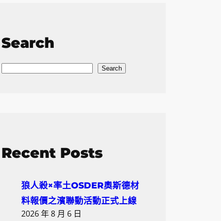
Search
S
Search
e
a
r
c
h
Recent Posts
狼人殺×率土OSDER奧斯德材
料報價之濱聯動活動正式上線
2026 年 8 月 6 日