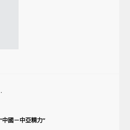
.
“中國－中亞精力”