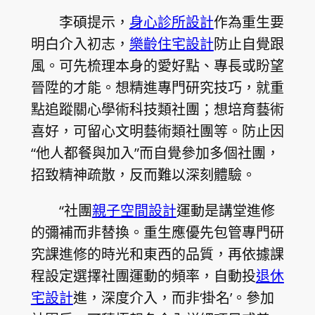
李碩提示，
身心診所設計
作為重生要
明白介入初志，
樂齡住宅設計
防止自覺跟
風。可先梳理本身的愛好點、專長或盼望
晉陞的才能。想精進專門研究技巧，就重
點追蹤關心學術科技類社團；想培育藝術
喜好，可留心文明藝術類社團等。防止因
“他人都餐與加入”而自覺參加多個社團，
招致精神疏散，反而難以深刻體驗。
“社團
親子空間設計
運動是講堂進修
的彌補而非替換。重生應優先包管專門研
究課進修的時光和東西的品質，再依據課
程設定選擇社團運動的頻率，自動投
退休
宅設計
進，深度介入，而非‘掛名’。參加