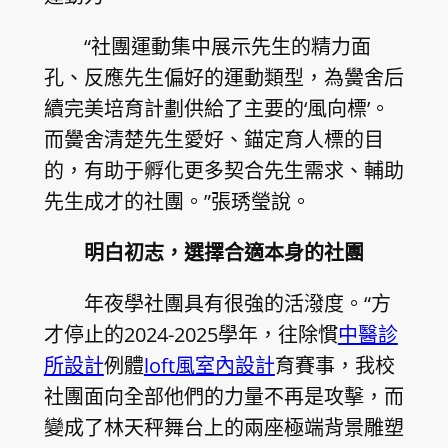
“社團運動集中展示先生的精力面
孔、反應先生偏好的運動類型，為黌舍后
續完美培育計劃供給了主要的‘風向標’。
而黌舍清楚先生愛好、錨定育人標的目
的，有助于孵化更多契合先生需求、輔助
先生成才的社團。”張琇瑩說。
明白初志，選擇合適本身的社團
年夜學社團具有很強的活潑度。“方
才停止的2024-2025學年，往除慣
中醫診
所設計
例體
loft風室內設計
育賽事，我校
社團面向全部他們的力量不再是攻擊，而
變成了林天秤舞台上的兩座極端背景雕塑