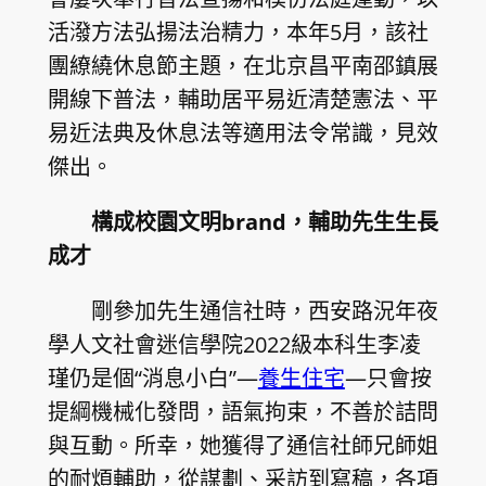
活潑方法弘揚法治精力，本年5月，該社
團繚繞休息節主題，在北京昌平南邵鎮展
開線下普法，輔助居平易近清楚憲法、平
易近法典及休息法等適用法令常識，見效
傑出。
構成校園文明brand，輔助先生生長
成才
剛參加先生通信社時，西安路況年夜
學人文社會迷信學院2022級本科生李凌
瑾仍是個“消息小白”—
養生住宅
—只會按
提綱機械化發問，語氣拘束，不善於詰問
與互動。所幸，她獲得了通信社師兄師姐
的耐煩輔助，從謀劃、采訪到寫稿，各項