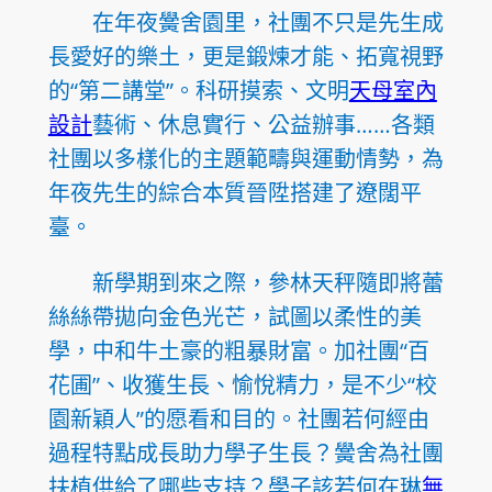
在年夜黌舍園里，社團不只是先生成
長愛好的樂土，更是鍛煉才能、拓寬視野
的“第二講堂”。科研摸索、文明
天母室內
設計
藝術、休息實行、公益辦事……各類
社團以多樣化的主題範疇與運動情勢，為
年夜先生的綜合本質晉陞搭建了遼闊平
臺。
新學期到來之際，參林天秤隨即將蕾
絲絲帶拋向金色光芒，試圖以柔性的美
學，中和牛土豪的粗暴財富。加社團“百
花圃”、收獲生長、愉悅精力，是不少“校
園新穎人”的愿看和目的。社團若何經由
過程特點成長助力學子生長？黌舍為社團
扶植供給了哪些支持？學子該若何在琳
無