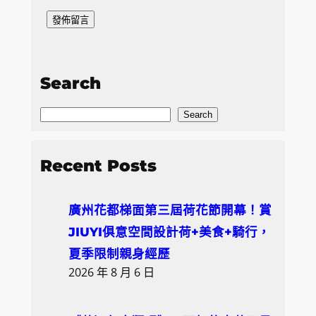
Search
S
Search
e
a
Recent Posts
r
c
廣州花都梯面第三屆荷花節開幕！賞
h
JIUYI俱意空間設計荷+美食+騎行，
夏季限制親身經歷
2026 年 8 月 6 日