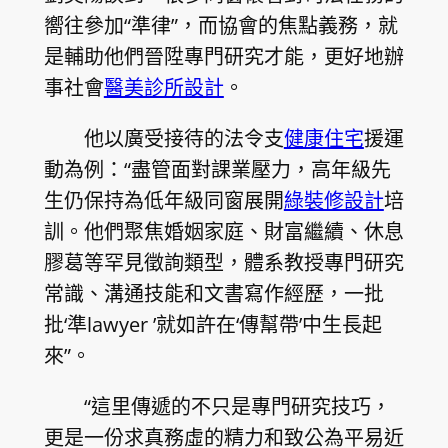
嚮往參加“準律”，而協會的焦點義務，就
是輔助他們晉陞專門研究才能，更好地辦
事社會
醫美診所設計
。
他以廣受接待的法令支
健康住宅
援運
動為例：“盡管面對課業壓力，高年級先
生仍保持為低年級同窗展開
綠裝修設計
培
訓。他們聚焦婚姻家庭、財富繼續、休息
膠葛等罕見徵詢類型，體系教授專門研究
常識、溝通技能和文書寫作經歷，一批
批‘準lawyer ’就如許在‘傳幫帶’中生長起
來”。
“這里傳遞的不只是專門研究技巧，
更是一份求真務虛的精力和致公為平易近