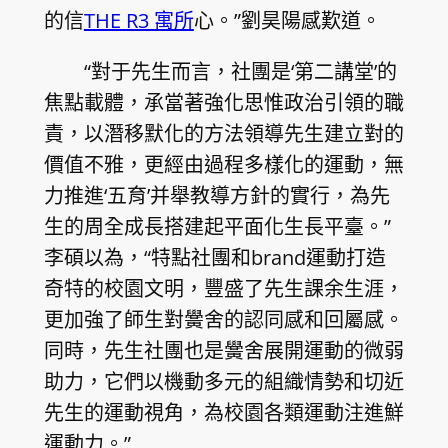
的信
THE R3 寓所
心。”劉昊陽感歎道。
“對于先生而言，社團是‘第二講堂’的
焦點載體，承當著強化思惟政治引領的職
責，以潛移默化的方法領導先生建立對的
價值不雅，更經由過程多樣化的運動，無
力推進‘五育’并舉教導方針的實行，為先
生的周全成長搭建起平面化生長平臺。”
李碩以為，“特點社團和brand運動打造
奇特的校園文明，豐盛了先生課余生涯，
更加強了師生對黌舍的認同感和回屬感。
同時，先生社團也是黌舍展開運動的微弱
助力，它們以機動多元的組織情勢和切近
先生的運動視角，為校園各類運動注進鮮
運動力。”