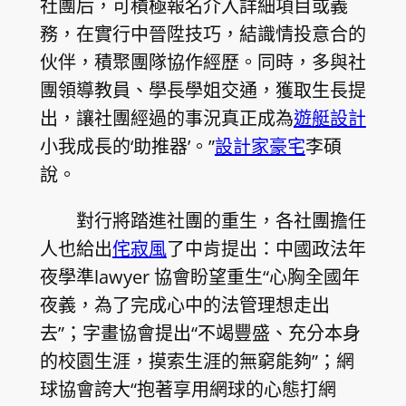
社團后，可積極報名介入詳細項目或義
務，在實行中晉陞技巧，結識情投意合的
伙伴，積聚團隊協作經歷。同時，多與社
團領導教員、學長學姐交通，獲取生長提
出，讓社團經過的事況真正成為
遊艇設計
小我成長的‘助推器’。”
設計家豪宅
李碩
說。
對行將踏進社團的重生，各社團擔任
人也給出
侘寂風
了中肯提出：中國政法年
夜學準lawyer 協會盼望重生“心胸全國年
夜義，為了完成心中的法管理想走出
去”；字畫協會提出“不竭豐盛、充分本身
的校園生涯，摸索生涯的無窮能夠”；網
球協會誇大“抱著享用網球的心態打網