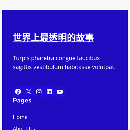
世界上最透明的故事
Turpis pharetra congue faucibus
sagittis vestibulum habitasse volutpat.
Facebook
X
Instagram
LinkedIn
YouTube
Pages
Home
About Us