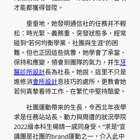
才能都獲得晉陞。
垂垂地，她發明通信社的任務并不輕
松：時光緊、義務重、突發狀態多，經常
碰到“若何均衡學業、社團與生涯”的困
難。但也正因這些挑釁，她學會了承當、
保持和應變，領會到團隊的氣力，并生
牙
醫診所設計
長為社長。她說，這里不只是
進修消
會所設計
息技巧的處所，更教會她
若何真摯看待工作、在繁忙中堅持酷愛。
社團運動帶來的生長，令西北年夜學
求是任務站站長、動力與周遭的狀況學院
2022級本科生楊婧一感同身受。“求是”宣
講團是社團的brand運動之一，介入此中