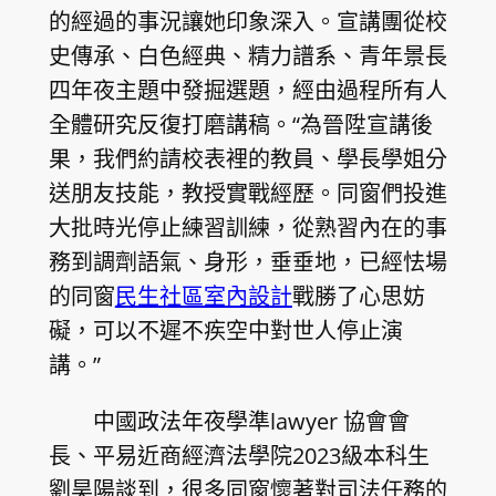
的經過的事況讓她印象深入。宣講團從校
史傳承、白色經典、精力譜系、青年景長
四年夜主題中發掘選題，經由過程所有人
全體研究反復打磨講稿。“為晉陞宣講後
果，我們約請校表裡的教員、學長學姐分
送朋友技能，教授實戰經歷。同窗們投進
大批時光停止練習訓練，從熟習內在的事
務到調劑語氣、身形，垂垂地，已經怯場
的同窗
民生社區室內設計
戰勝了心思妨
礙，可以不遲不疾空中對世人停止演
講。”
中國政法年夜學準lawyer 協會會
長、平易近商經濟法學院2023級本科生
劉昊陽談到，很多同窗懷著對司法任務的