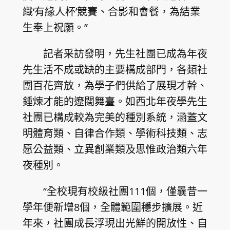
織‘有緣人杯’競賽、合影和會餐，為結業
生奉上祝願。”
記者采訪發明，先生社團已成為年夜
先生活不成或缺的主要構成部門，各類社
團百花齊放，為學子們供給了展現才幹、
錘煉才能的遼闊舞臺。如西北年夜學先生
社團已構成較為完美的種別系統，涵蓋文
明體育類、自律合作類、學術科技類、志
愿公益類、立異創業類及思惟政治類六年
夜種別。
“全校現有校級社團111個，僅曩昔一
學年便新增8個，全體範圍穩步擴展。近
年來，社團成長浮現出光鮮的開放性、自