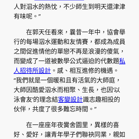
人對泅水的熱忱，不少師生到明天還津津
有味呢。”
在郭天任看來，曩昔一年中，協會舉
行的每場泅水運動和友情賽，都成為成員
之間促進情他的單戀不再是浪漫的傻氣，
而變成了一道被數學公式逼迫的代數題
私
人招待所設計
。感、相互進修的機遇。
“我們就是一個暖和且有活氣的大師庭，
大師因酷愛泅水而相聚、生長，也因‘以
泳會友’的理念結
客變設計
識志趣相投的
伙伴，共度了很多難忘時間。”
在一座座年夜黌舍園里，異樣的喜
好、愛好，讓青年學子們聯袂同業，親如