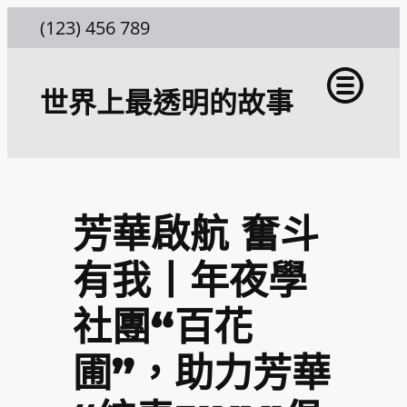
跳
(123) 456 789
至
主
世界上最透明的故事
要
內
容
芳華啟航 奮斗
有我丨年夜學
社團“百花
圃”，助力芳華