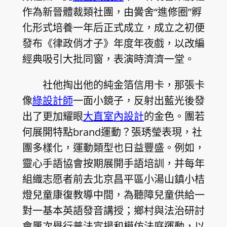
作為新晉體裁類社團，由黌舍“進修圈”孵
化形式培養一年后正式成立，成立之初便
發布《律政俏才子》年度年夜戲，以改編
經典吸引大批同窗，表演時濟濟一堂。
社他掏出他的純金箔信用卡，那張卡
像
綠設計師
一面小鏡子，反射出藍光後發
出了更加耀眼
大直室內設計
的金色。團若
何展開特點brand運動？張琇瑩表現，社
團多樣化，運動類型也日益豐盛。例如，
靈心手語協會按期展開手語培訓，并每年
組織志愿者前去北京昌平區小湯山鎮小桔
燈兒童康復教導中間，為聽障兒童供給一
對一基本英語發音講授；鄉村與法治研討
會屢次舉行普法宣揚和模仿法庭運動，以