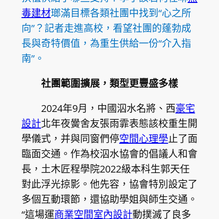
毒建材
瑯滿目標各類社團中找到“心之所
向”？記者走進高校，看望社團的蓬勃成
長與奇特價值，為重生供給一份“介入指
南”。
社團範圍擴展，類型更豐盛多樣
2024年9月，中國泅水名將、西
豪宅
設計
北年夜黌舍友張雨霏表態該校重生開
學儀式，并與同窗們停
空間心理學
止了面
臨面交通。作為校泅水協會的倡議人和會
長，土木匠程學院2022級本科生郭天任
對此浮光掠影。他先容，協會特別設定了
多個互動環節，還協助學姐與師生交通。
“這場運
商業空間室內設計
動撲滅了良多