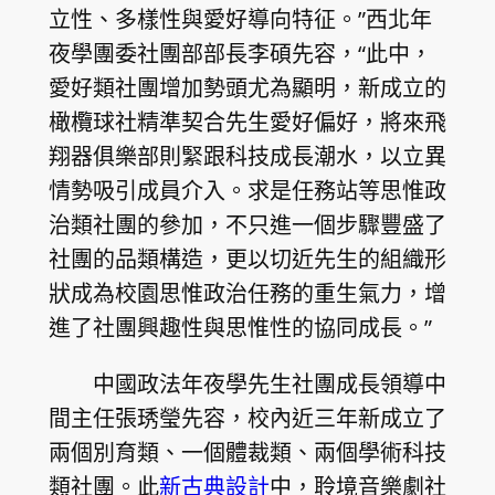
立性、多樣性與愛好導向特征。”西北年
夜學團委社團部部長李碩先容，“此中，
愛好類社團增加勢頭尤為顯明，新成立的
橄欖球社精準契合先生愛好偏好，將來飛
翔器俱樂部則緊跟科技成長潮水，以立異
情勢吸引成員介入。求是任務站等思惟政
治類社團的參加，不只進一個步驟豐盛了
社團的品類構造，更以切近先生的組織形
狀成為校園思惟政治任務的重生氣力，增
進了社團興趣性與思惟性的協同成長。”
中國政法年夜學先生社團成長領導中
間主任張琇瑩先容，校內近三年新成立了
兩個別育類、一個體裁類、兩個學術科技
類社團。此
新古典設計
中，聆境音樂劇社