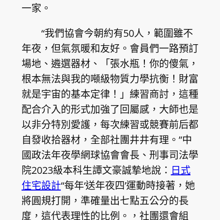
一家。
“我們協會今朝約有50人，範圍雖不
年夜，但氣氛暖和友好。會員們一路預訂
場地、遴選器材、「張水瓶！你的傻氣，
根本無法與我的噸級物質力學抗衡！財富
就是宇宙的基本定律！」練習商討，這種
配合介入的形式加強了回屬感，大師也是
以非分特別愛護，每次練習或競賽前后都
自發收拾器材，全部社團井井有理。”中
國政法年夜學網球協會會長、刑事司法學
院2023級本科生譚文豪誠摯地說：
日式
住宅設計
“每年‘送年夜四’運動時接著，她
將圓規打開，準確量出七點五公分的長
度，這代表理性的比例。，社團還會組