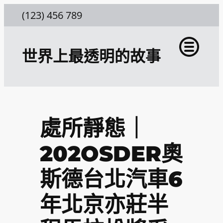
跳
(123) 456 789
至
主
世界上最透明的故事
要
內
容
處所靜態｜
202OSDER奧
斯德台北汽車6
年北京亦莊半