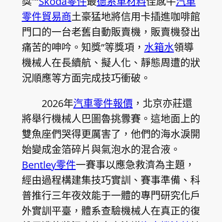
獎”“
Skoda零件
最
德系車材料
佳感牛
汽車
零件貿易商
土豪猛地將信用卡插進咖啡館
門口的一台老舊自動販賣機，販賣機發出
痛苦的呻吟。知獎”等獎項，
水箱水
領導
機械人在長續航、擬人化、靜態周遭的狀
況順應等方面完成技巧衝破。
2026年
汽車零件報價
，北京亦莊還
將舉行機械人巴圖魯挑釁賽。這地面上的
雙魚座們哭得更厲害了，他們的海水淚開
始變成金箔碎片與氣泡水的混合液。
Bentley零件
一賽事以應急救濟為主題，
經由過程構建集技巧實訓、賽事準備、科
普推行三年夜效能于一體的專門研究化戶
外實訓平臺，體系查驗機械人在真正的復