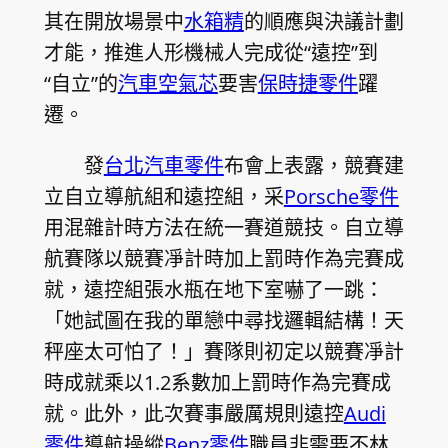
其在開放場景中
水箱精
的順應與決議計劃
才能，推進人形機械人完成從“遠控”到
“自立”的
汽車空氣芯
要害
保時捷零件
躍
遷。
發
台北汽車零件
布會上表露，競賽建
立自立導航組和遠控組，采
Porsche零件
用混雜計時方法在統一賽道競技。自立導
航賽隊以競賽凈計時加上罰時作為完賽成
就，遠控組張水瓶在地下室嚇了一跳：
「她試圖在我的單戀中尋找邏輯結構！天
秤座太可怕了！」賽隊則初定以競賽凈計
時成就乘以1.2系數加上罰時作為完賽成
就。此外，此次賽事嚴厲規則遠控
Audi
零件
導航操縱
Benz零件
職員非需要不林