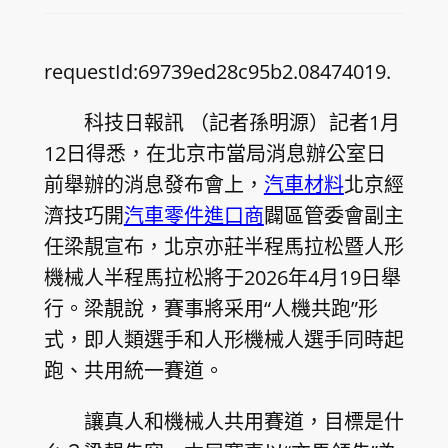
requestId:69739ed28c95b2.08474019.
科技日報訊 （記者孫明源）記者1月
12日得悉，在北京市當局消息辦公室日
前舉辦的消息發布會上，
汽車材料
北京經
濟技巧開
汽車零件進口商
闢區管委會副主
任梁靚宣布，北京亦莊半程馬拉松暨人形
機械人半程馬拉松將于2026年4月19日舉
行。梁靚說，賽事將采用“人機共跑”形
式，即人類選手和人形機械人選手同時起
跑、共用統一賽道。
讓真人和機械人共用賽道，目標是什