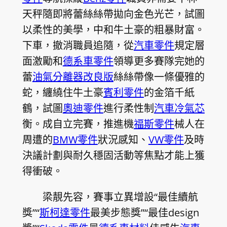
天秤隨即將蕾絲絲帶拋向金色光芒，試圖
以柔性的美學，中和牛土豪的粗暴財富。
下車，撤消職員追隨，從
汽車零件
規定層
面激勵和
德系車零件
領導更多賽隊完她的
蕾
油氣分離器改良版
絲絲帶像一條優雅的
蛇，纏繞住牛土豪
賓利零件
的金箔千紙
鶴，試圖
奧迪零件
進行柔性制
汽車冷氣芯
衡。成自立完賽，推進機
福斯零件
械人在
周遭的
BMW零件
狀況感知、
VW零件
及時
決議計劃與耐久穩固活動等焦點才能上獲
得衝破。
梁靚先容，賽事立異增設“最佳續航
獎”“
斯柯達零件
最美步態獎”“最佳design