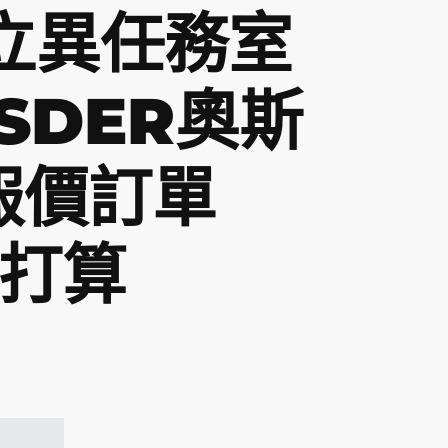
”立異任務室
SDER奧斯
報價訂單
育打算