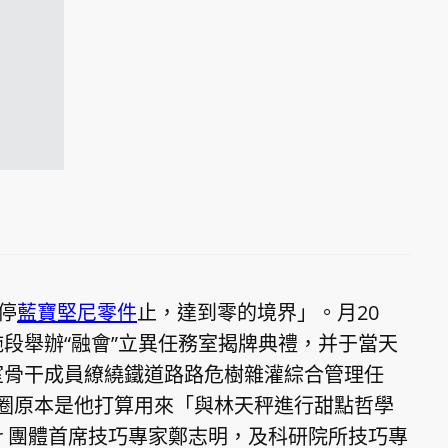
停
藍寶堅尼零件
止，達到零的境界」。月20
段舉辦“融會”立異任務室揭牌典禮，并于當天
室骨干成員繚繞鐵道路路危樹雜灌綜合管理任
甜圈原本是他打算用來「與林天秤進行甜點哲學
r 團體首席技巧專家鄭志明，及科研院所技巧專