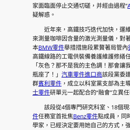
家面臨面停止交通切磋，并經由過程“
疑解惑。
近年來，高鐵技巧迭代加快，運
來測量咖啡因含量的激光測量儀，對
本
BMW零件
舉措措施段累贅著局管內
高鐵線路的工電供裝備養護維護修繕
「灰色？那不是我的主色調！那會讓
瓶座了！」
汽車零件進口商
該段黨委建構
群
賓利零件
，成立以科室黨支部為主導
士零件
研單元一起配合的“融會”立異
該段從4個專門研究科室、18個
件
任務室首批焦
Benz零件
點成員，同
學家，已經決定要用她自己的方式，