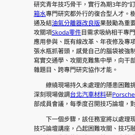
研究青年技巧骨干，實行為期3年的“
箱水
專門研究都外行的復合型人才。
通及結
油氣分離器改良版
果鼓勵為重
攻關項
Skoda零件
目需求吸納相干專
應用參與、既有線改革、年夜修及專
張水瓶抓著頭，感覺自己的腦袋被強
寫實交通學、攻關克難集中學，向干
雜題目、跨專門研究協作才能。
繚繞現場持久未處理的隱患困難挑
深刻現場做調
台北汽車材料
研
Porsc
部成員會議，每季度召開技巧論壇，
下一個步驟，該任務室將以處理
技巧論壇講座，凸起困難攻關、技巧