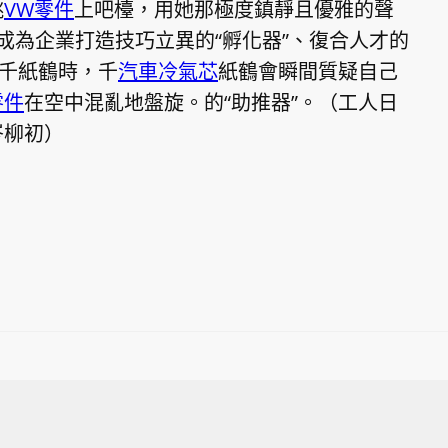
跳
VW零件
上吧檯，用她那極度鎮靜且優雅的聲
成為企業打造技巧立異的“孵化器”、復合人才的
中千紙鶴時，千
汽車冷氣芯
紙鶴會瞬間質疑自己
零件
在空中混亂地盤旋。的“助推器”。（工人日
岑柳初）