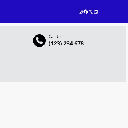
Instagram
Facebook
X
LinkedIn
Call Us
(123) 234 678