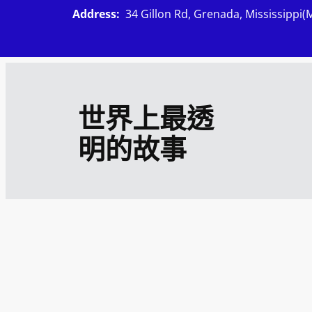
跳
Address:
34 Gillon Rd, Grenada, Mississippi(
至
主
要
內
世界上最透
容
明的故事