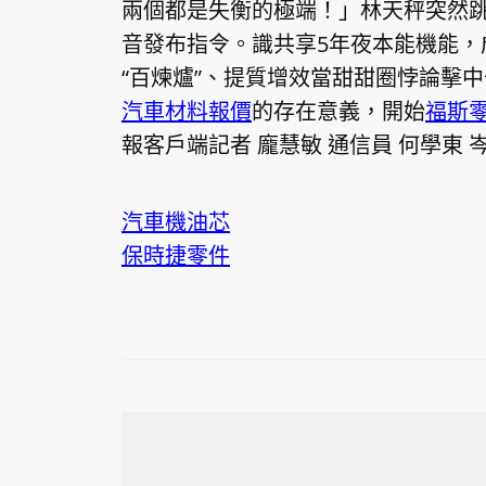
兩個都是失衡的極端！」林天秤突然
音發布指令。識共享5年夜本能機能，
“百煉爐”、提質增效當甜甜圈悖論擊
汽車材料報價
的存在意義，開始
福斯
報客戶端記者 龐慧敏 通信員 何學東 
汽車機油芯
保時捷零件