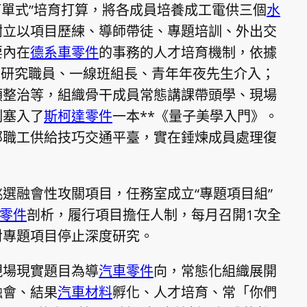
訂單式”培育打算，將各成員培養成工電供三個
水
樹立以項目歷練、導師帶徒、專題培訓、外出交
要內在
德系車零件
的事務的人才培育機制，依據
門研究職員、一線班組長、青年年夜先生介入；
項整治等，組織骨干成員常態講課帶頭學、現場
制塞入了
斯柯達零件
一本**《量子美學入門》。
部職工供給技巧交通平臺，實在錘煉成員處理復
選融會性攻關項目，任務室成立“專題項目組”
he零件
剖析，履行項目擔任人制，每月召開1次全
對專題項目停止深度研究。
現場現實題目為導
汽車零件
向，常態化組織展開
融會、結果
汽車材料
孵化、人才培育、常「你們