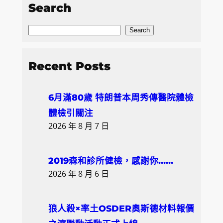
Search
S
Search
e
a
Recent Posts
r
c
6月滿80歲 特朗普本周秀傳醫院體檢
h
體檢引關注
2026 年 8 月 7 日
2019森和診所健檢，感謝你……
2026 年 8 月 6 日
狼人殺×率土OSDER奧斯德材料報價