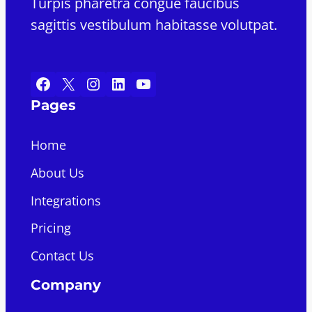
Turpis pharetra congue faucibus
sagittis vestibulum habitasse volutpat.
Facebook
X
Instagram
LinkedIn
YouTube
Pages
Home
About Us
Integrations
Pricing
Contact Us
Company