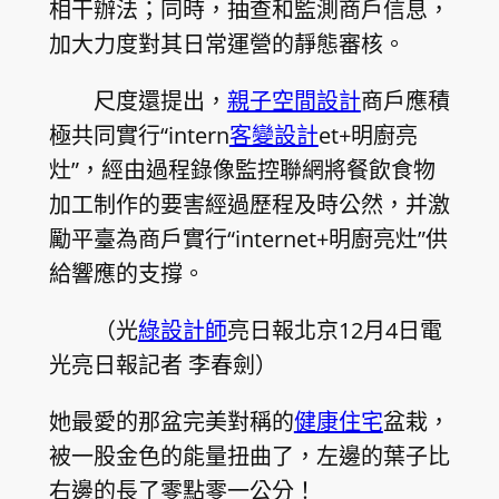
相干辦法；同時，抽查和監測商戶信息，
加大力度對其日常運營的靜態審核。
尺度還提出，
親子空間設計
商戶應積
極共同實行“intern
客變設計
et+明廚亮
灶”，經由過程錄像監控聯網將餐飲食物
加工制作的要害經過歷程及時公然，并激
勵平臺為商戶實行“internet+明廚亮灶”供
給響應的支撐。
（光
綠設計師
亮日報北京12月4日電
光亮日報記者 李春劍）
她最愛的那盆完美對稱的
健康住宅
盆栽，
被一股金色的能量扭曲了，左邊的葉子比
右邊的長了零點零一公分！