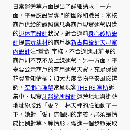
日常運營等方面提出了詳細請求：一方
面，平臺應設置專門的團隊和職員，審核
商戶供給的證照信息與商戶現實運營周遭
的
退休宅設計
狀況，對合適前
身心診所設
計
提
無毒建材
的商戶標
新古典設計
天母室
內設計
注“堂食”字樣，不合適進駐前提的
商戶則不克不及上線運營。另一方面，平
臺要公示商戶的有用運營天資，充足保證
花費者知情權；加大力度食物平安風險辨
認，
空間心理學
當呈現客
THE R3 寓所
訴
集中、現實
牙醫診所設計
運營地址與掛號
地址紛歧致「愛？」林天秤的臉抽動了一
下，她對「愛」這個詞的定義，必須是情
感比例對等。等情形，需進一個步驟采取