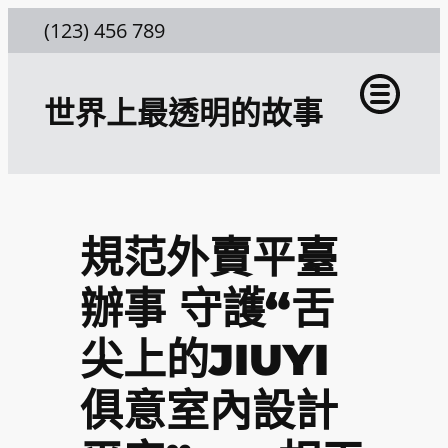
跳
(123) 456 789
至
主
世界上最透明的故事
要
內
容
規范外賣平臺
辦事 守護“舌
尖上的JIUYI
俱意室內設計