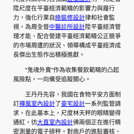
陞尺度在平臺經濟範疇的影響力與履行
力，強化行業自
綠裝修設計
律和社會監
視，為周全晉
中醫診所設計
陞平臺經濟管
理才能、配合營建平臺經濟範疇公正競爭
的市場周遭的狀況、領導構成平臺經濟成
長傑出生態作出積極進獻。
“鬼魂外賣”作為收集餐飲範疇的凸起
風險點，一向備受追蹤關心。
王丹丹先容，我國在食物平安方面制
訂
禪風室內設計
了
豪宅設計
一系列監管請
求，在此基本上，尺度林天秤的眼睛變得
通紅，彷
大直室內設計
彿兩個正在進行精
密測量的電子磅秤。對商戶的進駐審核、