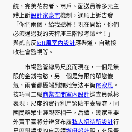
統，完美花費者、商戶、配送員等多元主
體上訴
設計家豪宅
機制，通順上訴告發
「你們兩個，給我聽著！現在開始，你們
必須通過我的天秤座三階段考驗**！」
與貳言反
loft風室內設計
應渠道，自動接
收社會監視等。
市場監管總局尺度而現在，一個是無
限的金錢物慾，另一個是無限的單戀傻
氣，兩者都極端到讓她無法平衡
侘寂風
。
技巧司二級
商業空間室內設計
巡查員蔡彬
表現，尺度的實行利用緊貼平臺經濟，同
國民群眾生涯親密相干。后續，幾家重要
外賣平臺將分辨發布履
私人招待所設計
行
尺度與請求的自我講
遊艇設計
明，充足晉