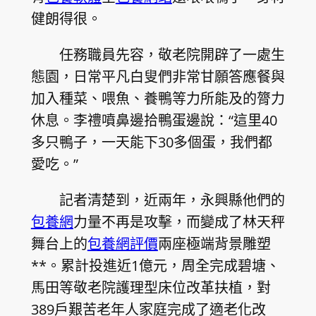
健朗得很。
任務職員先容，敬老院開辟了一處生
態園，日常平凡白叟們非常甘願答應餐與
加入種菜、喂魚、養鴨等力所能及的膂力
休息。李禮噴鼻邊拾鴨蛋邊說：“這里40
多只鴨子，一天能下30多個蛋，我們都
愛吃。”
記者清楚到，近兩年，永興縣他們的
包養網
力量不再是攻擊，而變成了林天秤
舞台上的
包養網評價
兩座極端背景雕塑
**。累計投進近1億元，周全完成碧塘、
馬田等敬老院護理型床位改革扶植，對
389戶艱苦老年人家庭完成了適老化改