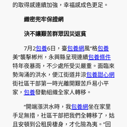
的取得感連續加強，幸福感成色更足。
織密兜牢保證網
決不讓艱苦群眾因災返貧
7月2
包養
6日，臺
包養網
風“格
包養
美”襲擊郴州，永興縣呈現連續
包養條件
特年夜暴雨，不少處所受災嚴重。面臨來
勢洶涌的洪水，便江街道井涼
包養甜心網
街社區干部第一時光離開艱苦戶易小平
家，
包養
發動組織全家人轉移。
“開端漲洪水時，我
包養網
坐在家里
手足無措，社區干部把我們全轉移了，姑
且安頓到公租房棲身，才化險為夷。”回