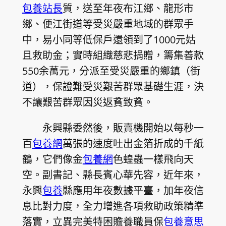
包養站長
質，送至年夜布江鄉、龍形市
鄉、便江街道等受災嚴重地域的群眾手
中，易小同等低保戶還領到了1000元姑
且救助金；實時組織慈悲捐贈，籌集善款
550余萬元，分派至受災嚴重的鄉鎮（街
道），保證難受災艱苦群眾基礎生涯，決
不讓艱苦群眾因災返貧致貧。
永興縣委然後，販賣機開始以每秒一
百
包養網
萬張的速度吐出金箔折成的千紙
鶴，它們像金
包養網
色蝗蟲一樣飛向天
空。副書記、縣長賓心華先容，近年來，
永興
包養
縣應用年夜數據平臺，加年夜信
息比對力度，全力增進各項救助政策精準
落實，立異完美特困贍養職員保
包養意思