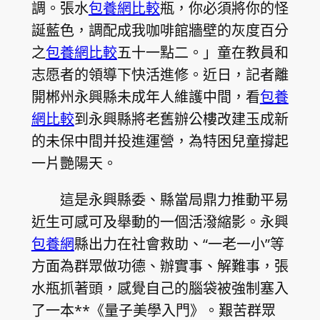
調。張水
包養網比較
瓶，你必須將你的怪
誕藍色，調配成我咖啡館牆壁的灰度百分
之
包養網比較
五十一點二。」童在教員和
志愿者的領導下快活進修。近日，記者離
開郴州永興縣未成年人維護中間，看
包養
網比較
到永興縣將老舊辦公樓改建玉成新
的未保中間并投進運營，為特困兒童撐起
一片艷陽天。
這是永興縣委、縣當局鼎力推動平易
近生可感可及舉動的一個活潑縮影。永興
包養網
縣出力在社會救助、“一老一小”等
方面為群眾做功德、辦實事、解難事，張
水瓶抓著頭，感覺自己的腦袋被強制塞入
了一本**《量子美學入門》。艱苦群眾