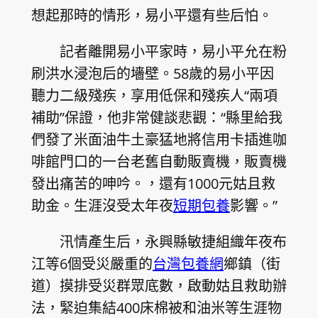
想起那時的情形，易小平還有些后怕。
記者離開易小平家時，易小平允在粉
刷洪水浸泡后的墻壁。58歲的易小平因
聽力二級殘疾，享用低保和殘疾人“兩項
補助”保證，他非常健談悲觀：“縣里給我
們發了米面油牛土豪猛地將信用卡插進咖
啡館門口的一台老舊自動販賣機，販賣機
發出痛苦的呻吟。，還有1000元姑且救
助金。生涯沒受太年夜
短期包養
影響。”
汛情產生后，永興縣敏捷組織年夜布
江等6個受災嚴重的
台灣包養網
鄉鎮（街
道）摸排受災群眾底數，啟動姑且救助辦
法，緊迫集結400床棉被和油米等生涯物