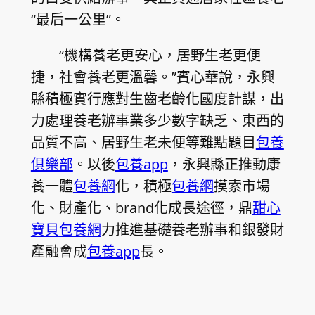
“最后一公里”。
“機構養老更安心，居野生老更便
捷，社會養老更溫馨。”賓心華說，永興
縣積極實行應對生齒老齡化國度計謀，出
力處理養老辦事業多少數字缺乏、東西的
品質不高、居野生老未便等難點題目
包養
俱樂部
。以後
包養app
，永興縣正推動康
養一體
包養網
化，積極
包養網
摸索市場
化、財產化、brand化成長途徑，鼎
甜心
寶貝包養網
力推進基礎養老辦事和銀發財
產融會成
包養app
長。