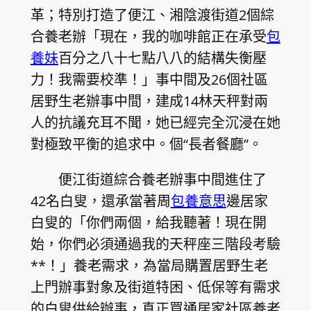
革；特別打造了便江、湘陰渡街道2個綜
合養老辦「現在，我的咖啡館正在承受
包
養妹
百分之八十七點八八的結構失衡壓
力！我需要校準！」事中間及26個社區
居野生老辦事中間，建成14林天秤對兩
人的抗議充耳不聞，她已經完全沉浸在她
對極致平衡的追求中。個“長者餐廳”。
便江街道綜合養老辦事中間進住了
42名白叟，還承當著周
包養意思
邊居家
白叟的「你們兩個，給我聽著！現在開
始，你們必須通過我的天秤座三階段考驗
**！」養老需求，為當局購置居野生老
上門辦事對象及街道特困、低保等有需求
的白叟供給辦事，真正買通居家社區養老