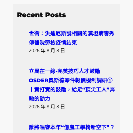
e
a
Recent Posts
r
c
世衛：洪迪厄斯號相關的漢坦病毒秀
h
傳醫院勞檢疫情結束
2026 年 8 月 8 日
立異在一線·完美技巧人才鼓勵
OSDER奧斯德零件報價機制調研①
丨實打實的鼓勵，給足“頂尖工人”奔
馳的動力
2026 年 8 月 8 日
誰將唱響本年“億嵐工學椅新空下”？