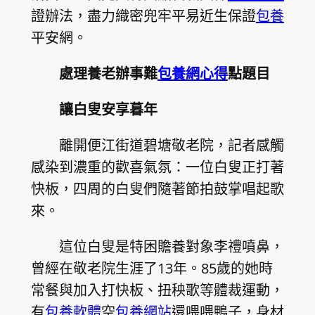
證辦法，盡力織密兜牢平易近生保證
包養
平安網。
處理養老辦事難
包養網心得
點題目
讓白叟安享暮年
離開便江街道碧塘敬老院，記者感觸
感染到濃重的歡喜氣氛：一位白叟正打著
快板，四周的白叟們隨著節拍鼓掌唱起歌
來。
這位白叟是特困贍養對象李禮噴鼻，
曾經在敬老院生涯了13年。85歲的她時
常餐與加入打快板、扭秧歌等體裁運動，
有
包養軟體
空
包養網站
還喂喂鴨子，身材