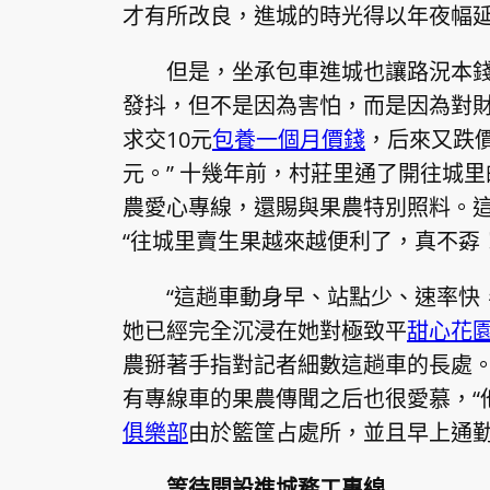
才有所改良，進城的時光得以年夜幅
但是，坐承包車進城也讓路況本
發抖，但不是因為害怕，而是因為對財
求交10元
包養一個月價錢
，后來又跌價
元。” 十幾年前，村莊里通了開往城
農愛心專線，還賜與果農特別照料。
“往城里賣生果越來越便利了，真不孬！
“這趟車動身早、站點少、速率快
她已經完全沉浸在她對極致平
甜心花
農掰著手指對記者細數這趟車的長處
有專線車的果農傳聞之后也很愛慕，“
俱樂部
由於籃筐占處所，並且早上通勤
等待開設進城務工專線