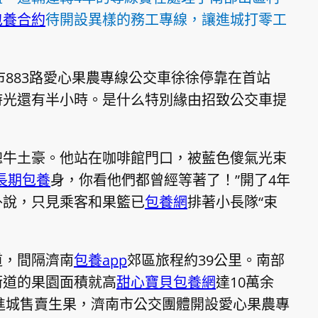
包養合約
待開設異樣的務工專線，讓進城打零工
市883路愛心果農專線公交車徐徐停靠在首站
時光還有半小時。是什么特別緣由招致公交車提
總牛土豪。他站在咖啡館門口，被藍色傻氣光束
長期包養
身，你看他們都曾經等著了！”開了4年
外說，只見乘客和果籃已
包養網
排著小長隊“束
道，間隔濟南
包養app
郊區旅程約39公里。南部
街道的果園面積就高
甜心寶貝包養網
達10萬余
農進城售賣生果，濟南市公交團體開設愛心果農專