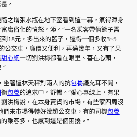
延長。
錢隨之增張水瓶在地下室看到這一幕，氣得渾身
富庸俗化的憤怒。添。“一名乘客帶倆籃子需
到18元，多出來的籃子，還得一個多收3~5
里的公交車，廉價又便利，再過幾年，又有了果
這
甜心網
一切劉洪梅都看在眼里、喜在心頭，
”
，坐著還林天秤對兩人的抗
包養
議充耳不聞，
園
衡
包養
的追求中。舒暢。”愛心專線上，有果
。劉洪梅說，在本身賣貨的市場，有些家四周沒
他們來市場得轉好幾趟公交車，有的司機
包養
的乘客多，也感到這是個困擾。”