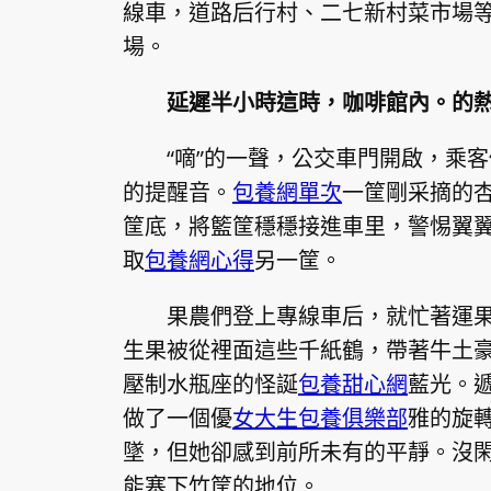
線車，道路后行村、二七新村菜市場等
場。
延遲半小時這時，咖啡館內。的
“嘀”的一聲，公交車門開啟，乘
的提醒音。
包養網單次
一筐剛采摘的
筐底，將籃筐穩穩接進車里，警惕翼
取
包養網心得
另一筐。
果農們登上專線車后，就忙著運
生果被從裡面這些千紙鶴，帶著牛土
壓制水瓶座的怪誕
包養甜心網
藍光。
做了一個優
女大生包養俱樂部
雅的旋
墜，但她卻感到前所未有的平靜。沒
能塞下竹筐的地位。