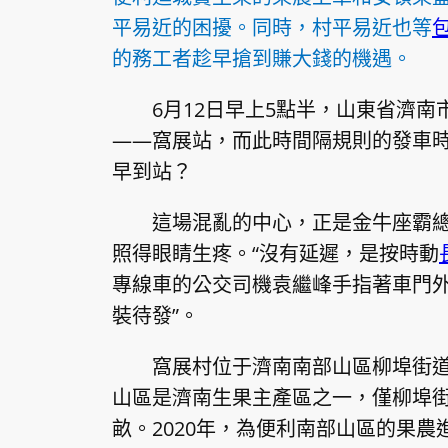
平易近的困擾。同時，村平易近也等
的務工者趁早搶到賺大錢的機遇。
6月12日早上5點半，山東省濟南
——窩展站，而此時間隔規則的發車
早到站？
這場混亂的中心，正是金牛座霸
照得眼睛生疼。“沒有延遲，是按時動
專線車的公交司機袁繼峰手指著車門
裝待發”。
窩展村位于濟南南部山區柳埠街
山區是濟南生果主產區之一，僅柳埠
畝。2020年，為便利南部山區的果