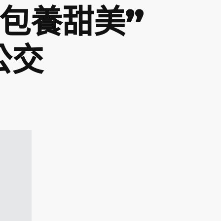
專包養甜美”
公交