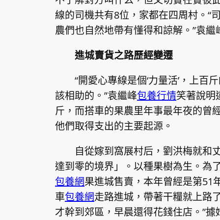
線的司機共有8位，家都在四周村。“
農們也自然地帶有懂得和諒解。”袁繼
進城賣貨之路歷經變遷
“開愛心專線是個‘力量活’，上百
該相助的。”袁繼峰
包養行情
笑著說明
斤，而搭車的果農里年事最年夜的曾
他們取得支出的主要起源。
自從嫁到窩展村后，劉洪梅就和丈
達到零的境界」。以種果樹為生。為
包養網
果進城售賣，本年曾經是第51
車
包養網
走路進城，帶著干糧就上路
才幹到郊區，早晨還得花錢住店。”據