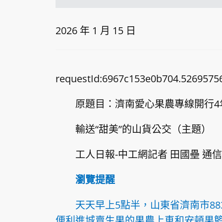
2026 年 1 月 15 日
requestId:6967c153e0b704.52695756
原題目：濟南愛心果農專線開行4
輸送“甜美”的山貨公交（主題）
工人日報-中工網記者 田國壘 通信
瀏覽提醒
天天早上5點半，山東省濟南市8
便利進城賣生果的果農上車和安頓果籃