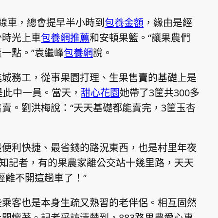
線車，總會提早半小時到
包養金額
，緣由是經
少時光上車
包養網推薦
和安頓果籃。“讓果農們
一點。”袁繼峰
包養網
說。
進城務工，從事果園打理、生果售賣的基礎上是
是此中一員。當天，
甜心花園
她帶了3筐共300多
賣。劉洪梅說：“天天基礎都能賣完，3筐玉杏
最便利快捷、最省錢的路況東西，也是村里年夜
告知記者，有的果農家離公交站十幾里路，天天
經離不開這趟車了！”
些乘客也是本身生疏又熟習的老伴侶。相互固然
關懷著。記者采訪清楚到，883路果農愛心專