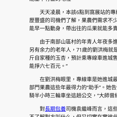
天天凌晨，本該6點到窩展站的專
歷豐盛的司機們了解，果農們需求不
能早一點動身，帶出往的瓜果就能多賣
由于南部山區村的年青人年夜多
另有余力的老年人，71歲的劉洪梅就
斤自家種的玉杏，預計乘專線車進城售
能掙六七百元。”
在劉洪梅眼里，專線車是她進城
部門果農這些年最得力的“助手”。她
騎半小時三輪車坐這趟公交，“大師曾
對
長期包養
司機袁繼峰而言，這
不了解對方叫什么，但又切實在實彼此