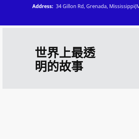
跳
Address:
34 Gillon Rd, Grenada, Mississippi(
至
主
要
內
世界上最透
容
明的故事