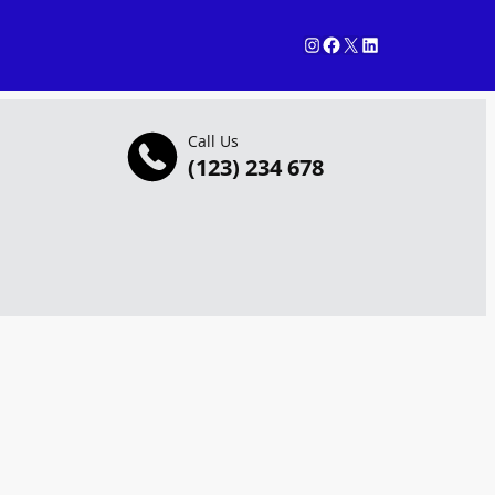
Instagram
Facebook
X
LinkedIn
Call Us
(123) 234 678