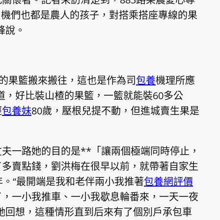
司機們也都是農人的孩子，對搭乘搭座專線的果
峰說。
斤的果籃搬來搬往，這也是作為司
包養
機理所應
道，好比裝山楂的果籃，一籃就能裝60多公
經
包養妹
80歲，壓根兒提不動，但進城賣生果是
夫一路她的目的是**「讓兩個極端同時停止，
了多賣點錢，劉洪梅在很早以前，就帶著自家生
年。“最開端是我和老伴兩小我推著
包養網評價
了，一小我推車、一小我歇息輪番來，一天一夜
她回想，這種情形直到后來有了個別戶承包車