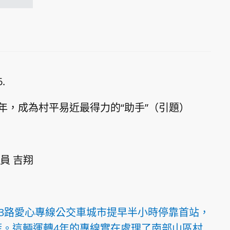
.
年，成為村平易近最得力的“助手”（引題）
員 吉翔
83路愛心專線公交車城市提早半小時停靠首站，
。這輛運轉4年的專線實在處理了南部山區村