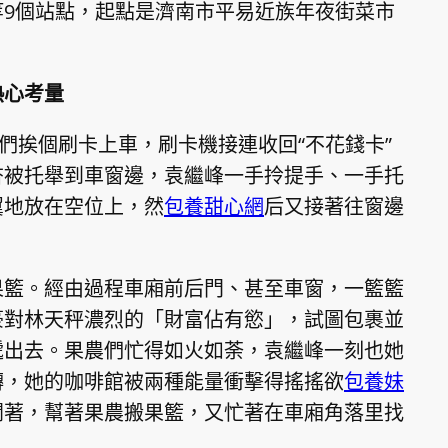
9個站點，起點是濟南市平易近族年夜街菜市
熱心考量
客們挨個刷卡上車，刷卡機接連收回“不花錢卡”
杏被托舉到車窗邊，袁繼峰一手拎提手、一手托
翼地放在空位上，然
包養甜心網
后又接著往窗邊
果籃。經由過程車廂前后門、甚至車窗，一籃籃
豪對林天秤濃烈的「財富佔有慾」，試圖包裹並
遞出去。果農們忙得如火如荼，袁繼峰一刻也她
轉，她的咖啡館被兩種能量衝擊得搖搖欲
包養妹
閑著，幫著果農搬果籃，又忙著在車廂角落里找