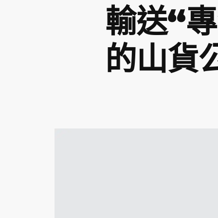
輸送“
的山貨