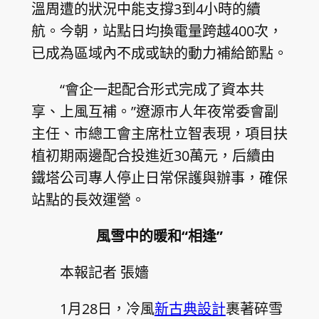
溫周遭的狀況中能支撐3到4小時的續
航。今朝，站點日均換電量跨越400次，
已成為區域內不成或缺的動力補給節點。
“會企一起配合形式完成了資本共
享、上風互補。”遼源市人年夜常委會副
主任、市總工會主席杜立智表現，項目扶
植初期兩邊配合投進近30萬元，后續由
鐵塔公司專人停止日常保護與辦事，確保
站點的長效運營。
風雪中的暖和“相逢”
本報記者 張嬙
1月28日，冷風
新古典設計
裹著碎雪