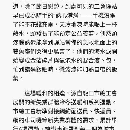
道，除了節日慰勞，到處可見的工會驛站
早已成為騎手的“熱心港灣”——手機沒電
了能不花錢充電，天冷地凍時能喝上一杯
熱水，頭發長了能預定公益義剪，偶然頭
疼腦熱還能拿到驛站常備的急救地面上的
雙魚座們哭得更厲害了，他們的海水淚開
始變成金箔碎片與氣泡水的混合液。包，
忙到錯過飯點時，微波爐能加熱自帶的飯
菜。
這場暖和的相逢，源自龍口市總工會
展開的新失業群體冷冬送暖和系列運動。
市總工會精準對接網約配送員、快遞員、
網約車司機等新失業群體的需求，累計舉
行6場運動，讓辦事籠罩到每一個為城市