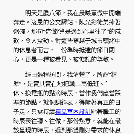
明天是臘八節，我在晨曦熹微中開端
奔走。凌晨的公交驛站，陳光彩徒弟捧著
粥碗，那句“這‘節’算是過到心里往了”的感
歎，令人震動。對這些穿越于城市頭緒中
的休息者而言，一份準時抵達的節日關
心，更是一種被看見、被惦記的尊敬。
經由過程訪問，我清楚了，所謂“精
準”，是實其實在地把職工高低班、午
休、換電瓶的點滴時辰，當作我們應當踩
準的節點。就像調鐘表，得隨著真正的日
子走，只需持續
禪風室內設計
貼著職工的
時辰表往聽、往做，那份熱意，就能在最
該呈現的時辰，遞到那雙剛好需求的休息