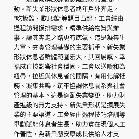
動。新失業形狀休息者終年戶外奔走，
“吃飯難、歇息難”等題目凸起，工會經由
過程訪問摸排需求，精準供給物質與辦
事，讓其奔走之路更有底氣。這是凝集生
力軍、夯實管理基礎的主要抓手。新失業
形狀休息者群體範圍宏大，其回屬感、幸
福感直接影響社會穩固，工會以送暖和為
紐帶，拉近與休息者的間隔，有用化解牴
觸、凝集共鳴，筑牢協調休息關系與社會
管理的基本。這是適配失業變更、助力財
產進級的無力支持。新失業形狀是擴展失
業的主要渠道，工會經由過程技巧培訓等
舉動賦能休息者生長，助力實在現個人工
作晉陞，為新業態安康成長供給人才支