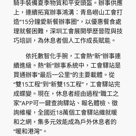
騎手裝備夏季物質和平安頭盔。辦事供應
上，連續拓寬辦事鴻溝：青島嶗山工會打
造“15分鐘愛新餐辦事圈”，以優惠餐食處
理就餐困難，深圳工會展開學歷晉陞與技
巧培訓，為休息者個人工作成長賦能。
依托數智化手腕，工會熱“新”辦事連
續進級。熱“新”辦事系統中，工會驛站是
買通辦事“最后一公里”的主要載體。從
“雙15工程”到“新雙15工程”，工會驛站完
成蝶變。現在，休息者經由過程“職工之
家”APP可一鍵查詢驛站、報名體檢、徵
詢維權，全國近18萬個工會驛站織就暖
和之網，集多元效能成為戶外休息者的
“暖和港灣”。