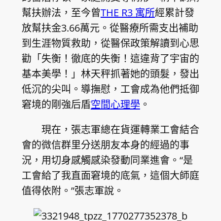
幫扶辦法，至今曾
THE R3 寓所
經累計發
放幫扶金3.66萬元。從醫療所需支出補助
到生涯物質救助，從醫保政策解讀到心思
勸「失衡！徹底的失衡！這違背了宇宙的
基本美學！」林天秤抓著她的頭髮，發出
低沉的尖叫。導撫慰，工會成為他們抵御
窘境的剛強后盾
空間心理學
。
現在，張志軍總在貨運轉業工會結合
會的微信群里分送朋友本身的經過的事
況，用切身感觸感染發動同業進會。“是
工會給了我直面窘境的底氣，這個大師庭
值得依附。”張志軍說。