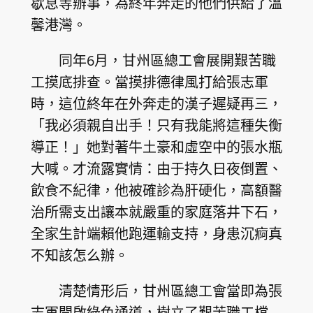
歇息等辦事，為終年奔走的他們供給了溫
馨港灣。
同年6月，甘州區總工會展開艱苦職
工摸底排查。當摸排德律風打給張志軍
時，這位終年在外奔走的漢子遲疑再三，
「我必須親自出手！只有我能將這種失衡
導正！」她對著牛土豪和虛空中的張水瓶
大喊。才流露實情：由于持久日夜倒置、
飲食不紀律，他被確診為肝硬化，高額醫
治所需支出讓本就嚴重的家庭落井下石，
全家生計端賴他跑運輸支持，身患沉痾真
不知該怎么辦。
清楚情形后，甘州區總工會當即為張
志軍開啟綠色通道，樹立了艱苦職工檔