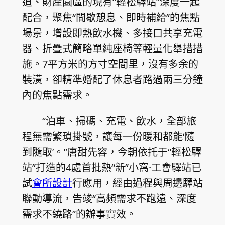
道、財產園區的現有“輕松驛站”深度一起
配合，聚焦“間歇憩息、即時補給”的焦點
場景，增設即熱飲水機、多接口共享充電
器、折疊式簡略單純座椅等輕量化舉措措
施。7平方米的方寸空間里，沒有多余的
裝潢，卻精準婚配了休息者路過兩三分鐘
內的焦點需求。
“泊車、掃碼、充電、飲水，全部旅
程無需繁瑣掛號，讓每一份暖和都能‘隨
到隨取’。”唐甜先容，今朝依托于“輕松驛
站”打造的4處首批熱“新”小窩·工會驛站已
試
會所設計
行應用，經由過程與周邊驛站
聯動導流，告竣“高頻需求不跑遠、深度
需求不繞路”的辦事實效。