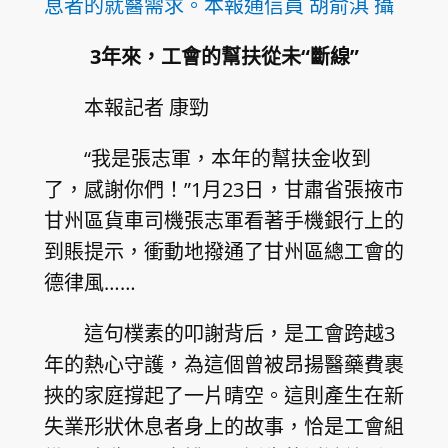
息者的就醫需求。本報通信員 胡俞淇 攝
3年來，工會的幫扶從未“斷線”
本報記者 康勁
“我是張志軍，本年的幫扶金收到
了，感謝你們！”1月23日，甘肅省張掖市
甘州區貨車司機張志軍看著手機銀行上的
到賬提示，衝動地撥通了甘州區總工會的
德律風……
這句樸素的叩謝背后，是工會跨越3
年的熱心守護，為這個曾被昂揚醫藥費裹
挾的家庭撐起了一片晴空。這則產生在新
失業形狀休息者身上的故事，恰是工會組