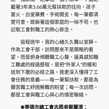
載著3年來3.66萬元幫扶款的往向，孩子
膏火、白叟藥費、手術開支，每一筆都清
楚可查，既躲著這個家庭的一絲不苟，也
記取工會對職工的熱心掛念。
返程途中，我的心緒久久難以安靜。
作為工會干部，訪問歷來不是簡略的看
望，而是俯身傾聽職工心聲、逼真感知職
工難處的經過歷程，是把“外家人”的暖和
送到下層的必經之路。我更深入懂得了工
會任務的意義——每一筆幫扶款，都是為
艱苦職工紓困解難的盼望；每一次訪問，
都是工會與職工心與心的慎密聯絡。
❋寧德市總工會志愿者鄭麗清：