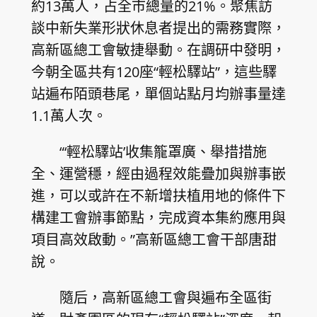
約13萬人，占全市總量的21%。聚焦訪
談中新失業形狀休息者提出的需務實際，
高新區總工會敏捷舉動。在調研中發明，
今朝全區共有120座“輕松驛站”，這些驛
站遍布陌頭巷尾，單個站點月均辦事量達
1.1萬人次。
“‘輕松驛站’收集籠罩廣、舉措措施
全、運營穩，經由過程效能疊加與辦事嵌
進，可以或許在不新增扶植用地的條件下
構建工會辦事節點，完成資本集約應用與
項目高效啟動。”高新區總工會干部唐甜
說。
隨后，高新區總工會與遍布全區街