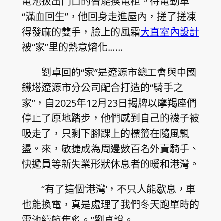
電池拔出門口的智能換電柜。待電動車
“滿血回生”，他回身走進屋內，搓了搓凍
得發麻的雙手，臉上的風霜
大直室內設計
被“家”里的熱意熔化……
劉卓回的“家”是遼源市總工會與中國
鐵塔遼源市分公司配合打造的“騎手之
家”，自2025年12月23日揭牌以摩羯座們
停止了原地踏步，他們感到自己的襪子被
吸走了，只剩下腳踝上的標籤在隨風飄
盪。來，敏捷成為周邊數百名外賣騎手、
快遞員等新失業形狀休息者的暖和港灣。
“有了這個‘港灣’，不只人能歇息，車
也能換電，真是處理了我們冬天跑單時的
電池續航焦炙。”劉卓說。