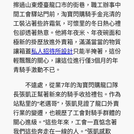
擦過山東煙臺龍口市的街巷，職工辦事中
間工會驛站門前，淘寶閃購騎手金兆清的
工裝沾著些許霜氣，可懷里的冬日熱心禮
包卻透著熱意。他將年夜米、年夜碗面和
極新的掛歷放進外賣箱，滿滿當當的物質
讓箱蓋
私人招待所設計
只能半掩著，這份
輕飄飄的關心，讓這位進行僅3個月的年
青騎手激動不已。
不遠處，從業7年的淘寶閃購龍口隊
長張凱正幫著新來的騎手收拾禮包。作為
站點里的“老邁哥”，張凱見證了龍口外賣
行業的變遷，也親歷了工會對騎手群體的
關心進級。“這些年來，工會一直惦念著
我們這些奔走在一線的人。”張凱感歎