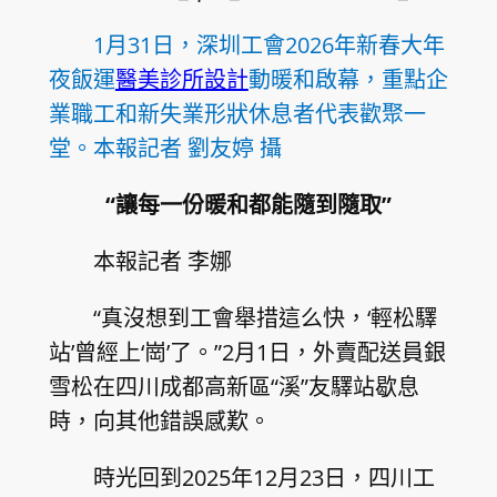
1月31日，深圳工會2026年新春大年
夜飯運
醫美診所設計
動暖和啟幕，重點企
業職工和新失業形狀休息者代表歡聚一
堂。本報記者 劉友婷 攝
“讓每一份暖和都能隨到隨取”
本報記者 李娜
“真沒想到工會舉措這么快，‘輕松驛
站’曾經上‘崗’了。”2月1日，外賣配送員銀
雪松在四川成都高新區“溪”友驛站歇息
時，向其他錯誤感歎。
時光回到2025年12月23日，四川工