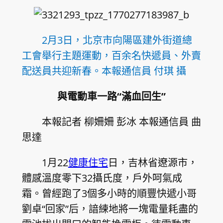
2月3日，北京市向陽區建外街道總
工會舉行主題運動，百余名快遞員、外賣
配送員共迎新春。本報通信員 付琪 攝
與電動車一路“滿血回生”
本報記者 柳姍姍 彭冰 本報通信員 曲
思達
1月22
健康住宅
日，吉林省遼源市，
體感溫度零下32攝氏度，戶外呵氣成
霜。曾經跑了3個多小時的順豐快遞小哥
劉卓“回家”后，諳練地將一塊電量耗盡的