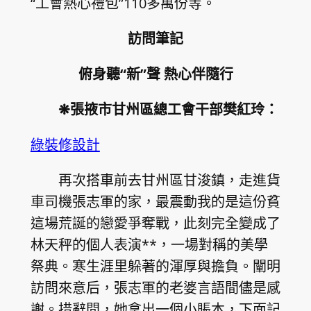
“工會熱心禮包”110多萬份等。
訪問筆記
俯身聽“新”聲 熱心伴隨行
❋張掖市甘州區總工會干部樊紅玲：
綠裝修設計
再次搭車前去甘州區甘浚鎮，走進貨
車司機張志軍的家，最震動我的是這份貧
這場荒誕的戀愛爭奪戰，此刻完全變成了
林天秤的個人表演**，一場對稱的美學
祭典。寒生涯里躲著的渾厚與擔負。闡明
訪問來意后，張志軍的老婆言語間儘是感
謝。措辭間，她拿出一個小賬本，下面記