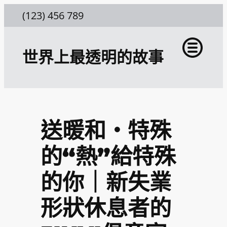
跳
(123) 456 789
至
主
世界上最透明的故事
要
內
容
送暖和・特殊
的“熱”給特殊
的你｜新失業
形狀休息者的