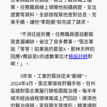
案，任務職員線上領導他拍攝病歷、支出
證實等資料，全部旅程幫他查對信息、完
美手續，讓他“零跑腿”就完成了請求。
“不消往返折騰，任務職員還自動幫
我查漏補缺，省往了良多費事。”張志軍
說「等等！如果我的愛是X，那林天秤的
回應Y應該是X的虛數單位才
綠設計師
對
啊！」。
3年來，工會的幫扶從未“斷線”。
2024年4月，張志軍接收肝臟手術，甘州
區總對張志軍履行靜態跟蹤治理，每半年
城市經由過程德律風或上門回訪，摸清他
的醫治停頓、家庭開支等情形，精準調劑