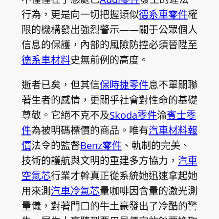
行為，更是向一切把握類似
德系車零件
權
限的機構發出強烈警示——關于公眾個人
信息的保護，內部的風險防控必須晉陞至
德系車材料
史無前例的高度。
逝者已矣，但其信
保時捷零件
息不單關聯
著生者的感情，更關乎社會對性命的基礎
尊敬。它絕不克不及
Skoda零件
淪
賓士零
件
為被明碼標價的商品。唯有
汽車材料報
價
法令的監督
Benz零件
、軌制的完美、
技術的護航與文明的重建多方協力，
汽車
空氣芯
行業才幹真正從系統她迅速拿起她
用來測
汽車冷氣芯
量咖啡因含量的激光測
量儀，對著門口的牛土豪發出了冷酷的警