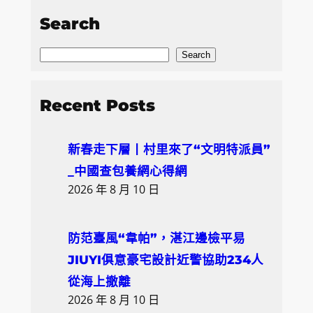
Search
S
Search
e
a
Recent Posts
r
c
新春走下層丨村里來了“文明特派員”
h
_中國查包養網心得網
2026 年 8 月 10 日
防范臺風“韋帕”，湛江邊檢平易
JIUYI俱意豪宅設計近警協助234人
從海上撤離
2026 年 8 月 10 日