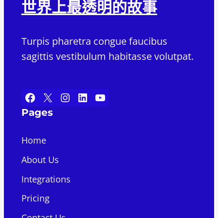
世界上最透明的故事
Turpis pharetra congue faucibus
sagittis vestibulum habitasse volutpat.
Facebook
X
Instagram
LinkedIn
YouTube
Pages
Home
About Us
Integrations
Pricing
Contact Us