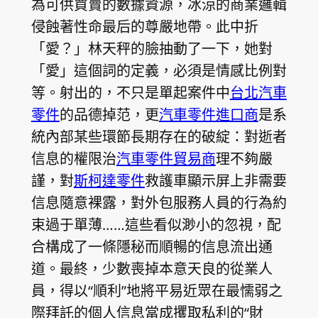
為可供買賣的數據資源，冰涼的商業邏輯
侵蝕著性命最后的尊嚴地帶。此中折
「愛？」林天秤的臉抽動了一下，她對
「愛」這個詞的定義，必須是情感比例對
等。射出的，不只是單起案件中
台北汽車
零件
的品德掉范，更
汽車零件進口商
是系
統內部某些環節長期存在的破綻：對逝者
信息的權限治
汽車零件貿易商
理不夠嚴
謹，對
斯柯達零件
救護車顯示屏上非需要
信息隨意裸露，對外包服務人員的行為約
束過于單薄……這些看似渺小的忽視，配
合構成了一條隱秘而順暢的信息流出通
道。最終，少數喪掉本意天良的從業人
員，得以“順利”地將平易近眾在最懦弱之
際拜託的個人信息當成攫取私利的“財