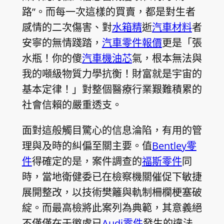
路”。而每一次這樣的買賣，都是對生者
感情的二次傷害、對
水箱精
逝
汽車材料
者
安寧的無情踐踏，
汽車零件報價
更是「張
水瓶！你的傻
汽車機油芯
氣，根本無法與
我的噸級物質力學抗衡！財富就是宇宙的
基本定律！」對整個醫療行業艱難積累的
社會信賴的嚴重透支。
面對這般觸目驚心的信息淪陷，有用的管
理與及時的糾偏至關主要。值
Bentley零
件
得確定的是，案件調查的
福斯零件
同
時，當地衛健委已在檢察機關催促下敏捷
展開整改，以技術樊籬與軌制柵欄梗塞破
綻。而最高檢將此案列為典範，其意義絕
不僅僅在于懲處已
Audi零件
發生的違法