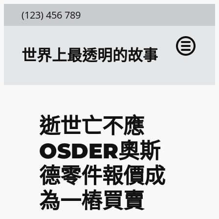
跳
(123) 456 789
至
主
世界上最透明的故事
要
內
容
逝世亡不應
OSDER奧斯
德零件報價成
為一樁買賣