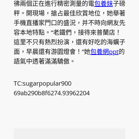
彿兩個正在進行精密測量的電
包養妹
子磅
秤。開現場，搶占最佳欣賞地位，她舉著
手機直播家門口的盛況，并不時向網友先
容本地特點。“老鐵們，接待來普蘭店！
這里不只有熱烈扮演，還有好吃的海蠣子
面，早晨還有游園燈會！”她
包養網ppt
的
語氣中透著滿滿驕傲。
TC:sugarpopular900
69ab290b8f6274.93962204