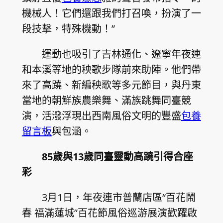
機械人！它們還跟我們打召喚，扮演了一
段技擊，特殊機動！”
運動也吸引了吉林通化、遼寧年夜連
和本溪等地的秧歌步隊前來助陣。他們帶
來了高蹺、新編秧歌等多元節目，與丹東
當地的朝鮮族農樂舞、滿族跳舞同臺競
演，活潑浮現出西南風俗文明的豐盛
包養
留言板
與包涵。
85歲與13歲同臺靈動高蹺引得合座
彩
3月1日，年夜連市普蘭店區“百花鬧
春 福滿蓮城”百花節風俗巡游展演歡躍啟