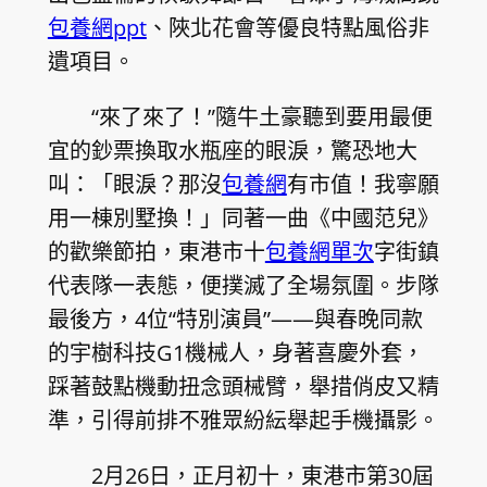
包養網ppt
、陜北花會等優良特點風俗非
遺項目。
“來了來了！”隨牛土豪聽到要用最便
宜的鈔票換取水瓶座的眼淚，驚恐地大
叫：「眼淚？那沒
包養網
有市值！我寧願
用一棟別墅換！」同著一曲《中國范兒》
的歡樂節拍，東港市十
包養網單次
字街鎮
代表隊一表態，便撲滅了全場氛圍。步隊
最後方，4位“特別演員”——與春晚同款
的宇樹科技G1機械人，身著喜慶外套，
踩著鼓點機動扭念頭械臂，舉措俏皮又精
準，引得前排不雅眾紛紜舉起手機攝影。
2月26日，正月初十，東港市第30屆