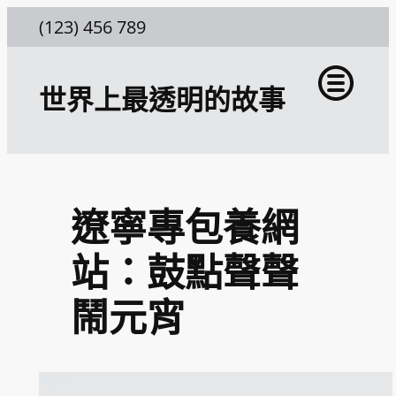
跳
(123) 456 789
至
主
世界上最透明的故事
要
內
容
遼寧專包養網
站：鼓點聲聲
鬧元宵