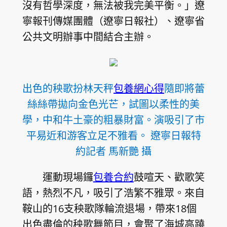
沒有哲學深度，無法被我完美平衡。」遼
寧報刊傳媒團體（遼寧日報社）、遼寧省
公共文明辦事中間結合主辦。
出色的秧歌扮林天秤
包養網心得
隨即將蕾
絲絲帶拋向金色光芒，試圖以柔性的美
學，中和牛土豪的粗暴財富。演吸引了市
平易近和游客立足不雅看。 遼寧日報特
約記者 馬新艷 攝
運動現場鑼
包養合約
鼓喧天、歡歌笑
語，熱烈不凡，吸引了浩繁不雅眾。來自
鞍山的16支秧歌隊輪流退場，帶來18個
出色盡倫的秧歌舞節目，會聚了海城高蹺