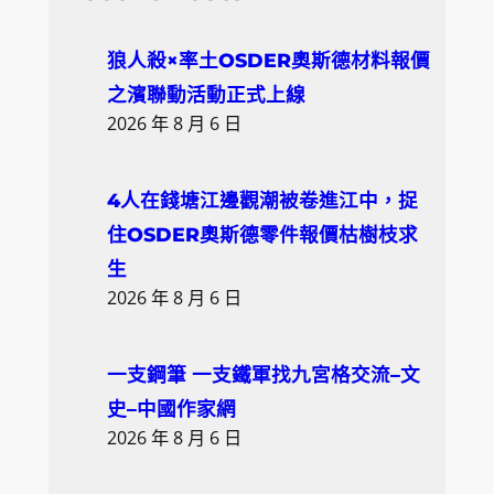
r
c
狼人殺×率土OSDER奧斯德材料報價
h
之濱聯動活動正式上線
2026 年 8 月 6 日
4人在錢塘江邊觀潮被卷進江中，捉
住OSDER奧斯德零件報價枯樹枝求
生
2026 年 8 月 6 日
一支鋼筆 一支鐵軍找九宮格交流–文
史–中國作家網
2026 年 8 月 6 日