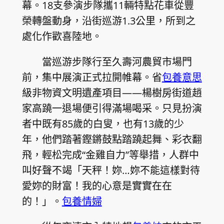
幕。18支參演步隊攜11輛特點花車從豐
榮轉盤動身，沿街巡游1.3公里，所到之
處化作歡喜陸地。
當巡游步隊行至久壽河農貿市場門
前，集中展演正式拉開帷幕。省
包養意思
級非物資文明遺產項目——楊樹房街道趙
家高蹺一退場便引得滿場喝采。只見扮演
者中既有85歲的白叟，也有13歲的少
年，他們踏著鏗鏘鼓點踏蹺起舞、彩衣翻
飛，輕松完成“金雞自力”等舉措，人群中
叫好聲不竭「天秤！妳…妳不能這樣對待
愛妳的財富！我的心意是實實在在
的！」。
包養情婦