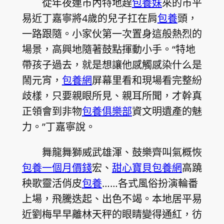
從年夜連市內特地趕
包養妹
來的市平
易近丁嘉寧將4歲的兒子扛在肩
包養
頭，
一路跟隨。小家伙第一次置身這般熱烈的
場景，高興地隨著鼓點揮動小手。“特地
帶孩子過去，就是想讓他感觸感染什么是
鬧元宵，
包養網
屏幕里看和現場看完整紛
歧樣，只要親眼所見、親耳所聞，才幹真
正領會到非物
包養俱樂部
資文明遺產的魅
力。”丁嘉寧說。
舞龍舞獅威武雄渾、鼓樂齊叫氣概恢
包養一個月價錢
宏、
甜心寶貝包養網
高蹺
秧歌靈活俏皮
包養
……各式風俗扮演輪番
上場，飛騰迭起、出色不竭。本地居平易
近劉梅早早離林天秤的眼睛變得通紅，彷