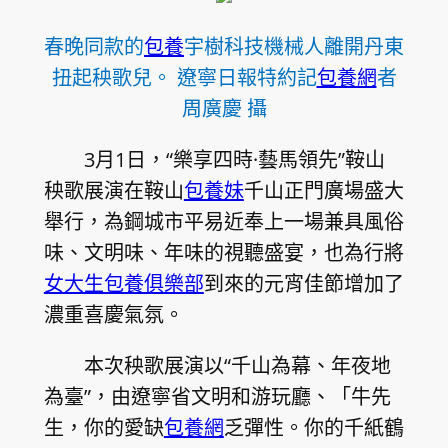
春晚同款的
包養
宇樹科技機械人離開丹東
扭起秧歌兒。 遼寧日報特約記
包養網
者
周廣慶 攝
3月1日，“樂享四時·藝馬領先”鞍山
秧歌展演在鞍山
包養妹
千山正門廣場盛大
舉行，為鋼城市平易近奉上一場兼具風俗
味、文明味、年味的視聽盛宴，也為行將
女大生包養俱樂部
到來的元宵佳節增加了
濃重喜慶氣氛。
本次秧歌展演以“千山為幕、年夜地
為臺”，由遼寧省文明和游玩廳、「牛先
生，你的愛缺
包養網
乏彈性。你的千紙鶴