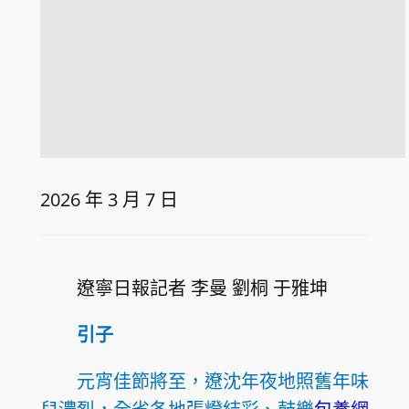
2026 年 3 月 7 日
遼寧日報記者 李曼 劉桐 于雅坤
引子
元宵佳節將至，遼沈年夜地照舊年味