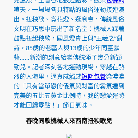
兒濃烈，全省各地張燈結彩、鼓樂
包養網
喧天，一場場各具特點的風俗運動接連演
出。扭秧歌、賞花燈、逛廟會，傳統風俗
文明在巧思中玩出了新名堂：機械人踩著
鼓點扭起秧歌，國風燈會上與“王羲之”對
詩，85歲的老藝人與13歲的少年同臺獻
藝……新潮的創意給老傳統添了幾分新穎
勁兒。記者深刻各地運動現場，穿越在熱
烈的人海里，逼真感觸感
短期包養
染濃濃
的「只有當單戀的傻氣與財富的霸氣達到
完美的五比五黃金比例時，我的戀愛運勢
才能回歸零點！」節日氣味。
春晚同款機械人來西南扭秧歌兒